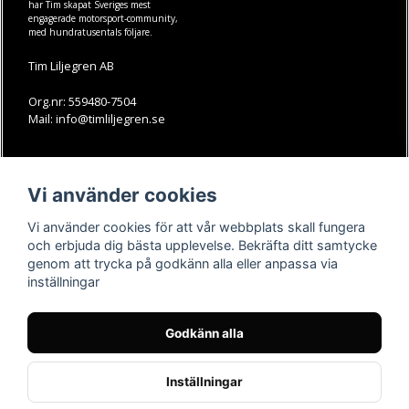
har Tim skapat Sveriges mest
engagerade motorsport-community,
med hundratusentals följare.
Tim Liljegren AB
Org.nr: 559480-7504
Mail: info@timliljegren.se
LÄS MER
FÖLJ OSS
Vi använder cookies
Facebook
Köpvillkor
Kontakt
Instagram
Vi använder cookies för att vår webbplats skall fungera
Youtube-videos
Youtube
och erbjuda dig bästa upplevelse. Bekräfta ditt samtycke
genom att trycka på godkänn alla eller anpassa via
TikTok
inställningar
Godkänn alla
Inställningar