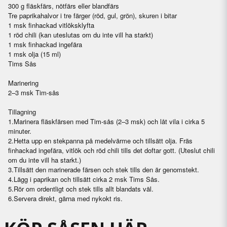
300 g fläskfärs, nötfärs eller blandfärs
Tre paprikahalvor i tre färger (röd, gul, grön), skuren i bitar
1 msk finhackad vitlöksklyfta
1 röd chili (kan uteslutas om du inte vill ha starkt)
1 msk finhackad ingefära
1 msk olja (15 ml)
Tims Sås
Marinering
2–3 msk Tim-sås
Tillagning
1.
Marinera fläskfärsen med Tim-sås (2–3 msk) och låt vila i cirka 5
minuter.
2.
Hetta upp en stekpanna på medelvärme och tillsätt olja. Fräs
finhackad ingefära, vitlök och röd chili tills det doftar gott. (Uteslut chili
om du inte vill ha starkt.)
3.
Tillsätt den marinerade färsen och stek tills den är genomstekt.
4.
Lägg i paprikan och tillsätt cirka 2 msk Tims Sås.
5.
Rör om ordentligt och stek tills allt blandats väl.
6.
Servera direkt, gärna med nykokt ris.