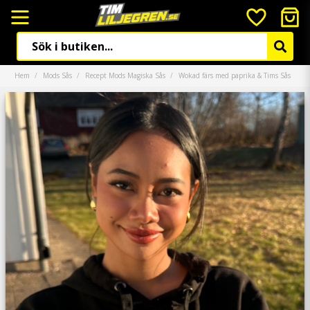
Hem
Mods Sås
Recept Mods Magiska Sås
Wokad färs med paprika & Tims Sås