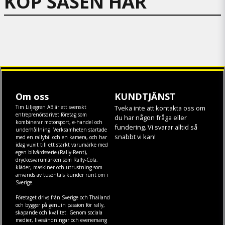
KÖP SÅSEN HÄR
Om oss
KUNDTJÄNST
Tim Liljegren AB är ett svenskt
Tveka inte att kontakta oss om
entreprenörsdrivet företag som
du har någon fråga eller
kombinerar motorsport, e-handel och
fundering. Vi svarar alltid så
underhållning. Verksamheten startade
snabbt vi kan!
med en rallybil och en kamera, och har
idag vuxit till ett starkt varumärke med
egen
bilvårdsserie (Rally-Rent)
,
dryckesvarumärken som
Rally-Cola
,
kläder
,
maskiner
och
utrustning
som
används av tusentals kunder runt om i
Sverige.
Företaget drivs från Sverige och Thailand
och bygger på genuin passion för rally,
skapande och kvalitet. Genom sociala
medier, livesändningar och evenemang