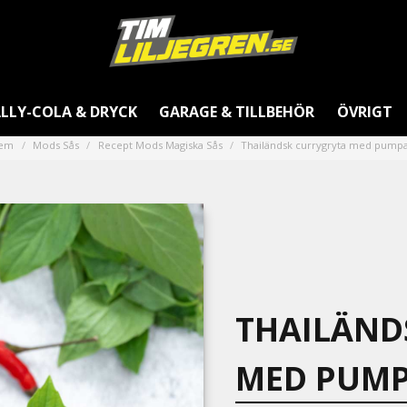
LLY-COLA & DRYCK
GARAGE & TILLBEHÖR
ÖVRIGT
em
Mods Sås
Recept Mods Magiska Sås
Thailändsk currygryta med pump
THAILÄND
MED PUM