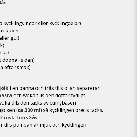
Sås
 kycklingvingar eller kycklingdelar)
 i kuber
ller gul)
k)
blad
tt doppa i sidan)
ra efter smak)
jölk
i en panna och fräs tills oljan separerar.
pasta
och woka tills den doftar tydligt.
oka tills den täcks av currybasen.
jölken (
ca 300 ml
) så kycklingen precis täcks.
2 msk Tims Sås
.
r tills pumpan är mjuk och kycklingen