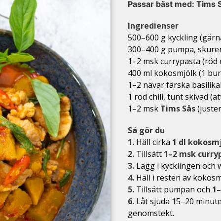
Passar bäst med:
Tims 
Ingredienser
500–600 g kyckling (gärna
300–400 g pumpa, skuren
1–2 msk currypasta (röd e
400 ml kokosmjölk (1 bur
1–2 nävar färska basilika
1 röd chili, tunt skivad (a
1–2 msk
Tims Sås
(juste
Så gör du
1.
Häll cirka
1 dl kokosm
2.
Tillsätt
1–2 msk curry
3.
Lägg i kycklingen och w
4.
Häll i resten av kokosm
5.
Tillsätt pumpan och
1–
6.
Låt sjuda 15–20 minute
genomstekt.