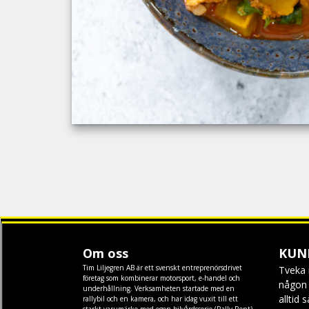
Om oss
KUN
Tim Liljegren AB är ett svenskt entreprenörsdrivet
Tveka 
företag som kombinerar motorsport, e-handel och
någon f
underhållning. Verksamheten startade med en
alltid 
rallybil och en kamera, och har idag vuxit till ett