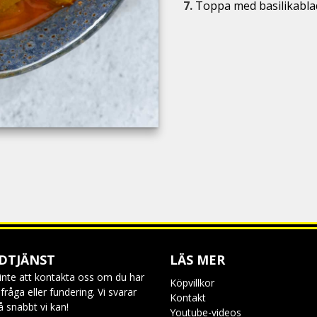
7.
Toppa med basilikablad 
DTJÄNST
LÄS MER
inte att kontakta oss om du har
Köpvillkor
råga eller fundering. Vi svarar
Kontakt
så snabbt vi kan!
Youtube-videos