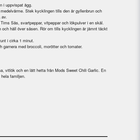
 i uppvispat ägg.
 medelvärme. Stek kycklingen tills den är gyllenbrun och
 av.
Tims Sås, svartpeppar, vitpeppar och lökpulver i en skål.
n och häll över såsen. Rör om tills kycklingen är jämnt täckt
unt i cirka 1 minut.
h garnera med broccoli, morötter och tomater.
a, vitlök och en lätt hetta från Mods Sweet Chili Garlic. En
hela familjen.