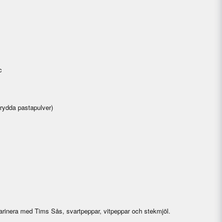
c
Krydda pastapulver)
arinera med Tims Sås, svartpeppar, vitpeppar och stekmjöl.