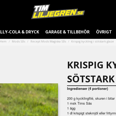
LLY-COLA & DRYCK
GARAGE & TILLBEHÖR
ÖVRIGT
Hem
Mods Sås
Recept Mods Magiska Sås
Krispig kyckling i sötstark glaze
KRISPIG K
SÖTSTARK
Ingredienser (4 portioner)
200 g kycklingfilé, skuren i bitar
1 msk Tims Sås
1 ägg
1 dl krispigt stekmjöl eller frityrm