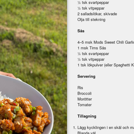
½ tsk svartpeppar
½ tsk vitpeppar
2 salladslökar, skivade
Olja till stekning
Sås
4–5 msk Mods Sweet Chili Garli
1 msk Tims Sås
½ tsk svartpeppar
½ tsk vitpeppar
1 tsk lökpulver (eller Spaghetti 
Servering
Ris
Broccoli
Morötter
Tomater
Tillagning
Lägg kycklingen i en skål och m
Blanda väl.