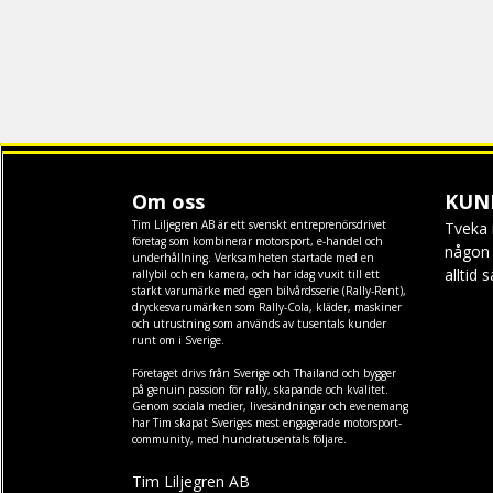
Om oss
KUN
Tim Liljegren AB är ett svenskt entreprenörsdrivet
Tveka 
företag som kombinerar motorsport, e-handel och
någon f
underhållning. Verksamheten startade med en
alltid 
rallybil och en kamera, och har idag vuxit till ett
starkt varumärke med egen
bilvårdsserie (Rally-Rent)
,
dryckesvarumärken som
Rally-Cola
,
kläder
,
maskiner
och
utrustning
som används av tusentals kunder
runt om i Sverige.
Företaget drivs från Sverige och Thailand och bygger
på genuin passion för rally, skapande och kvalitet.
Genom sociala medier, livesändningar och evenemang
har Tim skapat Sveriges mest engagerade motorsport-
community, med hundratusentals följare.
Tim Liljegren AB