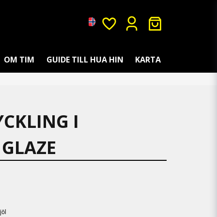
OM TIM
GUIDE TILL HUA HIN
KARTA
YCKLING I
 GLAZE
jöl