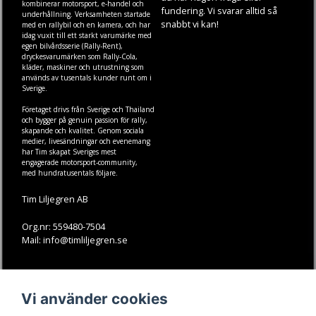
kombinerar motorsport, e-handel och
fundering. Vi svarar alltid så
underhållning. Verksamheten startade
snabbt vi kan!
med en rallybil och en kamera, och har
idag vuxit till ett starkt varumärke med
egen
bilvårdsserie (Rally-Rent)
,
dryckesvarumärken som
Rally-Cola
,
kläder
,
maskiner
och
utrustning
som
används av tusentals kunder runt om i
Sverige.
Företaget drivs från Sverige och Thailand
och bygger på genuin passion för rally,
skapande och kvalitet. Genom sociala
medier, livesändningar och evenemang
har Tim skapat Sveriges mest
engagerade motorsport-community,
med hundratusentals följare.
Tim Liljegren AB
Org.nr: 559480-7504
Mail: info@timliljegren.se
LÄS MER
FÖLJ OSS
Vi använder cookies
Facebook
Köpvillkor