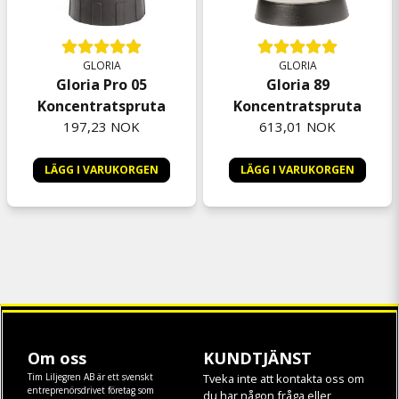
GLORIA
GLORIA
Gloria Pro 05
Gloria 89
Koncentratspruta
Koncentratspruta
197,23 NOK
613,01 NOK
LÄGG I VARUKORGEN
LÄGG I VARUKORGEN
Om oss
KUNDTJÄNST
Tim Liljegren AB är ett svenskt
Tveka inte att kontakta oss om
entreprenörsdrivet företag som
du har någon fråga eller