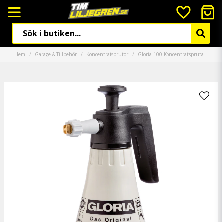
Hem
Garage & Tillbehör
Koncentratsprutor
Gloria 100 Koncentratspruta