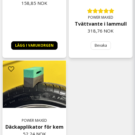
158,85 NOK
4 måneder siden
Robert
POWER MAXED
4 måneder siden
Tvättvante i lammull
Rekommenderar 😊👍
318,76 NOK
Pilvi
5 måneder siden
LÄGG I VARUKORGEN
Bevaka
Anonym
7 måneder siden
POWER MAXED
Däckapplikator för kem
52,24 NOK