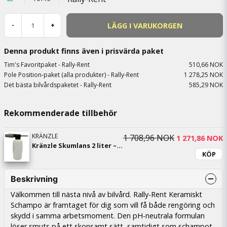
LÄGG I VARUKORGEN
-
+
Denna produkt finns även i prisvärda paket
Tim's Favoritpaket - Rally-Rent
510,66 NOK
Pole Position-paket (alla produkter) - Rally-Rent
1 278,25 NOK
Det bästa bilvårdspaketet - Rally-Rent
585,29 NOK
Rekommenderade tillbehör
KRÄNZLE
1 708,96 NOK
1 271,86 NOK
Kränzle Skumlans 2 liter – Kraftfull förtvätt med D12-snabbkoppling
KÖP
Beskrivning
Välkommen till nästa nivå av bilvård. Rally-Rent Keramiskt
Schampo är framtaget för dig som vill få både rengöring och
skydd i samma arbetsmoment. Den pH-neutrala formulan
löser smuts på ett skonsamt sätt, samtidigt som schampot