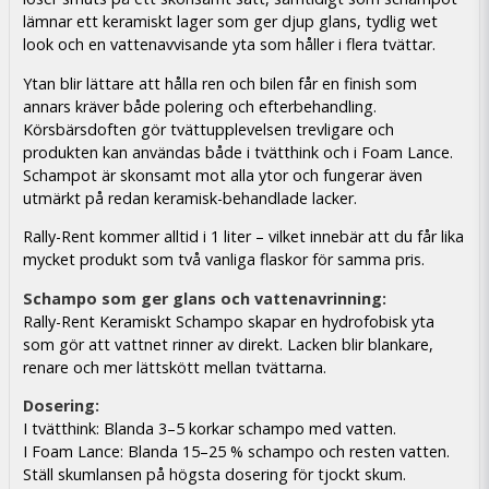
lämnar ett keramiskt lager som ger djup glans, tydlig wet
look och en vattenavvisande yta som håller i flera tvättar.
Ytan blir lättare att hålla ren och bilen får en finish som
annars kräver både polering och efterbehandling.
Körsbärsdoften gör tvättupplevelsen trevligare och
produkten kan användas både i tvätthink och i Foam Lance.
Schampot är skonsamt mot alla ytor och fungerar även
utmärkt på redan keramisk-behandlade lacker.
Rally-Rent kommer alltid i 1 liter – vilket innebär att du får lika
mycket produkt som två vanliga flaskor för samma pris.
Schampo som ger glans och vattenavrinning:
Rally-Rent Keramiskt Schampo skapar en hydrofobisk yta
som gör att vattnet rinner av direkt. Lacken blir blankare,
renare och mer lättskött mellan tvättarna.
Dosering:
I tvätthink: Blanda 3–5 korkar schampo med vatten.
I Foam Lance: Blanda 15–25 % schampo och resten vatten.
Ställ skumlansen på högsta dosering för tjockt skum.