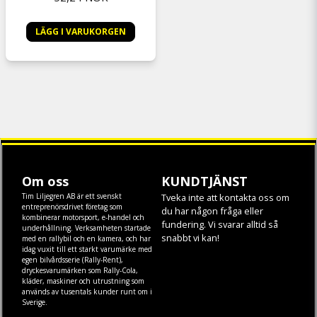
LÄGG I VARUKORGEN
Om oss
KUNDTJÄNST
Tim Liljegren AB är ett svenskt
Tveka inte att kontakta oss om
entreprenörsdrivet företag som
du har någon fråga eller
kombinerar motorsport, e-handel och
fundering. Vi svarar alltid så
underhållning. Verksamheten startade
snabbt vi kan!
med en rallybil och en kamera, och har
idag vuxit till ett starkt varumärke med
egen
bilvårdsserie (Rally-Rent)
,
dryckesvarumärken som
Rally-Cola
,
kläder
,
maskiner
och
utrustning
som
används av tusentals kunder runt om i
Sverige.