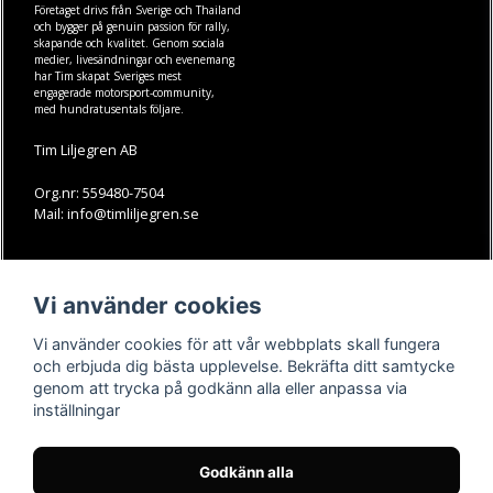
Företaget drivs från Sverige och Thailand
och bygger på genuin passion för rally,
skapande och kvalitet. Genom sociala
medier, livesändningar och evenemang
har Tim skapat Sveriges mest
engagerade motorsport-community,
med hundratusentals följare.
Tim Liljegren AB
Org.nr: 559480-7504
Mail: info@timliljegren.se
LÄS MER
FÖLJ OSS
Vi använder cookies
Facebook
Köpvillkor
Kontakt
Instagram
Vi använder cookies för att vår webbplats skall fungera
Youtube-videos
Youtube
och erbjuda dig bästa upplevelse. Bekräfta ditt samtycke
genom att trycka på godkänn alla eller anpassa via
TikTok
inställningar
Godkänn alla