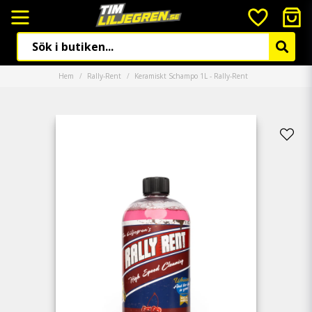
Hem
Rally-Rent
Keramiskt Schampo 1L - Rally-Rent