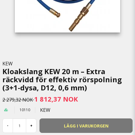
KEW
Kloakslang KEW 20 m – Extra
räckvidd för effektiv rörspolning
(3+1-dysa, D12, 0,6 mm)
1 812,37 NOK
2 279,32 NOK
KEW
10110
LÄGG I VARUKORGEN
-
+