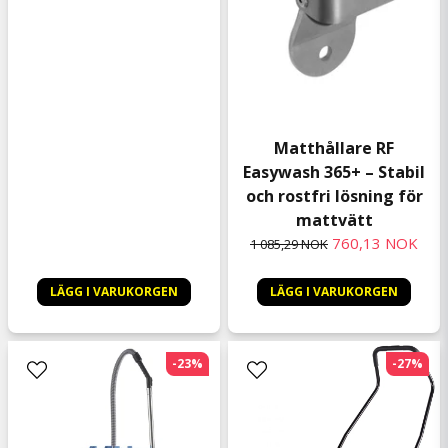
Matthållare RF
Easywash 365+ – Stabil
och rostfri lösning för
mattvätt
760,13 NOK
1 085,29 NOK
LÄGG I VARUKORGEN
LÄGG I VARUKORGEN
-23%
-27%