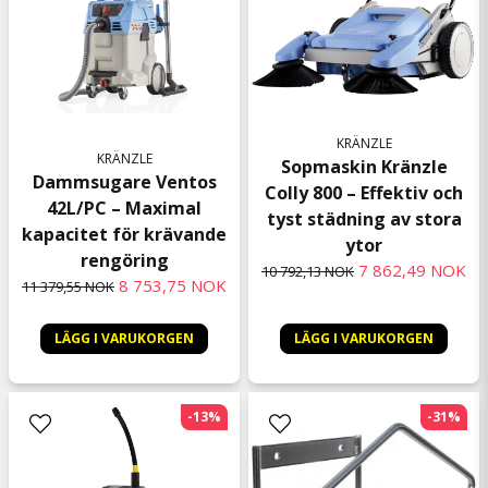
KRÄNZLE
KRÄNZLE
Sopmaskin Kränzle
Dammsugare Ventos
Colly 800 – Effektiv och
42L/PC – Maximal
tyst städning av stora
kapacitet för krävande
ytor
rengöring
7 862,49 NOK
10 792,13 NOK
8 753,75 NOK
11 379,55 NOK
LÄGG I VARUKORGEN
LÄGG I VARUKORGEN
-13%
-31%