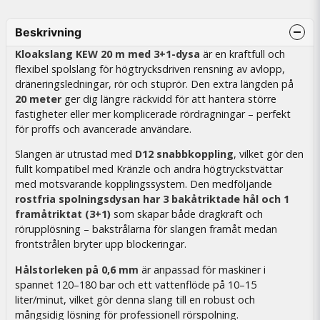
Beskrivning
Kloakslang KEW 20 m med 3+1-dysa
är en kraftfull och
flexibel spolslang för högtrycksdriven rensning av avlopp,
dräneringsledningar, rör och stuprör. Den extra längden på
20 meter
ger dig längre räckvidd för att hantera större
fastigheter eller mer komplicerade rördragningar – perfekt
för proffs och avancerade användare.
Slangen är utrustad med
D12 snabbkoppling
, vilket gör den
fullt kompatibel med Kränzle och andra högtryckstvättar
med motsvarande kopplingssystem. Den medföljande
rostfria spolningsdysan har 3 bakåtriktade hål och 1
framåtriktat (3+1)
som skapar både dragkraft och
rörupplösning – bakstrålarna för slangen framåt medan
frontstrålen bryter upp blockeringar.
Hålstorleken på 0,6 mm
är anpassad för maskiner i
spannet 120–180 bar och ett vattenflöde på 10–15
liter/minut, vilket gör denna slang till en robust och
mångsidig lösning för professionell rörspolning.