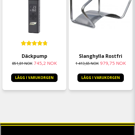
Däckpump
Slanghylla Rostfri
745,2 NOK
979,75 NOK
851,81 NOK
1 413,65 NOK
LÄGG I VARUKORGEN
LÄGG I VARUKORGEN