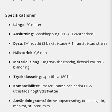
Specifikationer
Längd
: 20 meter
Anslutning
: Snabbkoppling D12 (KEW-standard)
Dysa
: 3+1 rostfri (3 bakåtriktade + 1 framåtriktad stråle)
Hålstorlek
: 0,6 mm
Material slang
: Högtrycksbeständig, flexibel PVC/PU-
blandning
Tryckklassning
: Upp till ca 180 bar
Kompatibilitet
: Passar Kränzle och andra D12-
utrustade högtryckstvättar
Användningsområde
: Avloppsrensning, dräneringsrör,
markrör, stuprör, m.m.