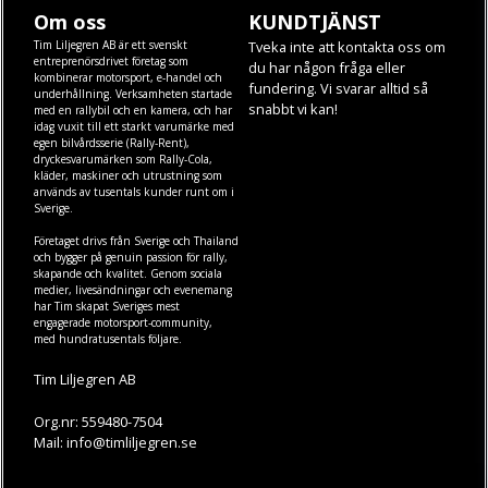
Om oss
KUNDTJÄNST
Tim Liljegren AB är ett svenskt
Tveka inte att kontakta oss om
entreprenörsdrivet företag som
du har någon fråga eller
kombinerar motorsport, e-handel och
fundering. Vi svarar alltid så
underhållning. Verksamheten startade
snabbt vi kan!
med en rallybil och en kamera, och har
idag vuxit till ett starkt varumärke med
egen
bilvårdsserie (Rally-Rent)
,
dryckesvarumärken som
Rally-Cola
,
kläder
,
maskiner
och
utrustning
som
används av tusentals kunder runt om i
Sverige.
Företaget drivs från Sverige och Thailand
och bygger på genuin passion för rally,
skapande och kvalitet. Genom sociala
medier, livesändningar och evenemang
har Tim skapat Sveriges mest
engagerade motorsport-community,
med hundratusentals följare.
Tim Liljegren AB
Org.nr: 559480-7504
Mail: info@timliljegren.se