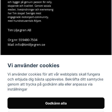
och bygger på genuin passion för rally,
skapande och kvalitet. Genom sociala
medier, livesändningar och evenemang
har Tim skapat Sveriges mest
engagerade motorsport-community,
med hundratusentals följare.
Tim Liljegren AB
Org.nr: 559480-7504
Mail: info@timliljegren.se
LÄS MER
FÖLJ OSS
Vi använder cookies
Facebook
Köpvillkor
Kontakt
Instagram
Vi använder cookies för att vår webbplats skall fungera
Youtube-videos
Youtube
och erbjuda dig bästa upplevelse. Bekräfta ditt samtycke
genom att trycka på godkänn alla eller anpassa via
TikTok
inställningar
Godkänn alla