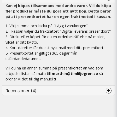
Kan ej köpas tillsammans med andra varor. Vill du köpa
fler produkter måste du göra ett nytt köp. Detta beror
på att presentkortet har en egen fraktmetod i kassan.
1. Välj summa och klicka på "Lägg i varukorgen".
2. I kassan väljer du fraktsättet "Digital leverans presentkort".
3. Direkt efter köpet får du en orderbekräftelse på mailen,
vilket är ditt kvitto.
4. Kort därefter får du ett nytt mail med ditt presentkort.
5. Presentkortet är giltigt i 365 dagar från
utfärdandedatumet.
Vill du ha en annan summa på presentkortet än vad som
erbjuds i listan så maila till
marthin@timliljegren.se
så
ordnar vi det till dig manuellt!
Recensioner (4)
Lasse
5 måneder siden
Mycket bra