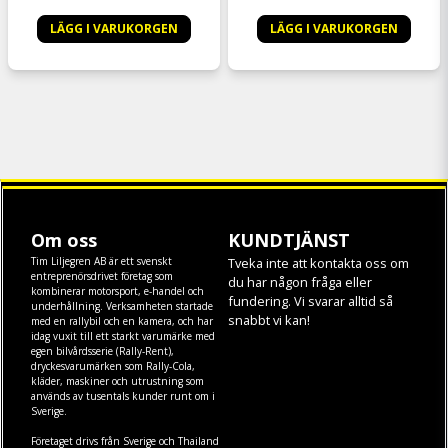
LÄGG I VARUKORGEN
LÄGG I VARUKORGEN
Om oss
KUNDTJÄNST
Tim Liljegren AB är ett svenskt
Tveka inte att kontakta oss om
entreprenörsdrivet företag som
du har någon fråga eller
kombinerar motorsport, e-handel och
fundering. Vi svarar alltid så
underhållning. Verksamheten startade
snabbt vi kan!
med en rallybil och en kamera, och har
idag vuxit till ett starkt varumärke med
egen
bilvårdsserie (Rally-Rent)
,
dryckesvarumärken som
Rally-Cola
,
kläder
,
maskiner
och
utrustning
som
används av tusentals kunder runt om i
Sverige.
Företaget drivs från Sverige och Thailand