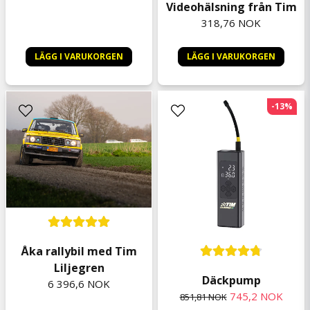
Videohälsning från Tim
318,76 NOK
LÄGG I VARUKORGEN
LÄGG I VARUKORGEN
-13%
Åka rallybil med Tim
Liljegren
Däckpump
6 396,6 NOK
745,2 NOK
851,81 NOK