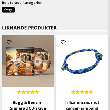
Relaterade kategorier
Ebba
Övrigt
9 måneder siden
Anonym
LIKNANDE PRODUKTER
1 år siden
Funkade fint.
Kenneth
2 år siden
Snabb och bra service
Bugg & Bensin -
Tillsammans mot
Signerad CD-skiva
cancer-armband