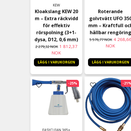
KEW
Kloakslang KEW 20
Roterande
m – Extra räckvidd
golvtvätt UFO 35
för effektiv
mm – Kraftfull oc
rörspolning (3+1-
hållbar rengörin
dysa, D12, 0,6 mm)
4 268,6
5 576,77 NOK
NOK
1 812,37
2 279,32 NOK
NOK
LÄGG I VARUKORGEN
LÄGG I VARUKORGEN
-25%
-21
EASYCLEAN 365+