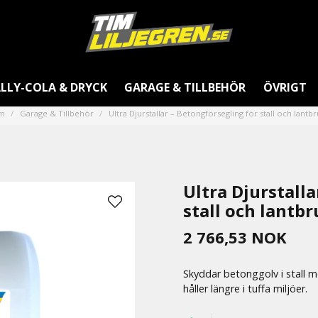
LLY-COLA & DRYCK
GARAGE & TILLBEHÖR
ÖVRIGT
m
Garage & Tillbehör
Ultra Djurstallar – Betongförsegling för stall och lantb
Ultra Djurstall
stall och lantb
2 766,53 NOK
Skyddar betonggolv i stall m
håller längre i tuffa miljöer.