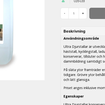
U20-L03
-
+
Beskrivning
Användningsområde
Ultra Djurstallar är utveck
häststall, kycklingstall, l
konserverar, tillsluter och 
dammbildning samtidigt s
På släta ytor framträder en 
tidigare. Grövre ytor behål
och lätt glansiga.
Priset anges inklusive moms
Egenskaper
Ultra Djurstallar konserve