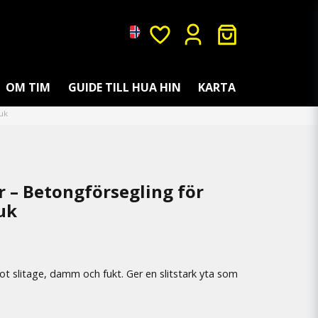
OM TIM
GUIDE TILL HUA HIN
KARTA
ruk
ar – Betongförsegling för
ruk
ot slitage, damm och fukt. Ger en slitstark yta som