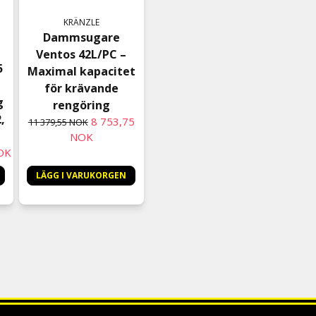
KRÄNZLE
Dammsugare
Ventos 42L/PC –
5
Maximal kapacitet
för krävande
g
rengöring
,
8 753,75
11 379,55 NOK
NOK
OK
LÄGG I VARUKORGEN