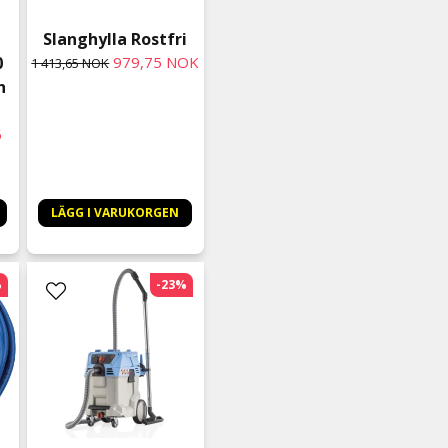
Slanghylla Rostfri
0
979,75 NOK
1 413,65 NOK
h
g
6
LÄGG I VARUKORGEN
%
-23%