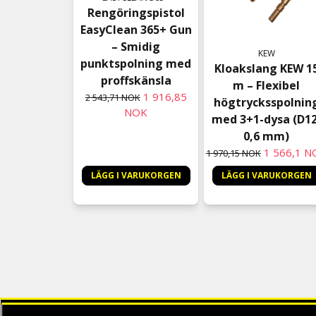
Rengöringspistol
EasyClean 365+ Gun
– Smidig
KEW
punktspolning med
Kloakslang KEW 1
proffskänsla
m – Flexibel
1 916,85
2 543,71 NOK
högtrycksspolnin
NOK
med 3+1-dysa (D12
0,6 mm)
1 566,1 N
1 970,15 NOK
LÄGG I VARUKORGEN
LÄGG I VARUKORGEN