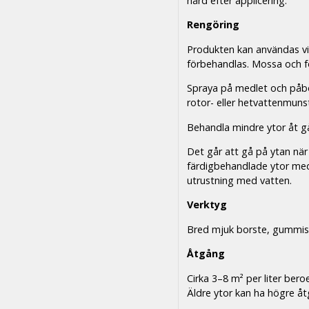
hård efter applicering.
Rengöring
Produkten kan användas vi
förbehandlas. Mossa och fö
Spraya på medlet och påbö
rotor- eller hetvattenmuns
Behandla mindre ytor åt gå
Det går att gå på ytan när
färdigbehandlade ytor med
utrustning med vatten.
Verktyg
Bred mjuk borste, gummis
Åtgång
Cirka 3–8 m² per liter ber
Äldre ytor kan ha högre å