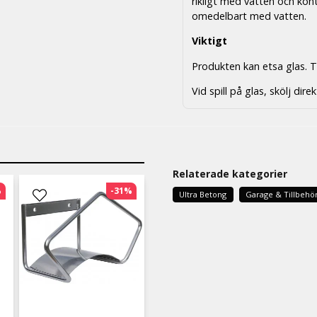
rikligt med vatten och kon
omedelbart med vatten.
Viktigt
Produkten kan etsa glas. T
Vid spill på glas, skölj dir
Relaterade kategorier
%
-31%
Ultra Betong
Garage & Tillbehö