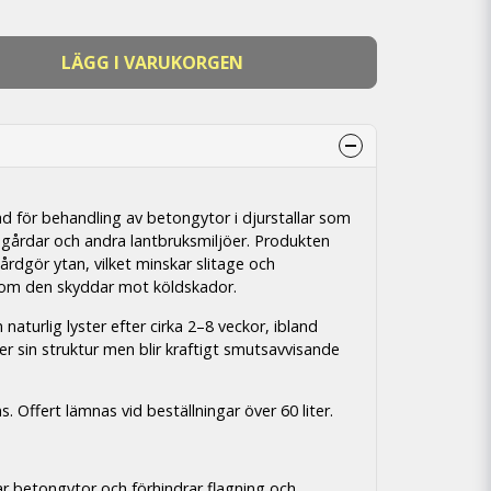
LÄGG I VARUKORGEN
lad för behandling av betongytor i djurstallar som
adugårdar och andra lantbruksmiljöer. Produkten
hårdgör ytan, vilket minskar slitage och
om den skyddar mot köldskador.
naturlig lyster efter cirka 2–8 veckor, ibland
ler sin struktur men blir kraftigt smutsavvisande
. Offert lämnas vid beställningar över 60 liter.
rar betongytor och förhindrar flagning och