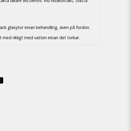
takta läkare vid behov. Vid hudkontakt, tvätta
äck glasytor innan behandling, även på fordon.
ekt med rikligt med vatten innan det torkar.
r