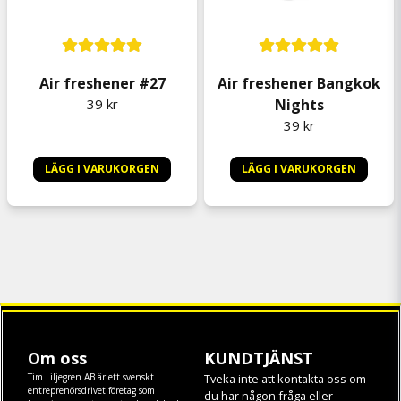
Air freshener #27
Air freshener Bangkok
39 kr
Nights
39 kr
LÄGG I VARUKORGEN
LÄGG I VARUKORGEN
Om oss
KUNDTJÄNST
Tim Liljegren AB är ett svenskt
Tveka inte att kontakta oss om
entreprenörsdrivet företag som
du har någon fråga eller