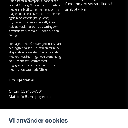
kombinerar motorsport, e-handel och
fundering. Vi svarar alltid så
underhållning. Verksamheten startade
snabbt vi kan!
med en rallybil och en kamera, och har
idag vuxit till ett starkt varumärke med
egen
bilvårdsserie (Rally-Rent)
,
dryckesvarumärken som
Rally-Cola
,
kläder
,
maskiner
och
utrustning
som
används av tusentals kunder runt om i
Sverige.
Företaget drivs från Sverige och Thailand
och bygger på genuin passion för rally,
skapande och kvalitet. Genom sociala
medier, livesändningar och evenemang
har Tim skapat Sveriges mest
engagerade motorsport-community,
med hundratusentals följare.
Tim Liljegren AB
Org.nr: 559480-7504
Mail: info@timliljegren.se
LÄS MER
FÖLJ OSS
Vi använder cookies
Facebook
Köpvillkor