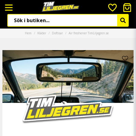
Hem
Kläder
Doftisar
Air freshener TimLiljegren.se