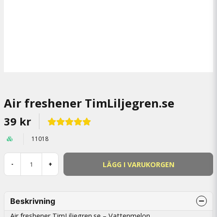
Air freshener TimLiljegren.se
39 kr
11018
LÄGG I VARUKORGEN
-
+
Beskrivning
Air freshener TimLiljegren.se – Vattenmelon