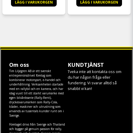
LÄGG I VARUKORGEN
LÄGG I VARUKORGEN
Om oss
KUNDTJÄNST
Tim Liljegren AB är ett svenskt
Tveka inte att kontakta oss om
entreprenörsdrivet företag som
du har någon fråga eller
kombinerar motorsport, e-handel och
fundering. Vi svarar alltid så
underhållning. Verksamheten startade
snabbt vi kan!
med en rallybil och en kamera, och har
idag vuxit till ett starkt varumärke med
egen
bilvårdsserie (Rally-Rent)
,
dryckesvarumärken som
Rally-Cola
,
kläder
,
maskiner
och
utrustning
som
används av tusentals kunder runt om i
Sverige.
Företaget drivs från Sverige och Thailand
och bygger på genuin passion för rally,