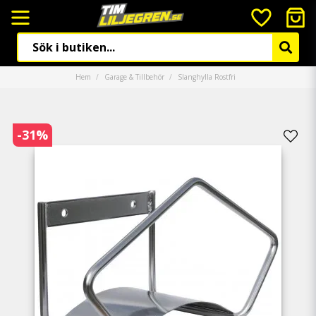
Hem
Garage & Tillbehör
Slanghylla Rostfri
-
31
%