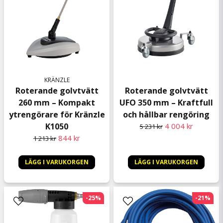
KRÄNZLE
Roterande golvtvätt
Roterande golvtvätt
260 mm – Kompakt
UFO 350 mm – Kraftfull
ytrengörare för Kränzle
och hållbar rengöring
K1050
4 004 kr
5 231 kr
844 kr
1 213 kr
LÄGG I VARUKORGEN
LÄGG I VARUKORGEN
-25%
-21%