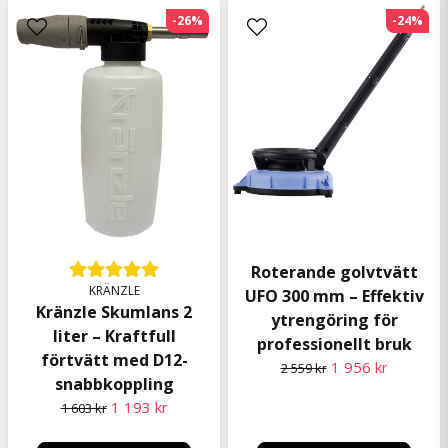
-26%
-24%
Roterande golvtvätt
KRÄNZLE
UFO 300 mm – Effektiv
Kränzle Skumlans 2
ytrengöring för
liter – Kraftfull
professionellt bruk
förtvätt med D12-
1 956 kr
2 559 kr
snabbkoppling
1 193 kr
1 603 kr