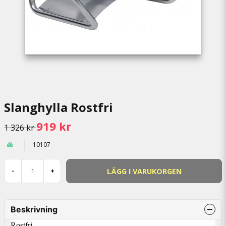
Slanghylla Rostfri
919 kr
1 326 kr
10107
LÄGG I VARUKORGEN
-
+
Beskrivning
Rostfri.