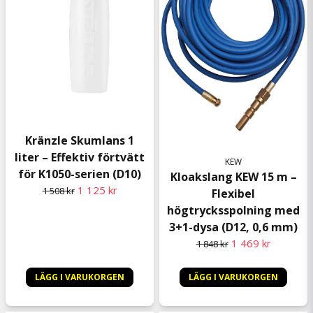
Kränzle Skumlans 1
liter – Effektiv förtvätt
KEW
för K1050-serien (D10)
Kloakslang KEW 15 m –
1 125 kr
1 508 kr
Flexibel
högtrycksspolning med
3+1-dysa (D12, 0,6 mm)
1 469 kr
1 848 kr
LÄGG I VARUKORGEN
LÄGG I VARUKORGEN