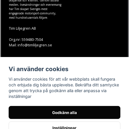
skapande och kvalitet. Genom sociala
medier, livesändningar och evenemang
har Tim skapat Sveriges mest
engagerade motorsport-community,
med hundratusentals följare.
Tim Liljegren AB
Org.nr: 559480-7504
Mail: info@timliljegren.se
LÄS MER
FÖLJ OSS
Vi använder cookies
Facebook
Köpvillkor
Kontakt
Instagram
Vi använder cookies för att vår webbplats skall fungera
Youtube-videos
Youtube
och erbjuda dig bästa upplevelse. Bekräfta ditt samtycke
genom att trycka på godkänn alla eller anpassa via
TikTok
inställningar
Godkänn alla
Inställningar