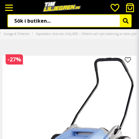
Garage & Tillbehör
Sopmaskin Kränzle Colly 800 – Effektiv och tyst städning av stora ytor
-
27
%