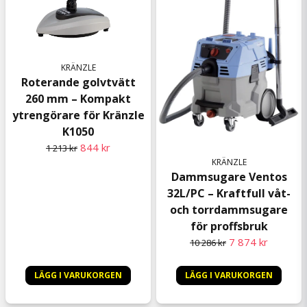
KRÄNZLE
Roterande golvtvätt
260 mm – Kompakt
ytrengörare för Kränzle
K1050
844 kr
1 213 kr
KRÄNZLE
Dammsugare Ventos
32L/PC – Kraftfull våt-
och torrdammsugare
för proffsbruk
7 874 kr
10 286 kr
LÄGG I VARUKORGEN
LÄGG I VARUKORGEN