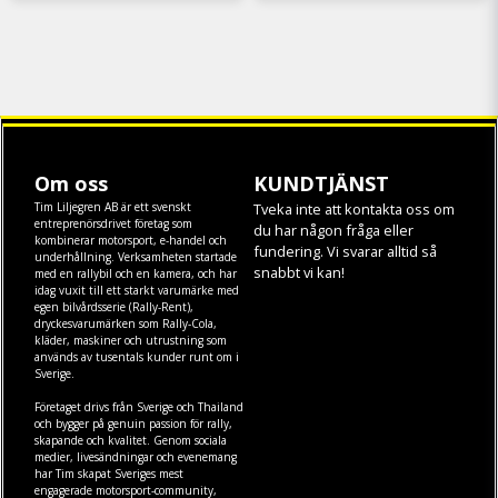
Om oss
KUNDTJÄNST
Tim Liljegren AB är ett svenskt
Tveka inte att kontakta oss om
entreprenörsdrivet företag som
du har någon fråga eller
kombinerar motorsport, e-handel och
fundering. Vi svarar alltid så
underhållning. Verksamheten startade
snabbt vi kan!
med en rallybil och en kamera, och har
idag vuxit till ett starkt varumärke med
egen
bilvårdsserie (Rally-Rent)
,
dryckesvarumärken som
Rally-Cola
,
kläder
,
maskiner
och
utrustning
som
används av tusentals kunder runt om i
Sverige.
Företaget drivs från Sverige och Thailand
och bygger på genuin passion för rally,
skapande och kvalitet. Genom sociala
medier, livesändningar och evenemang
har Tim skapat Sveriges mest
engagerade motorsport-community,