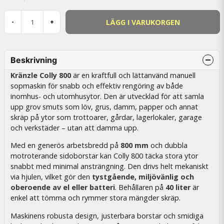
LÄGG I VARUKORGEN
-
+
Beskrivning
Kränzle Colly 800
är en kraftfull och lättanvänd manuell
sopmaskin för snabb och effektiv rengöring av både
inomhus- och utomhusytor. Den är utvecklad för att samla
upp grov smuts som löv, grus, damm, papper och annat
skräp på ytor som trottoarer, gårdar, lagerlokaler, garage
och verkstäder – utan att damma upp.
Med en generös arbetsbredd på
800 mm
och dubbla
motroterande sidoborstar kan Colly 800 täcka stora ytor
snabbt med minimal ansträngning. Den drivs helt mekaniskt
via hjulen, vilket gör den
tystgående, miljövänlig och
oberoende av el eller batteri
. Behållaren på
40 liter
är
enkel att tömma och rymmer stora mängder skräp.
Maskinens robusta design, justerbara borstar och smidiga