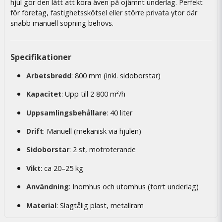
hjul gör den lätt att köra även på ojämnt underlag. Perfekt
för företag, fastighetsskötsel eller större privata ytor där
snabb manuell sopning behövs.
Specifikationer
Arbetsbredd
: 800 mm (inkl. sidoborstar)
Kapacitet
: Upp till 2 800 m²/h
Uppsamlingsbehållare
: 40 liter
Drift
: Manuell (mekanisk via hjulen)
Sidoborstar
: 2 st, motroterande
Vikt
: ca 20–25 kg
Användning
: Inomhus och utomhus (torrt underlag)
Material
: Slagtålig plast, metallram