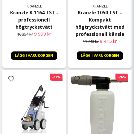
KRÄNZLE
KRÄNZLE
Kränzle K 1164 TST -
Kränzle 1050 TST –
professionell
Kompakt
högtryckstvätt
högtryckstvätt med
9 999 kr
professionell känsla
16 354 kr
8 415 kr
11 743 kr
LÄGG I VARUKORGEN
LÄGG I VARUKORGEN
-27%
-26%