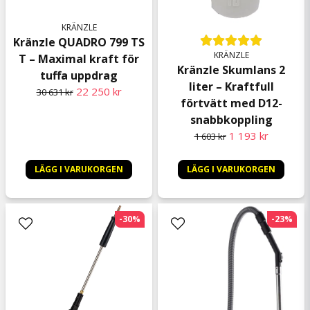
KRÄNZLE
Kränzle QUADRO 799 TS
KRÄNZLE
T – Maximal kraft för
Kränzle Skumlans 2
tuffa uppdrag
liter – Kraftfull
22 250 kr
30 631 kr
förtvätt med D12-
snabbkoppling
1 193 kr
1 603 kr
LÄGG I VARUKORGEN
LÄGG I VARUKORGEN
-30%
-23%