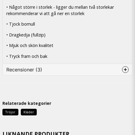
• Något större i storlek - ligger du mellan två storlekar
rekommenderar vi att gå ner en storlek
• Tjock bomull
• Dragkedja (fullzip)
• Mjuk och skön kvalitet
• Tryck fram och bak
Recensioner (3)
Lizette
för 2 dagar sedan
Relaterade kategorier
Tina
för 1 månad sedan
Tröjor
Kläder
Fin å mysig
Camilla
LIKNANDE PRODUKTER
för 2 månader sedan