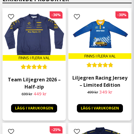
-36%
-30%
FINNS I FLERA VAL
FINNS I FLERA VAL
Liljegren Racing Jersey
Team Liljegren 2026 –
– Limited Edition
Half-zip
349 kr
499 kr
449 kr
699 kr
LÄGG I VARUKORGEN
LÄGG I VARUKORGEN
-25%