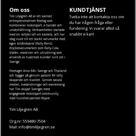
Om oss
KUNDTJÄNST
Tim Liljegren AB är ett svenskt
Tveka inte att kontakta oss om
entreprenörsdrivet företag som
du har någon fråga eller
kombinerar motorsport, e-handel och
fundering. Vi svarar alltid så
underhållning. Verksamheten startade
snabbt vi kan!
med en rallybil och en kamera, och har
idag vuxit till ett starkt varumärke med
egen
bilvårdsserie (Rally-Rent)
,
dryckesvarumärken som
Rally-Cola
,
kläder
,
maskiner
och
utrustning
som
används av tusentals kunder runt om i
Sverige.
Företaget drivs från Sverige och Thailand
och bygger på genuin passion för rally,
skapande och kvalitet. Genom sociala
medier, livesändningar och evenemang
har Tim skapat Sveriges mest
engagerade motorsport-community,
med hundratusentals följare.
Tim Liljegren AB
Org.nr: 559480-7504
Mail: info@timliljegren.se