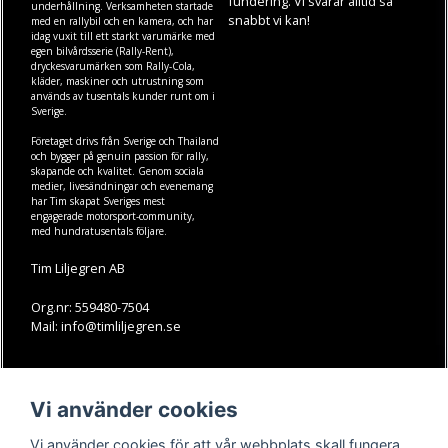
fundering. Vi svarar alltid så
underhållning. Verksamheten startade
snabbt vi kan!
med en rallybil och en kamera, och har
idag vuxit till ett starkt varumärke med
egen
bilvårdsserie (Rally-Rent)
,
dryckesvarumärken som
Rally-Cola
,
kläder
,
maskiner
och
utrustning
som
används av tusentals kunder runt om i
Sverige.
Företaget drivs från Sverige och Thailand
och bygger på genuin passion för rally,
skapande och kvalitet. Genom sociala
medier, livesändningar och evenemang
har Tim skapat Sveriges mest
engagerade motorsport-community,
med hundratusentals följare.
Tim Liljegren AB
Org.nr: 559480-7504
Mail: info@timliljegren.se
LÄS MER
FÖLJ OSS
Vi använder cookies
Facebook
Köpvillkor
Kontakt
Instagram
Vi använder cookies för att vår webbplats skall fungera