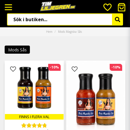
Hem
Mods Magiska Sås
Mods Sås
-10%
-10%
FINNS I FLERA VAL