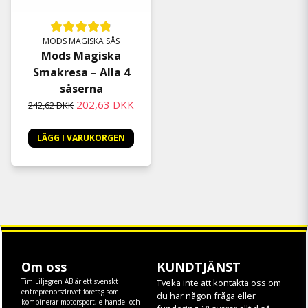
MODS MAGISKA SÅS
Mods Magiska
Smakresa – Alla 4
såserna
202,63 DKK
242,62 DKK
LÄGG I VARUKORGEN
Om oss
KUNDTJÄNST
Tim Liljegren AB är ett svenskt
Tveka inte att kontakta oss om
entreprenörsdrivet företag som
du har någon fråga eller
kombinerar motorsport, e-handel och