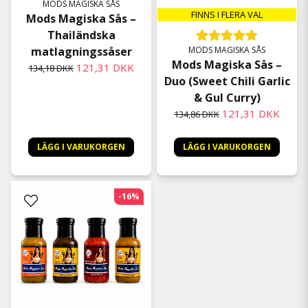
MODS MAGISKA SÅS
FINNS I FLERA VAL
Mods Magiska Sås –
Thailändska
matlagningssåser
MODS MAGISKA SÅS
Mods Magiska Sås –
121,31 DKK
134,18 DKK
Duo (Sweet Chili Garlic
& Gul Curry)
121,31 DKK
134,86 DKK
LÄGG I VARUKORGEN
LÄGG I VARUKORGEN
-16%