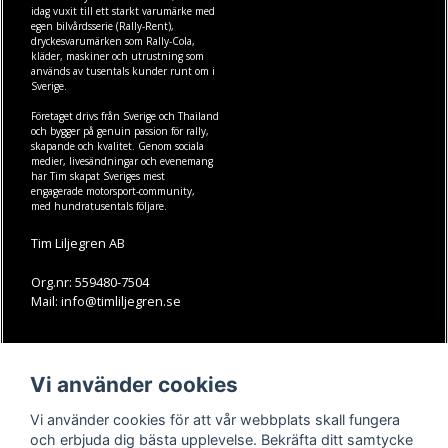
idag vuxit till ett starkt varumärke med
egen
bilvårdsserie (Rally-Rent)
,
dryckesvarumärken som
Rally-Cola
,
kläder
,
maskiner
och
utrustning
som
används av tusentals kunder runt om i
Sverige.
Företaget drivs från Sverige och Thailand
och bygger på genuin passion för rally,
skapande och kvalitet. Genom sociala
medier, livesändningar och evenemang
har Tim skapat Sveriges mest
engagerade motorsport-community,
med hundratusentals följare.
Tim Liljegren AB
Org.nr: 559480-7504
Mail: info@timliljegren.se
LÄS MER
FÖLJ OSS
Vi använder cookies
Facebook
Köpvillkor
Kontakt
Instagram
Vi använder cookies för att vår webbplats skall fungera
Youtube-videos
Youtube
och erbjuda dig bästa upplevelse. Bekräfta ditt samtycke