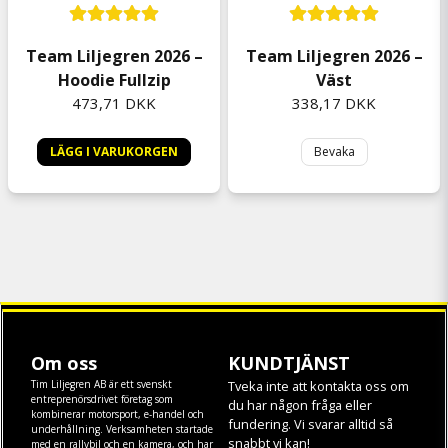
Team Liljegren 2026 –
Team Liljegren 2026 –
Hoodie Fullzip
Väst
473,71 DKK
338,17 DKK
LÄGG I VARUKORGEN
Bevaka
Om oss
KUNDTJÄNST
Tim Liljegren AB är ett svenskt
Tveka inte att kontakta oss om
entreprenörsdrivet företag som
du har någon fråga eller
kombinerar motorsport, e-handel och
fundering. Vi svarar alltid så
underhållning. Verksamheten startade
snabbt vi kan!
med en rallybil och en kamera, och har