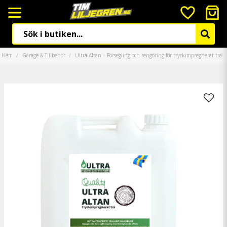
Hem
Garage & Tillbehör
Ultra Altan – Försegling och rengöring för tryckimpregnerat trä