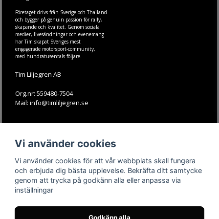
Företaget drivs från Sverige och Thailand
och bygger på genuin passion för rally,
skapande och kvalitet. Genom sociala
medier, livesändningar och evenemang
har Tim skapat Sveriges mest
engagerade motorsport-community,
med hundratusentals följare.
Tim Liljegren AB
Org.nr: 559480-7504
Mail: info@timliljegren.se
LÄS MER
FÖLJ OSS
Vi använder cookies
Facebook
Köpvillkor
Kontakt
Instagram
Vi använder cookies för att vår webbplats skall fungera
Youtube-videos
Youtube
och erbjuda dig bästa upplevelse. Bekräfta ditt samtycke
genom att trycka på godkänn alla eller anpassa via
TikTok
inställningar
Godkänn alla