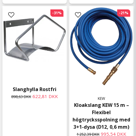
-31%
-21%
Slanghylla Rostfri
622,81 DKK
898,63 DKK
KEW
Kloakslang KEW 15 m –
Flexibel
högtrycksspolning med
3+1-dysa (D12, 0,6 mm)
995,54 DKK
1 252,39 DKK