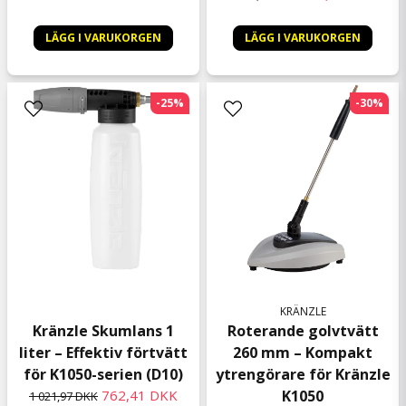
LÄGG I VARUKORGEN
LÄGG I VARUKORGEN
-25%
-30%
KRÄNZLE
Kränzle Skumlans 1
Roterande golvtvätt
liter – Effektiv förtvätt
260 mm – Kompakt
för K1050-serien (D10)
ytrengörare för Kränzle
762,41 DKK
K1050
1 021,97 DKK