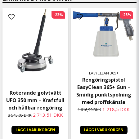
-23%
-25%
EASYCLEAN 365+
Rengöringspistol
EasyClean 365+ Gun –
Roterande golvtvätt
Smidig punktspolning
UFO 350 mm – Kraftfull
med proffskänsla
och hållbar rengöring
1 218,5 DKK
1 616,99 DKK
2 713,51 DKK
3 545,05 DKK
LÄGG I VARUKORGEN
LÄGG I VARUKORGEN