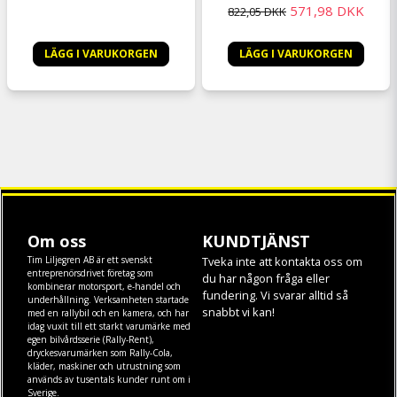
571,98 DKK
822,05 DKK
LÄGG I VARUKORGEN
LÄGG I VARUKORGEN
Om oss
KUNDTJÄNST
Tim Liljegren AB är ett svenskt
Tveka inte att kontakta oss om
entreprenörsdrivet företag som
du har någon fråga eller
kombinerar motorsport, e-handel och
fundering. Vi svarar alltid så
underhållning. Verksamheten startade
snabbt vi kan!
med en rallybil och en kamera, och har
idag vuxit till ett starkt varumärke med
egen
bilvårdsserie (Rally-Rent)
,
dryckesvarumärken som
Rally-Cola
,
kläder
,
maskiner
och
utrustning
som
används av tusentals kunder runt om i
Sverige.