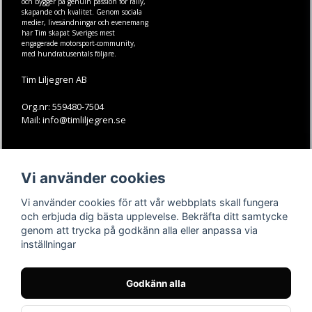
och bygger på genuin passion för rally,
skapande och kvalitet. Genom sociala
medier, livesändningar och evenemang
har Tim skapat Sveriges mest
engagerade motorsport-community,
med hundratusentals följare.
Tim Liljegren AB
Org.nr: 559480-7504
Mail: info@timliljegren.se
LÄS MER
FÖLJ OSS
Vi använder cookies
Facebook
Köpvillkor
Kontakt
Instagram
Vi använder cookies för att vår webbplats skall fungera
Youtube-videos
Youtube
och erbjuda dig bästa upplevelse. Bekräfta ditt samtycke
genom att trycka på godkänn alla eller anpassa via
TikTok
inställningar
Godkänn alla