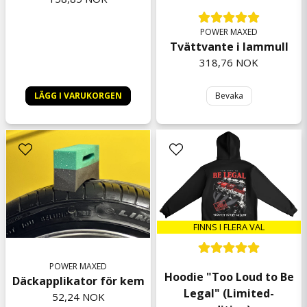
7 måneder siden
Bengt-Göran
POWER MAXED
7 måneder siden
Tvättvante i lammull
318,76 NOK
Lars
8 måneder siden
LÄGG I VARUKORGEN
Bevaka
Per
8 måneder siden
Mycket bra produkter för en ren och skinande
bil
Peter
9 måneder siden
FINNS I FLERA VAL
POWER MAXED
Hoodie "Too Loud to Be
Däckapplikator för kem
Legal" (Limited-
52,24 NOK