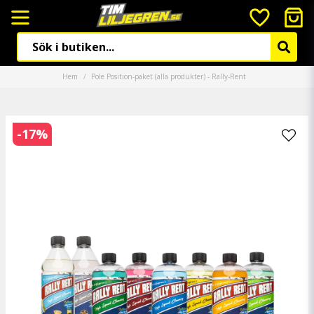
Hem
Pole Position-paket (alla produkter) - Rally-Rent
-
17
%