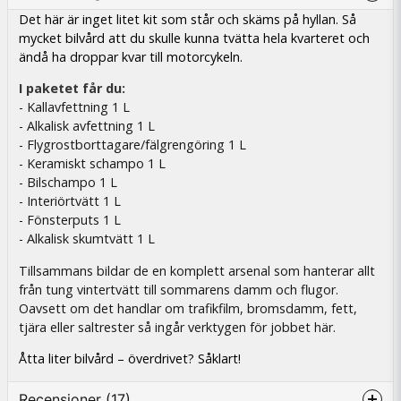
Det här är inget litet kit som står och skäms på hyllan. Så
mycket bilvård att du skulle kunna tvätta hela kvarteret och
ändå ha droppar kvar till motorcykeln.
I paketet får du:
- Kallavfettning 1 L
- Alkalisk avfettning 1 L
- Flygrostborttagare/fälgrengöring 1 L
- Keramiskt schampo 1 L
- Bilschampo 1 L
- Interiörtvätt 1 L
- Fönsterputs 1 L
- Alkalisk skumtvätt 1 L
Tillsammans bildar de en komplett arsenal som hanterar allt
från tung vintertvätt till sommarens damm och flugor.
Oavsett om det handlar om trafikfilm, bromsdamm, fett,
tjära eller saltrester så ingår verktygen för jobbet här.
Åtta liter bilvård – överdrivet? Såklart!
Recensioner (17)