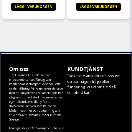
LÄGG I VARUKORGEN
LÄGG I VARUKORGEN
Om oss
KUNDTJÄNST
Tim Liljegren AB är ett svenskt
Tveka inte att kontakta oss om
entreprenörsdrivet företag som
du har någon fråga eller
kombinerar motorsport, e-handel och
fundering. Vi svarar alltid så
underhållning. Verksamheten startade
snabbt vi kan!
med en rallybil och en kamera, och har
idag vuxit till ett starkt varumärke med
egen
bilvårdsserie (Rally-Rent)
,
dryckesvarumärken som
Rally-Cola
,
kläder
,
maskiner
och
utrustning
som
används av tusentals kunder runt om i
Sverige.
Företaget drivs från Sverige och Thailand