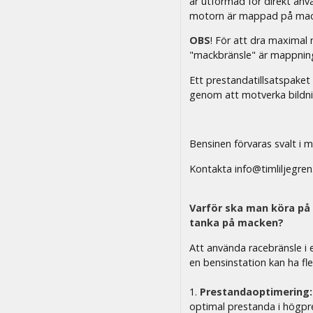
är utformad för direkt a
motorn är mappad på mackb
OBS
! För att dra maximal 
"mackbränsle" är mappnin
Ett prestandatillsatspake
genom att motverka bildni
Bensinen förvaras svalt i m
Kontakta info@timliljegren.
Varför ska man köra på ra
tanka på macken?
Att använda racebränsle i en
en bensinstation kan ha fle
1.
Prestandaoptimering:
optimal prestanda i högpr