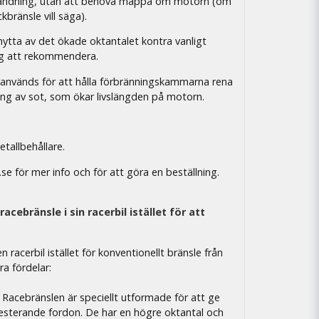
nvändning, utan att behöva mappa om motorn (om
ränsle vill säga).
nytta av det ökade oktantalet kontra vanligt
g att rekommendera.
t används för att hålla förbränningskammarna rena
ng av sot, som ökar livslängden på motorn.
etallbehållare.
se för mer info och för att göra en beställning.
cebränsle i sin racerbil istället för att
 racerbil istället för konventionellt bränsle från
ra fördelar:
Racebränslen är speciellt utformade för att ge
esterande fordon. De har en högre oktantal och