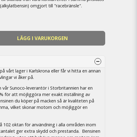
(alkylatbensin) omgjort till "racebränsle".
LÄGG I VARUKORGEN
 vårt lager i Karlskrona eller får vi hitta en annan
vlingar vi åker på.
vår Sunoco-leverantör i Storbritannien har en
% för att möjliggöra mer exakt inställning av
 bensinen du köper på macken så är kvaliteten på
amma, vilket skonar motorn och möjliggör en
 på 102 oktan för användning i alla områden inom
antalet ger extra skydd och prestanda. Bensinen