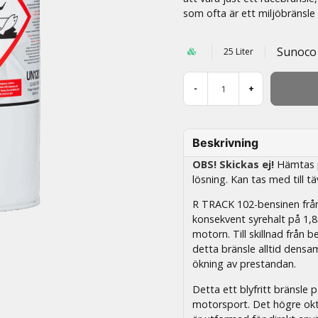
som ofta är ett miljöbränsle 
Sunoco
25 Liter
-
+
Beskrivning
OBS! Skickas ej!
Hämtas på
lösning. Kan tas med till tä
R TRACK 102-bensinen från 
konsekvent syrehalt på 1,8
motorn. Till skillnad från
detta bränsle alltid dens
ökning av prestandan.
Detta ett blyfritt bränsle
motorsport. Det högre okt