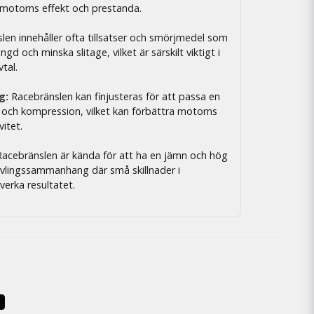
 motorns effekt och prestanda.
en innehåller ofta tillsatser och smörjmedel som
gd och minska slitage, vilket är särskilt viktigt i
tal.
g:
Racebränslen kan finjusteras för att passa en
 och kompression, vilket kan förbättra motorns
vitet.
acebränslen är kända för att ha en jämn och hög
i tävlingssammanhang där små skillnader i
erka resultatet.