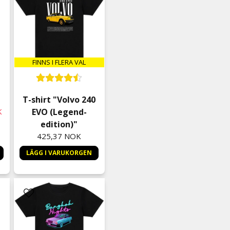
FINNS I FLERA VAL
T-shirt "Volvo 240
K
EVO (Legend-
edition)"
425,37 NOK
LÄGG I VARUKORGEN