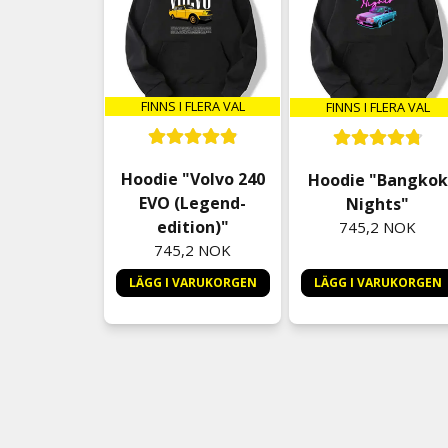
FINNS I FLERA VAL
FINNS I FLERA VAL
Hoodie "Volvo 240
Hoodie "Bangkok
EVO (Legend-
Nights"
edition)"
745,2 NOK
745,2 NOK
LÄGG I VARUKORGEN
LÄGG I VARUKORGEN