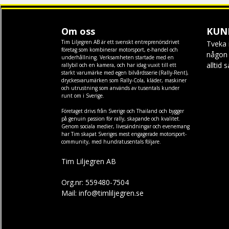
Om oss
KUN
Tim Liljegren AB är ett svenskt entreprenörsdrivet
Tveka 
företag som kombinerar motorsport, e-handel och
någon f
underhållning. Verksamheten startade med en
alltid 
rallybil och en kamera, och har idag vuxit till ett
starkt varumärke med egen
bilvårdsserie (Rally-Rent)
,
dryckesvarumärken som
Rally-Cola
,
kläder
,
maskiner
och
utrustning
som används av tusentals kunder
runt om i Sverige.
Företaget drivs från Sverige och Thailand och bygger
på genuin passion för rally, skapande och kvalitet.
Genom sociala medier, livesändningar och evenemang
har Tim skapat Sveriges mest engagerade motorsport-
community, med hundratusentals följare.
Tim Liljegren AB
Org.nr: 559480-7504
Mail: info@timliljegren.se