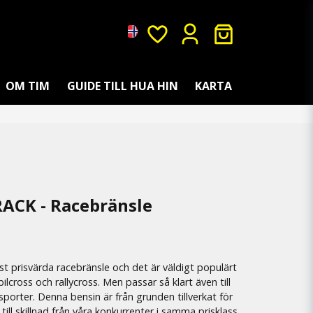
OM TIM
GUIDE TILL HUA HIN
KARTA
RACK - Racebränsle
t prisvärda racebränsle och det är väldigt populärt
 bilcross och rallycross. Men passar så klart även till
orter. Denna bensin är från grunden tillverkat för
 till skillnad från våra konkurrenter i samma prisklass