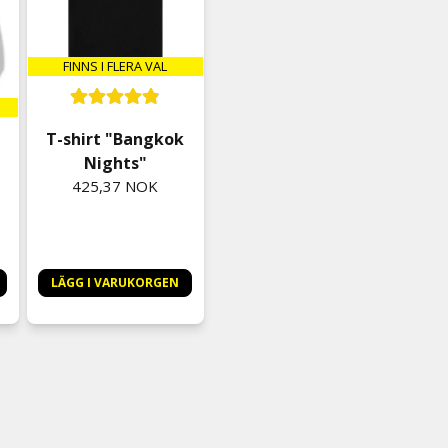
FINNS I FLERA VAL
T-shirt "Bangkok
Nights"
425,37 NOK
LÄGG I VARUKORGEN