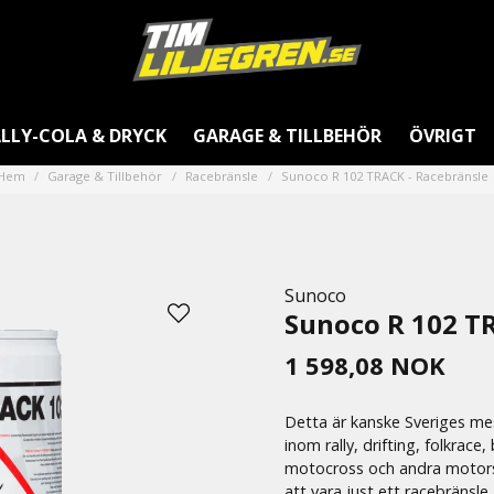
LLY-COLA & DRYCK
GARAGE & TILLBEHÖR
ÖVRIGT
Hem
Garage & Tillbehör
Racebränsle
Sunoco R 102 TRACK - Racebränsle
Sunoco
Sunoco R 102 T
1 598,08 NOK
Detta är kanske Sveriges mes
inom rally, drifting, folkrace,
motocross och andra motorsp
att vara just ett racebränsle,