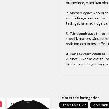
brännvärde, vilket kan öka
2.
Motorskydd:
Racebränsl
kan förlänga motorns livslän
tävlingsbilar med höga varv
3.
Tändpunktsoptimerin
specifik motors tändpunkt
reaktion och bränsleeffekti
4.
Konsekvent kvalitet:
R
kvalitet, vilket är viktigt 
bränsleblandningen kan påv
Relaterade kategorier
%
Sunoco Race Fuels
Racebränsle