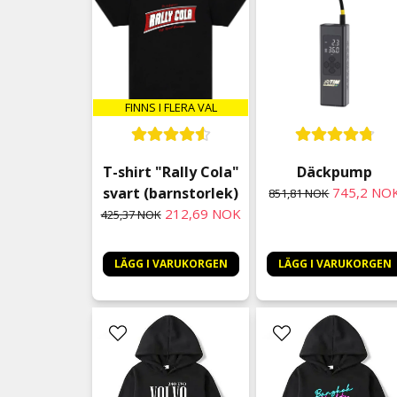
FINNS I FLERA VAL
T-shirt "Rally Cola"
Däckpump
svart (barnstorlek)
745,2 NO
851,81 NOK
212,69 NOK
425,37 NOK
LÄGG I VARUKORGEN
LÄGG I VARUKORGEN