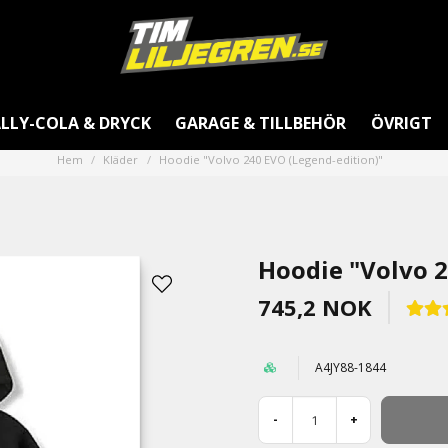
LLY-COLA & DRYCK
GARAGE & TILLBEHÖR
ÖVRIGT
Hem
Kläder
Hoodie "Volvo 240 EVO (Legend-edition)"
Hoodie "Volvo 2
745,2 NOK
A4JY88-1844
-
+