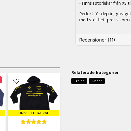
- Finns i storlekar från XS ti
Perfekt för depån, garaget,
med stolthet, precis som d
Recensioner (11)
Sandra
3 dager siden
Super snygg hoodie och sk
Relaterade kategorier
Fredrik
%
Tröjor
Kläder
3 dager siden
Camilla
2 måneder siden
FINNS I FLERA VAL
Carina
7 måneder siden
Lätt att beställa, bra prod