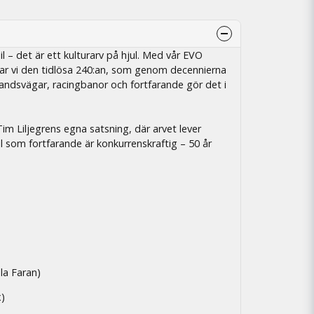
il – det är ett kulturarv på hjul. Med vår EVO
lar vi den tidlösa 240:an, som genom decennierna
landsvägar, racingbanor och fortfarande gör det i
im Liljegrens egna satsning, där arvet lever
l som fortfarande är konkurrenskraftig – 50 år
la Faran)
x)