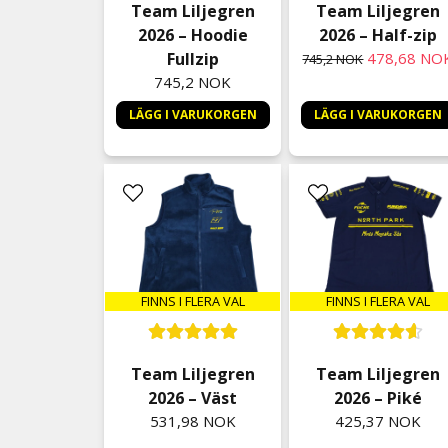
Team Liljegren
Team Liljegren
2026 – Hoodie
2026 – Half-zip
Fullzip
478,68 NO
745,2 NOK
745,2 NOK
LÄGG I VARUKORGEN
LÄGG I VARUKORGEN
FINNS I FLERA VAL
FINNS I FLERA VAL
Team Liljegren
Team Liljegren
2026 – Väst
2026 – Piké
531,98 NOK
425,37 NOK