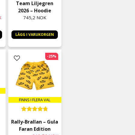
Team Liljegren
Tommy
2026 – Hoodie
7 måneder siden
K
745,2 NOK
Maria
7 måneder siden
LÄGG I VARUKORGEN
Så fin kvalitet. Sonen verkl
den på heltid.
Mathilda
-25%
9 måneder siden
Super skönt och håller en 
Kim
9 måneder siden
Vad. Ska man säga köpte d
FINNS I FLERA VAL
Dom Göran Yngve
9 måneder siden
Jätte härlig tröja.
Rally-Brallan – Gula
cazzandra
Faran Edition
1 år siden