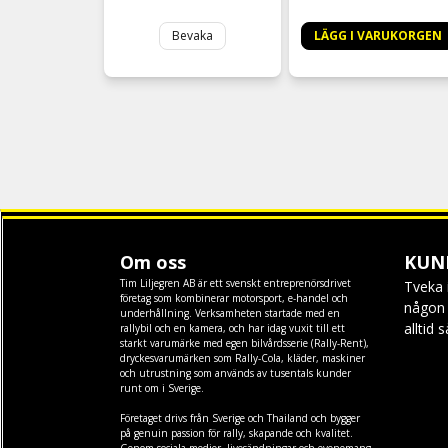
Bevaka
LÄGG I VARUKORGEN
Om oss
KUN
Tim Liljegren AB är ett svenskt entreprenörsdrivet
Tveka 
företag som kombinerar motorsport, e-handel och
någon f
underhållning. Verksamheten startade med en
alltid 
rallybil och en kamera, och har idag vuxit till ett
starkt varumärke med egen
bilvårdsserie (Rally-Rent)
,
dryckesvarumärken som
Rally-Cola
,
kläder
,
maskiner
och
utrustning
som används av tusentals kunder
runt om i Sverige.
Företaget drivs från Sverige och Thailand och bygger
på genuin passion för rally, skapande och kvalitet.
Genom sociala medier, livesändningar och evenemang