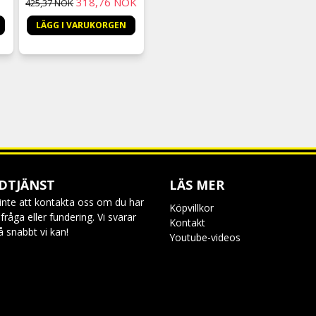
318,76 NOK
425,37 NOK
Älskar de
LÄGG I VARUKORGEN
DTJÄNST
LÄS MER
inte att kontakta oss om du har
Köpvillkor
råga eller fundering. Vi svarar
Kontakt
så snabbt vi kan!
Youtube-videos