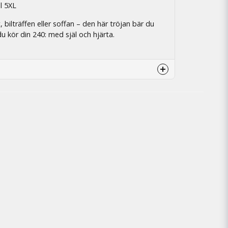
ll 5XL
 bilträffen eller soffan – den här tröjan bär du
u kör din 240: med själ och hjärta.
ön kvalitet
ukt o snabb leverans!