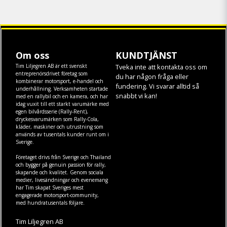
Om oss
KUNDTJÄNST
Tim Liljegren AB är ett svenskt
Tveka inte att kontakta oss om
entreprenörsdrivet företag som
du har någon fråga eller
kombinerar motorsport, e-handel och
fundering. Vi svarar alltid så
underhållning. Verksamheten startade
snabbt vi kan!
med en rallybil och en kamera, och har
idag vuxit till ett starkt varumärke med
egen
bilvårdsserie (Rally-Rent)
,
dryckesvarumärken som
Rally-Cola
,
kläder
,
maskiner
och
utrustning
som
används av tusentals kunder runt om i
Sverige.
Företaget drivs från Sverige och Thailand
och bygger på genuin passion för rally,
skapande och kvalitet. Genom sociala
medier, livesändningar och evenemang
har Tim skapat Sveriges mest
engagerade motorsport-community,
med hundratusentals följare.
Tim Liljegren AB