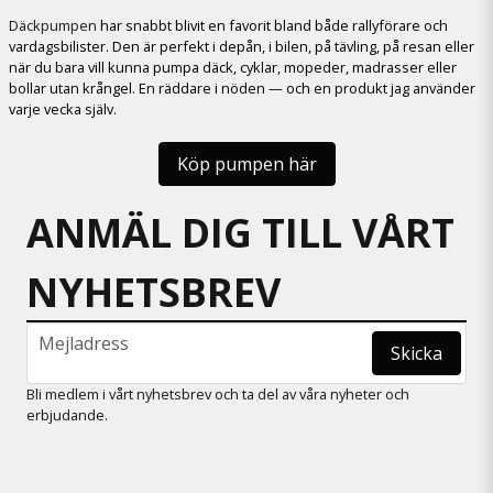
Däckpumpen
har snabbt blivit en favorit bland både rallyförare och
vardagsbilister. Den är perfekt i depån, i bilen, på tävling, på resan eller
när du bara vill kunna pumpa däck, cyklar, mopeder, madrasser eller
bollar utan krångel. En räddare i nöden — och en produkt jag använder
varje vecka själv.
Köp pumpen här
ANMÄL DIG TILL VÅRT
NYHETSBREV
email
Mejladress
Skicka
Bli medlem i vårt nyhetsbrev och ta del av våra nyheter och
erbjudande.