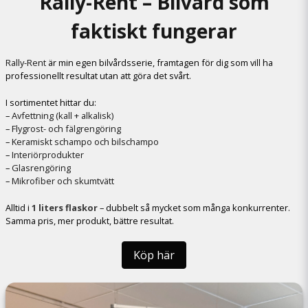
Rally-Rent – Bilvård som
faktiskt fungerar
Rally-Rent
är min egen bilvårdsserie, framtagen för dig som vill ha
professionellt resultat utan att göra det svårt.
I sortimentet hittar du:
–
Avfettning (kall + alkalisk)
–
Flygrost- och fälgrengöring
–
Keramiskt schampo och bilschampo
–
Interiörprodukter
–
Glasrengöring
–
Mikrofiber och skumtvätt
Alltid i
1 liters flaskor
– dubbelt så mycket som många konkurrenter.
Samma pris, mer produkt, bättre resultat.
Köp här