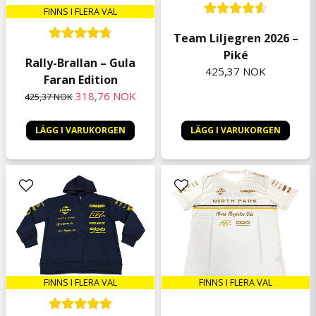
FINNS I FLERA VAL
Team Liljegren 2026 –
Piké
Rally-Brallan – Gula
425,37 NOK
Faran Edition
318,76 NOK
425,37 NOK
LÄGG I VARUKORGEN
LÄGG I VARUKORGEN
FINNS I FLERA VAL
FINNS I FLERA VAL