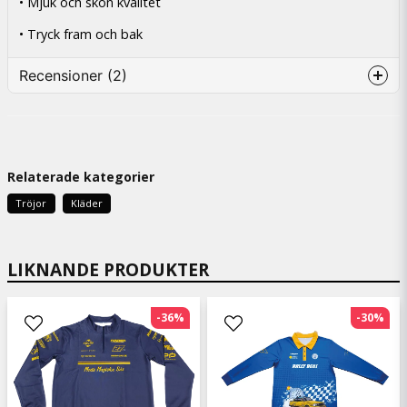
• Mjuk och skön kvalitet
• Tryck fram och bak
Recensioner (2)
magnus
1 dag siden
Relaterade kategorier
Tommy
1 måned siden
Tröjor
Kläder
Min Pojk är jättenöjd med tröjan.
LIKNANDE PRODUKTER
-36%
-30%