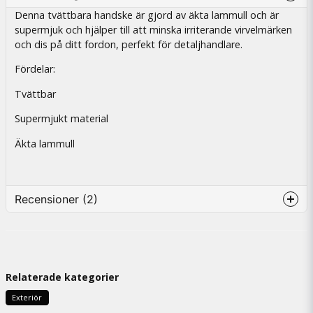
Denna tvättbara handske är gjord av äkta lammull och är
supermjuk och hjälper till att minska irriterande virvelmärken
och dis på ditt fordon, perfekt för detaljhandlare.
Fördelar:
Tvättbar
Supermjukt material
Äkta lammull
Recensioner (2)
Mauno
7 måneder siden
Helt underbart att jobba med
Relaterade kategorier
Anonym
Exteriör
1 år siden