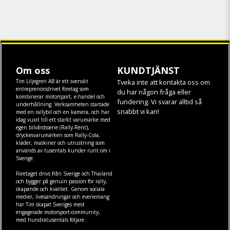
Om oss
KUNDTJÄNST
Tim Liljegren AB är ett svenskt
Tveka inte att kontakta oss om
entreprenörsdrivet företag som
du har någon fråga eller
kombinerar motorsport, e-handel och
fundering. Vi svarar alltid så
underhållning. Verksamheten startade
snabbt vi kan!
med en rallybil och en kamera, och har
idag vuxit till ett starkt varumärke med
egen
bilvårdsserie (Rally-Rent)
,
dryckesvarumärken som
Rally-Cola
,
kläder
,
maskiner
och
utrustning
som
används av tusentals kunder runt om i
Sverige.
Företaget drivs från Sverige och Thailand
och bygger på genuin passion för rally,
skapande och kvalitet. Genom sociala
medier, livesändningar och evenemang
har Tim skapat Sveriges mest
engagerade motorsport-community,
med hundratusentals följare.