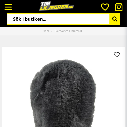
Hem
Tvättvante i lammull