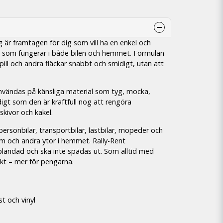
g är framtagen för dig som vill ha en enkel och
t som fungerar i både bilen och hemmet. Formulan
pill och andra fläckar snabbt och smidigt, utan att
vändas på känsliga material som tyg, mocka,
digt som den är kraftfull nog att rengöra
skivor och kakel.
ersonbilar, transportbilar, lastbilar, mopeder och
m och andra ytor i hemmet. Rally-Rent
gblandad och ska inte spädas ut. Som alltid med
ukt – mer för pengarna.
t och vinyl