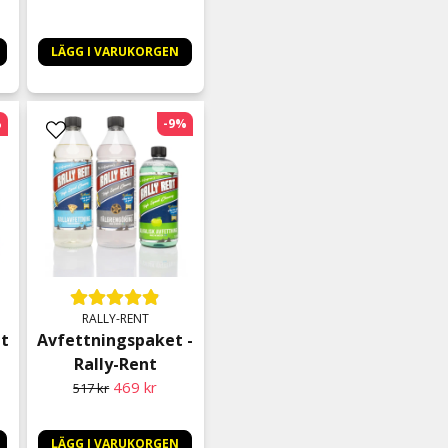
Ewa
för 7 månader sedan
LÄGG I VARUKORGEN
Bästa produkten gör rent ö
Mathilda Nyhlén
%
-9%
för 7 månader sedan
Super bra, använder den 
använda den i stallet när 
Ann-Sofie
för 7 månader sedan
Jan
för 7 månader sedan
Väldigt bra grejer
RALLY-RENT
et
Avfettningspaket -
Kurt
Rally-Rent
för 7 månader sedan
469 kr
517 kr
Helt perfekt har hafft en f
bort i tvätten men nu är d
LÄGG I VARUKORGEN