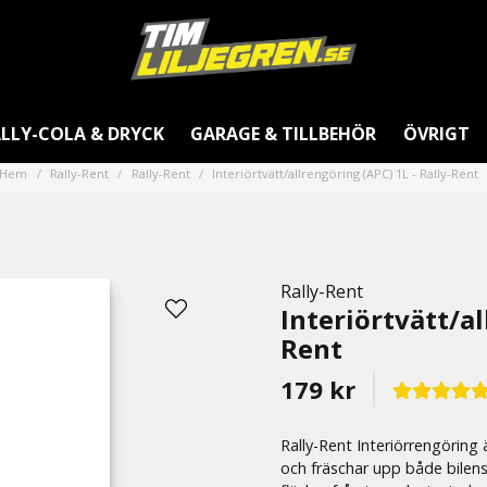
LLY-COLA & DRYCK
GARAGE & TILLBEHÖR
ÖVRIGT
Hem
Rally-Rent
Rally-Rent
Interiörtvätt/allrengöring (APC) 1L - Rally-Rent
Rally-Rent
Interiörtvätt/al
Rent
179 kr
Rally-Rent Interiörrengöring
och fräschar upp både bilens