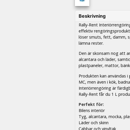
Beskrivning
Rally-Rent Interiörrengörin
effektiv rengöringsproduk
löser smuts, fett, damm, s
lämna rester.
Den är skonsam nog att an
alcantara och läder, samti
plastpaneler, mattor, bänk
Produkten kan användas i p
MC, men även i kök, badru
Interiörrengöring är färdi
Rally-Rent får du 1 L prod
Perfekt för:
Bilens interiör
Tyg, alcantara, mocka, plas
Läder och skinn
Cabbar och vinyltak