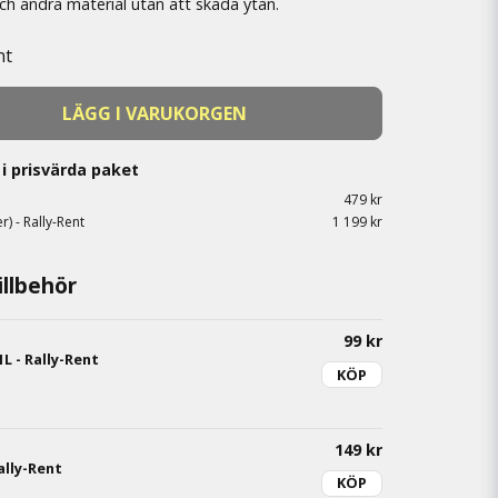
 och andra material utan att skada ytan.
nt
LÄGG I VARUKORGEN
i prisvärda paket
479 kr
r) - Rally-Rent
1 199 kr
llbehör
99 kr
L - Rally-Rent
KÖP
149 kr
ally-Rent
KÖP