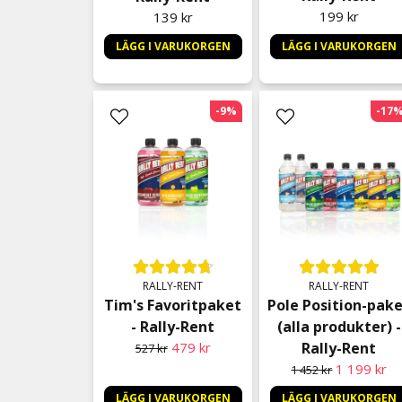
199 kr
139 kr
LÄGG I VARUKORGEN
LÄGG I VARUKORGEN
-9%
-17
RALLY-RENT
RALLY-RENT
Tim's Favoritpaket
Pole Position-pak
- Rally-Rent
(alla produkter) -
479 kr
Rally-Rent
527 kr
1 199 kr
1 452 kr
LÄGG I VARUKORGEN
LÄGG I VARUKORGEN