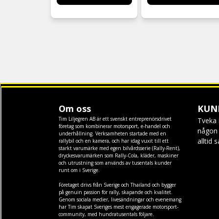
Om oss
KUN
Tim Liljegren AB är ett svenskt entreprenörsdrivet
Tveka 
företag som kombinerar motorsport, e-handel och
någon f
underhållning. Verksamheten startade med en
alltid 
rallybil och en kamera, och har idag vuxit till ett
starkt varumärke med egen
bilvårdsserie (Rally-Rent)
,
dryckesvarumärken som
Rally-Cola
,
kläder
,
maskiner
och
utrustning
som används av tusentals kunder
runt om i Sverige.
Företaget drivs från Sverige och Thailand och bygger
på genuin passion för rally, skapande och kvalitet.
Genom sociala medier, livesändningar och evenemang
har Tim skapat Sveriges mest engagerade motorsport-
community, med hundratusentals följare.