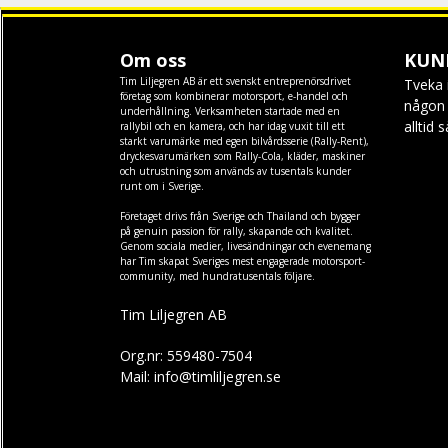
Om oss
KUN
Tim Liljegren AB är ett svenskt entreprenörsdrivet
Tveka 
företag som kombinerar motorsport, e-handel och
någon f
underhållning. Verksamheten startade med en
alltid 
rallybil och en kamera, och har idag vuxit till ett
starkt varumärke med egen
bilvårdsserie (Rally-Rent)
,
dryckesvarumärken som
Rally-Cola
,
kläder
,
maskiner
och
utrustning
som används av tusentals kunder
runt om i Sverige.
Företaget drivs från Sverige och Thailand och bygger
på genuin passion för rally, skapande och kvalitet.
Genom sociala medier, livesändningar och evenemang
har Tim skapat Sveriges mest engagerade motorsport-
community, med hundratusentals följare.
Tim Liljegren AB
Org.nr: 559480-7504
Mail: info@timliljegren.se