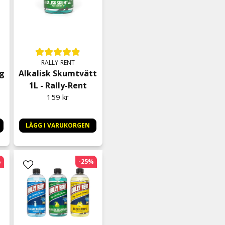
tillbaka.
Fredrik
för 1 månad sedan
William
för 2 månader sedan
RALLY-RENT
Snygg design på flaskan oc
ng
Alkalisk Skumtvätt
1L - Rally-Rent
Marcos
159 kr
för 2 månader sedan
Kanonprodukt! Högsta bet
LÄGG I VARUKORGEN
Fredrik
för 3 månader sedan
Effektivt mot insekter på 
%
-25%
Tommy
för 7 månader sedan
Funkar riktigt bra, inga rä
hemmet så de var bra med 
Linda