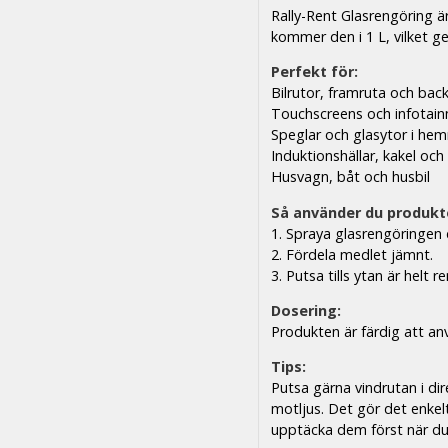
Rally-Rent Glasrengöring ä
kommer den i 1 L, vilket g
Perfekt för:
Bilrutor, framruta och bac
Touchscreens och infotai
Speglar och glasytor i he
Induktionshällar, kakel och 
Husvagn, båt och husbil
Så använder du produkt
1. Spraya glasrengöringen d
2. Fördela medlet jämnt.
3. Putsa tills ytan är helt r
Dosering:
Produkten är färdig att an
Tips:
Putsa gärna vindrutan i di
motljus. Det gör det enkelt
upptäcka dem först när du 