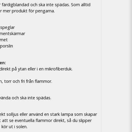
r färdigblandad och ska inte spädas. Som alltid
er mer produkt för pengarna.
kspeglar
nmentskärmar
mmet
porslin
en:
irekt på ytan eller i en mikrofiberduk.
en, torr och fri från flammor.
vända och ska inte spädas.
rekt solljus eller använd en stark lampa som skapar
 att se eventuella flammor direkt, så du slipper
kör ut i solen.