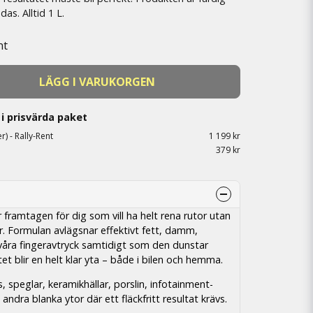
as. Alltid 1 L.
nt
LÄGG I VARUKORGEN
i prisvärda paket
r) - Rally-Rent
1 199 kr
379 kr
 framtagen för dig som vill ha helt rena rutor utan
er. Formulan avlägsnar effektivt fett, damm,
svåra fingeravtryck samtidigt som den dunstar
t blir en helt klar yta – både i bilen och hemma.
 speglar, keramikhällar, porslin, infotainment-
ndra blanka ytor där ett fläckfritt resultat krävs.