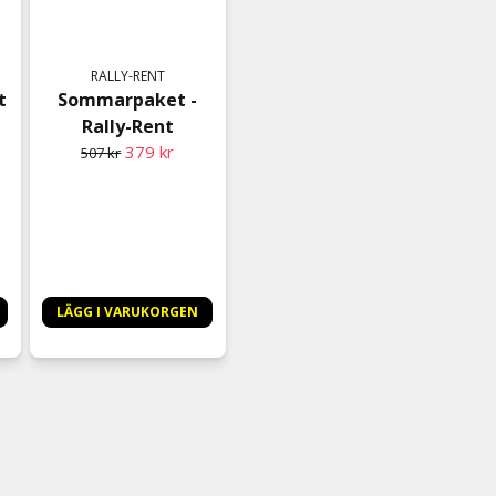
för 7 månader sedan
Jätte bra produkt!❤️
RALLY-RENT
Ulf
t
Sommarpaket -
för 7 månader sedan
Rally-Rent
379 kr
507 kr
LÄGG I VARUKORGEN