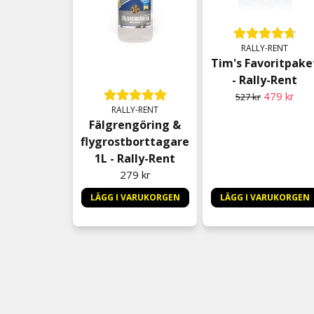
RALLY-RENT
Tim's Favoritpake
- Rally-Rent
479 kr
527 kr
RALLY-RENT
Fälgrengöring &
flygrostborttagare
1L - Rally-Rent
279 kr
LÄGG I VARUKORGEN
LÄGG I VARUKORGEN