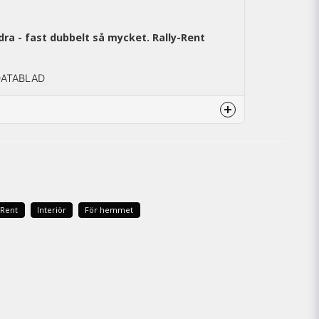
ra - fast dubbelt så mycket. Rally-Rent
DATABLAD
om finns kan varmt rekommendera
-Rent
Interiör
För hemmet
 smutsen den gör att det blir
att smuts får svårt och komma