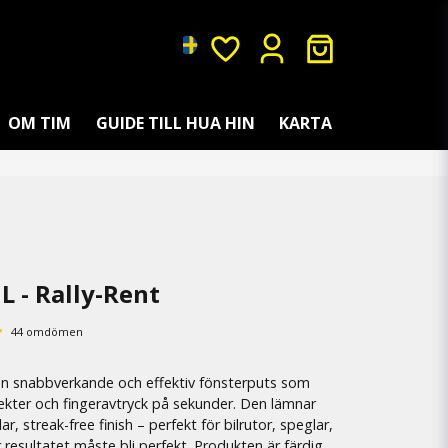
OM TIM
GUIDE TILL HUA HIN
KARTA
L - Rally-Rent
44 omdömen
 en snabbverkande och effektiv fönsterputs som
ekter och fingeravtryck på sekunder. Den lämnar
ar, streak-free finish – perfekt för bilrutor, speglar,
 resultatet måste bli perfekt. Produkten är färdig