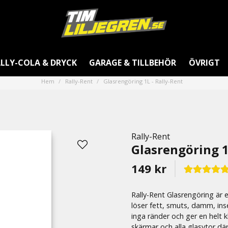
LLY-COLA & DRYCK
GARAGE & TILLBEHÖR
ÖVRIGT
Hem
Rally-Rent
Glasrengöring 1L - Rally-Rent
Rally-Rent
Glasrengöring 1
149 kr
Rally-Rent Glasrengöring är
löser fett, smuts, damm, ins
inga ränder och ger en helt kl
skärmar och alla glasytor där