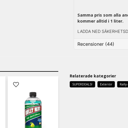
Samma pris som alla and
kommer alltid i 1 liter.
LADDA NED SÄKERHETS
Recensioner (44)
Veronica
för 1 dag sedan
Bästa Glas rengöringen s
Relaterade kategorier
denna produkt 💛🏁🙏
SUPERDEALS!
Exteriör
Rally
Lena Susan
för 3 veckor sedan
Sivan
för 3 veckor sedan
Hej! den tar inte bara bort
blankande ren vilket gör 