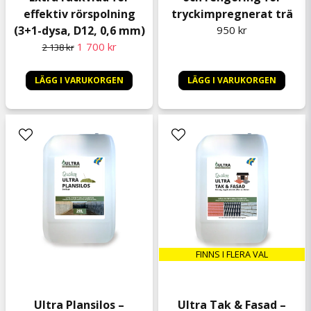
effektiv rörspolning
tryckimpregnerat trä
(3+1-dysa, D12, 0,6 mm)
950 kr
1 700 kr
2 138 kr
LÄGG I VARUKORGEN
LÄGG I VARUKORGEN
FINNS I FLERA VAL
Ultra Plansilos –
Ultra Tak & Fasad –