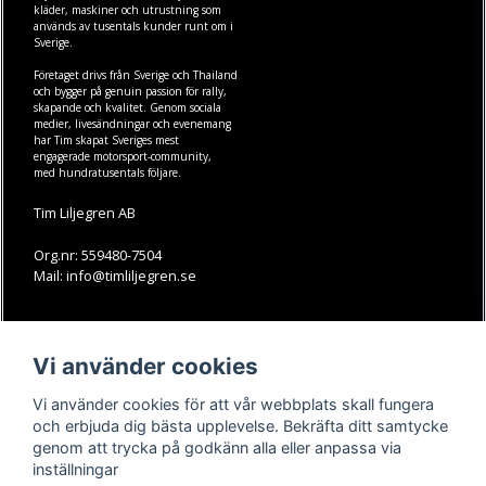
kläder
,
maskiner
och
utrustning
som
används av tusentals kunder runt om i
Sverige.
Företaget drivs från Sverige och Thailand
och bygger på genuin passion för rally,
skapande och kvalitet. Genom sociala
medier, livesändningar och evenemang
har Tim skapat Sveriges mest
engagerade motorsport-community,
med hundratusentals följare.
Tim Liljegren AB
Org.nr: 559480-7504
Mail: info@timliljegren.se
LÄS MER
FÖLJ OSS
Vi använder cookies
Facebook
Köpvillkor
Kontakt
Instagram
Vi använder cookies för att vår webbplats skall fungera
Youtube-videos
Youtube
och erbjuda dig bästa upplevelse. Bekräfta ditt samtycke
genom att trycka på godkänn alla eller anpassa via
TikTok
inställningar