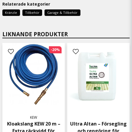
Relaterade kategorier
Kränzle
Tillbehör
Garage & Tillbehör
LIKNANDE PRODUKTER
-20%
KEW
Kloakslang KEW 20 m –
Ultra Altan – Försegling
Extra räckvidd för
och rengöring för