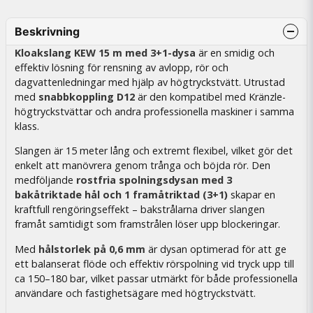
Beskrivning
Kloakslang KEW 15 m med 3+1-dysa
är en smidig och
effektiv lösning för rensning av avlopp, rör och
dagvattenledningar med hjälp av högtryckstvätt. Utrustad
med
snabbkoppling D12
är den kompatibel med Kränzle-
högtryckstvättar och andra professionella maskiner i samma
klass.
Slangen är 15 meter lång och extremt flexibel, vilket gör det
enkelt att manövrera genom trånga och böjda rör. Den
medföljande
rostfria spolningsdysan med 3
bakåtriktade hål och 1 framåtriktad (3+1)
skapar en
kraftfull rengöringseffekt – bakstrålarna driver slangen
framåt samtidigt som framstrålen löser upp blockeringar.
Med
hålstorlek på 0,6 mm
är dysan optimerad för att ge
ett balanserat flöde och effektiv rörspolning vid tryck upp till
ca 150–180 bar, vilket passar utmärkt för både professionella
användare och fastighetsägare med högtryckstvätt.