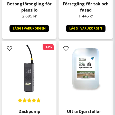
Betongförsegling för
Försegling för tak och
plansilo
fasad
2 695 kr
1 445 kr
LÄGG I VARUKORGEN
LÄGG I VARUKORGEN
-13%
Däckpump
Ultra Djurstallar –