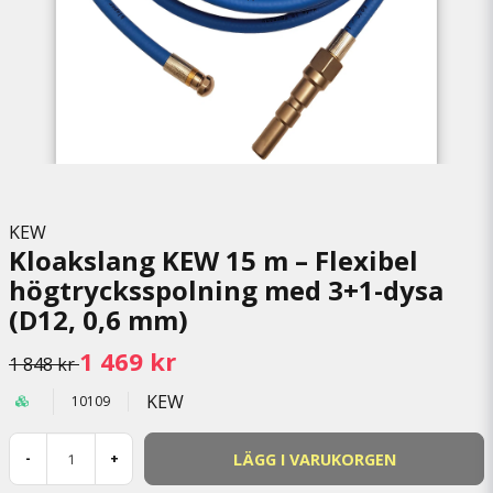
KEW
Kloakslang KEW 15 m – Flexibel
högtrycksspolning med 3+1-dysa
(D12, 0,6 mm)
1 469 kr
1 848 kr
KEW
10109
LÄGG I VARUKORGEN
-
+