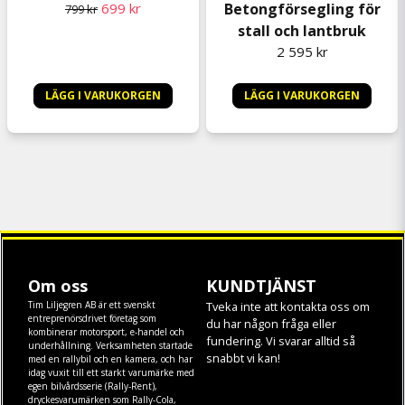
699 kr
Betongförsegling för
799 kr
stall och lantbruk
2 595 kr
LÄGG I VARUKORGEN
LÄGG I VARUKORGEN
Om oss
KUNDTJÄNST
Tim Liljegren AB är ett svenskt
Tveka inte att kontakta oss om
entreprenörsdrivet företag som
du har någon fråga eller
kombinerar motorsport, e-handel och
fundering. Vi svarar alltid så
underhållning. Verksamheten startade
snabbt vi kan!
med en rallybil och en kamera, och har
idag vuxit till ett starkt varumärke med
egen
bilvårdsserie (Rally-Rent)
,
dryckesvarumärken som
Rally-Cola
,