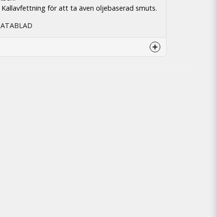
allavfettning för att ta även oljebaserad smuts.
DATABLAD
a.