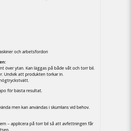
r
maskiner och arbetsfordon
en:
nt över ytan. Kan läggas på både våt och torr bil.
er. Undvik att produkten torkar in.
högtryckstvätt.
o för bästa resultat.
nvända men kan användas i skumlans vid behov.
ern – applicera på torr bil så att avfettningen får
tsen.