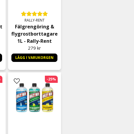
Matts Åke
för 5 månader sedan
Bra avfettning, går fint at
RALLY-RENT
t
Fälgrengöring &
Dennis
flygrostborttagare
för 7 månader sedan
1L - Rally-Rent
Karl Per-Olof
279 kr
för 7 månader sedan
LÄGG I VARUKORGEN
Dan
för 7 månader sedan
%
-25%
Leif
för 7 månader sedan