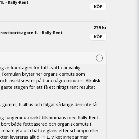
L - Rally-Rent
KÖP
279 kr
rostborttagare 1L - Rally-Rent
KÖP
ing är framtagen för tuff tvätt där vanlig
. Formulan bryter ner organsik smuts som
m och insektsrester på bara några minuter. Alkalisk
igaste stegen för att få ett riktigt rent resultat
t, gummi, hjulhus och fälgar så länge den inte får
ning fungerar utmärkt tillsammans med Rally-Rent
ta bort både fettbaserad och organisk smuts i
renare yta och bättre glans efter schampo eller
n levereras alltid i 1 L, vilket innebär mer