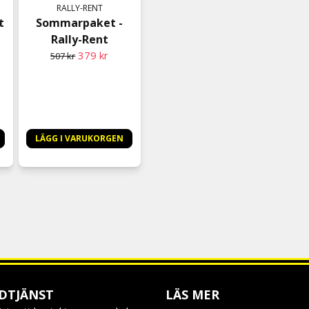
RALLY-RENT
t
Sommarpaket -
Rally-Rent
379 kr
507 kr
LÄGG I VARUKORGEN
DTJÄNST
LÄS MER