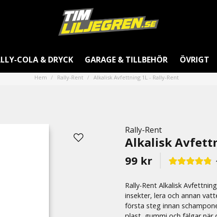
LLY-COLA & DRYCK
GARAGE & TILLBEHÖR
ÖVRIGT
Hem
Rally-Rent
Alkalisk Avfettning 1L - Rally-Rent
Rally-Rent
Alkalisk Avfettn
99 kr
Rally-Rent Alkalisk Avfettning 
insekter, lera och annan vat
första steg innan schamponer
plast, gummi och fälgar när 