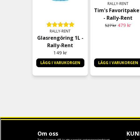
RALLY-RENT
Tim's Favoritpake
- Rally-Rent
479 kr
527 kr
RALLY-RENT
Glasrengöring 1L -
Rally-Rent
149 kr
LÄGG I VARUKORGEN
LÄGG I VARUKORGEN
Om oss
KUN
Tim Liljegren AB är ett svenskt entreprenörsdrivet