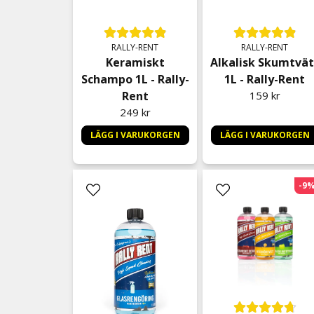
RALLY-RENT
RALLY-RENT
Keramiskt
Alkalisk Skumtvät
Schampo 1L - Rally-
1L - Rally-Rent
Rent
159 kr
249 kr
LÄGG I VARUKORGEN
LÄGG I VARUKORGEN
-9