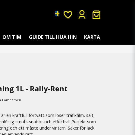
OM TIM
GUIDE TILL HUA HIN
KARTA
ing 1L - Rally-Rent
43 omdömen
är en kraftfull förtvätt som löser trafikfilm, salt,
tenlöslig smuts snabbt och effektivt. Perfekt som
ing och ett måste under vintern. Säker för lack,
den används rätt.