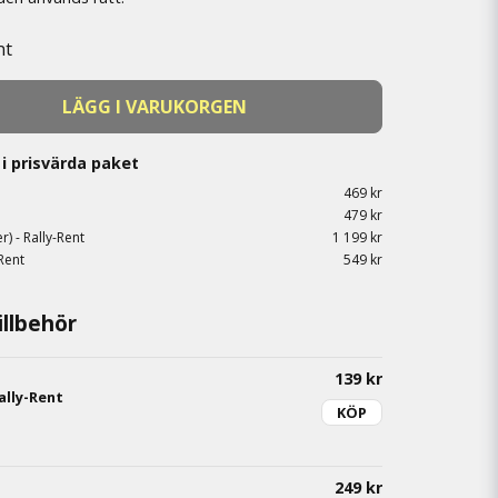
nt
LÄGG I VARUKORGEN
i prisvärda paket
469 kr
479 kr
r) - Rally-Rent
1 199 kr
Rent
549 kr
llbehör
139 kr
ally-Rent
KÖP
249 kr