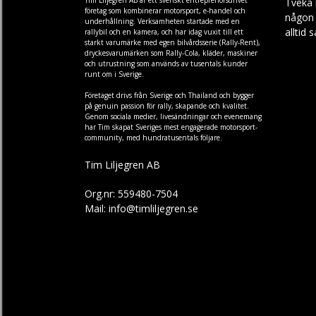
Tveka 
företag som kombinerar motorsport, e-handel och
någon f
underhållning. Verksamheten startade med en
alltid 
rallybil och en kamera, och har idag vuxit till ett
starkt varumärke med egen
bilvårdsserie (Rally-Rent)
,
dryckesvarumärken som
Rally-Cola
,
kläder
,
maskiner
och
utrustning
som används av tusentals kunder
runt om i Sverige.
Företaget drivs från Sverige och Thailand och bygger
på genuin passion för rally, skapande och kvalitet.
Genom sociala medier, livesändningar och evenemang
har Tim skapat Sveriges mest engagerade motorsport-
community, med hundratusentals följare.
Tim Liljegren AB
Org.nr: 559480-7504
Mail: info@timliljegren.se