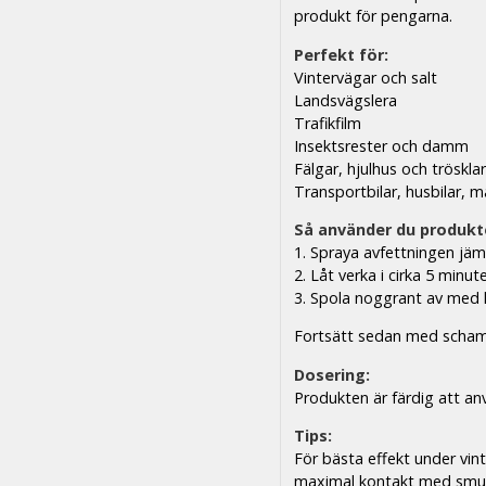
produkt för pengarna.
Perfekt för:
Vintervägar och salt
Landsvägslera
Trafikfilm
Insektsrester och damm
Fälgar, hjulhus och tröskla
Transportbilar, husbilar, 
Så använder du produkt
1. Spraya avfettningen jäm
2. Låt verka i cirka 5 minut
3. Spola noggrant av med 
Fortsätt sedan med schamp
Dosering:
Produkten är färdig att a
Tips:
För bästa effekt under vint
maximal kontakt med smu