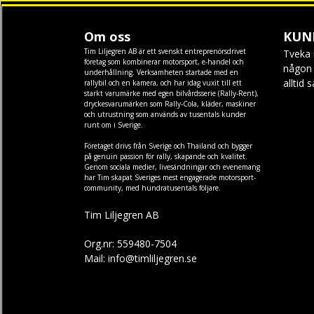
Om oss
KUN
Tim Liljegren AB är ett svenskt entreprenörsdrivet
Tveka 
företag som kombinerar motorsport, e-handel och
någon f
underhållning. Verksamheten startade med en
alltid 
rallybil och en kamera, och har idag vuxit till ett
starkt varumärke med egen
bilvårdsserie (Rally-Rent)
,
dryckesvarumärken som
Rally-Cola
,
kläder
,
maskiner
och
utrustning
som används av tusentals kunder
runt om i Sverige.
Företaget drivs från Sverige och Thailand och bygger
på genuin passion för rally, skapande och kvalitet.
Genom sociala medier, livesändningar och evenemang
har Tim skapat Sveriges mest engagerade motorsport-
community, med hundratusentals följare.
Tim Liljegren AB
Org.nr: 559480-7504
Mail: info@timliljegren.se