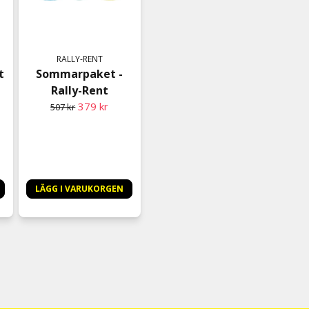
RALLY-RENT
t
Sommarpaket -
Rally-Rent
379 kr
507 kr
LÄGG I VARUKORGEN