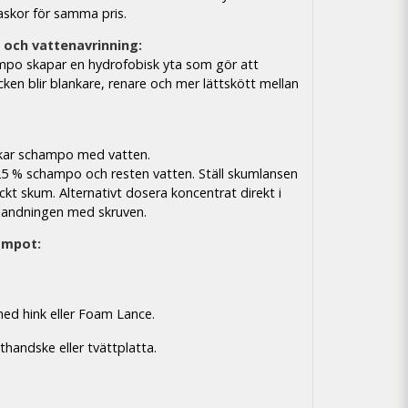
askor för samma pris.
och vattenavrinning:
mpo skapar en hydrofobisk yta som gör att
acken blir blankare, renare och mer lättskött mellan
orkar schampo med vatten.
5 % schampo och resten vatten. Ställ skumlansen
ckt skum. Alternativt dosera koncentrat direkt i
blandningen med skruven.
ampot:
ed hink eller Foam Lance.
thandske eller tvättplatta.