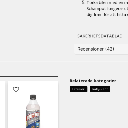
Torka bilen med en mi
Schampot fungerar ut
dig fram för att hitt
SÄKERHETSDATABLAD
Recensioner (42)
Peter
för 2 dagar sedan
Relaterade kategorier
Lars Johnny Roberth
för 1 vecka sedan
Exteriör
Rally-Rent
Anders
för 4 veckor sedan
mycket bra och bra resulta
Anders
för 1 månad sedan