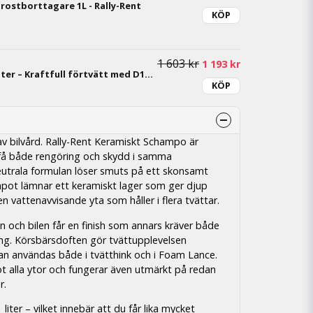
rostborttagare 1L - Rally-Rent
KÖP
1 603 kr
1 193 kr
Kränzle Skumlans 2 liter – Kraftfull förtvätt med D12-snabbkoppling
KÖP
av bilvård. Rally-Rent Keramiskt Schampo är
l få både rengöring och skydd i samma
trala formulan löser smuts på ett skonsamt
pot lämnar ett keramiskt lager som ger djup
en vattenavvisande yta som håller i flera tvättar.
ren och bilen får en finish som annars kräver både
ing. Körsbärsdoften gör tvättupplevelsen
an användas både i tvätthink och i Foam Lance.
alla ytor och fungerar även utmärkt på redan
r.
 liter – vilket innebär att du får lika mycket