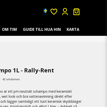
OM TIM
GUIDE TILL HUA HIN
KARTA
po 1L - Rally-Rent
42 omdömen
po är ett pH-neutralt schampo med keramiskt
wet look och bra vattenavrinning direkt efter
t och lägger samtidigt ett tunt keramisk skyddslager
a ren. Körsbärsdoft och alltid 1 liter – dubbelt så