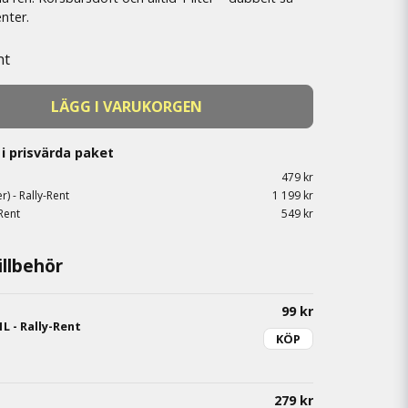
nter.
nt
LÄGG I VARUKORGEN
i prisvärda paket
479 kr
r) - Rally-Rent
1 199 kr
Rent
549 kr
llbehör
99 kr
L - Rally-Rent
KÖP
279 kr