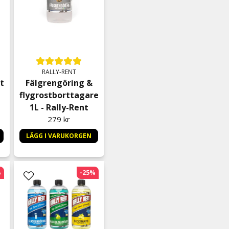
Michael
för 2 månader sedan
Peter
för 3 månader sedan
RALLY-RENT
Pettersson
t
Fälgrengöring &
för 4 månader sedan
flygrostborttagare
1L - Rally-Rent
Robert
279 kr
för 4 månader sedan
Rekommenderar 😊👍
LÄGG I VARUKORGEN
Pilvi
för 5 månader sedan
%
-25%
Anonym
för 7 månader sedan