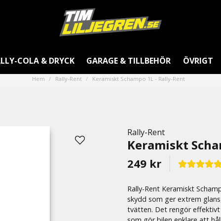
LLY-COLA & DRYCK
GARAGE & TILLBEHÖR
ÖVRIGT
Hem
Rally-Rent
Keramiskt Schampo 1L - Rally-Rent
Rally-Rent
Keramiskt Scham
249 kr
Rally-Rent Keramiskt Scham
skydd som ger extrem glans, 
tvätten. Det rengör effektiv
som gör bilen enklare att håll