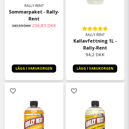
RALLY-RENT
Sommarpaket - Rally-
Rent
256,85 DKK
343,59 DKK
RALLY-RENT
Kallavfettning 1L -
Rally-Rent
94,2 DKK
LÄGG I VARUKORGEN
LÄGG I VARUKORGEN