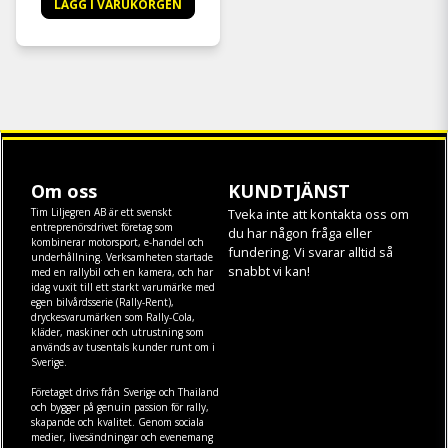
LÄGG I VARUKORGEN
Om oss
KUNDTJÄNST
Tim Liljegren AB är ett svenskt
Tveka inte att kontakta oss om
entreprenörsdrivet företag som
du har någon fråga eller
kombinerar motorsport, e-handel och
fundering. Vi svarar alltid så
underhållning. Verksamheten startade
snabbt vi kan!
med en rallybil och en kamera, och har
idag vuxit till ett starkt varumärke med
egen
bilvårdsserie (Rally-Rent)
,
dryckesvarumärken som
Rally-Cola
,
kläder
,
maskiner
och
utrustning
som
används av tusentals kunder runt om i
Sverige.
Företaget drivs från Sverige och Thailand
och bygger på genuin passion för rally,
skapande och kvalitet. Genom sociala
medier, livesändningar och evenemang