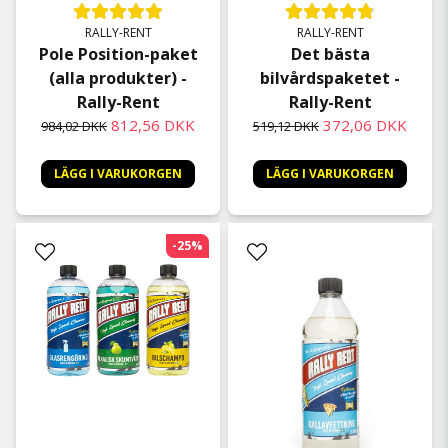
RALLY-RENT
RALLY-RENT
Pole Position-paket
Det bästa
(alla produkter) -
bilvårdspaketet -
Rally-Rent
Rally-Rent
812,56 DKK
372,06 DKK
984,02 DKK
519,12 DKK
LÄGG I VARUKORGEN
LÄGG I VARUKORGEN
-25%