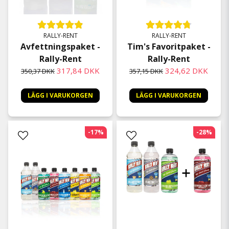
RALLY-RENT
RALLY-RENT
Avfettningspaket -
Tim's Favoritpaket -
Rally-Rent
Rally-Rent
317,84 DKK
324,62 DKK
350,37 DKK
357,15 DKK
LÄGG I VARUKORGEN
LÄGG I VARUKORGEN
-17%
-28%