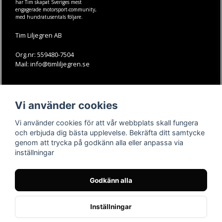
har Tim skapat Sveriges mest
engagerade motorsport-community,
med hundratusentals följare.
Tim Liljegren AB
Org.nr: 559480-7504
Mail: info@timliljegren.se
LÄS MER
FÖLJ OSS
Vi använder cookies
Facebook
Köpvillkor
Kontakt
Instagram
Vi använder cookies för att vår webbplats skall fungera
Youtube-videos
Youtube
och erbjuda dig bästa upplevelse. Bekräfta ditt samtycke
genom att trycka på godkänn alla eller anpassa via
TikTok
inställningar
Godkänn alla
Inställningar