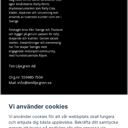
egen
bilvårdsserie (Rally-Rent)
,
dryckesvarumärken som
Rally-Cola
,
kläder
,
maskiner
och
utrustning
som
används av tusentals kunder runt om i
Sverige.
Företaget drivs från Sverige och Thailand
och bygger på genuin passion för rally,
skapande och kvalitet. Genom sociala
medier, livesändningar och evenemang
har Tim skapat Sveriges mest
engagerade motorsport-community,
med hundratusentals följare.
Tim Liljegren AB
Org.nr: 559480-7504
Mail: info@timliljegren.se
LÄS MER
FÖLJ OSS
Vi använder cookies
Facebook
Köpvillkor
Kontakt
Instagram
Vi använder cookies för att vår webbplats skall fungera
Youtube-videos
Youtube
och erbjuda dig bästa upplevelse. Bekräfta ditt samtycke
genom att trycka på godkänn alla eller anpassa via