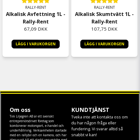
RALLY-RENT
RALLY-RENT
Alkalisk Avfettning 1L -
Alkalisk Skumtvätt 1L -
Rally-Rent
Rally-Rent
67,09 DKK
107,75 DKK
LÄGG I VARUKORGEN
LÄGG I VARUKORGEN
Om oss
KUNDTJÄNST
Tim Liljegren AB är ett svenskt
Tveka inte att kontakta oss om
entreprenörsdrivet företag som
du har någon fråga eller
kombinerar motorsport, e-handel och
fundering. Vi svarar alltid så
underhållning. Verksamheten startade
snabbt vi kan!
med en rallybil och en kamera, och har
idag vuxit till ett starkt varumärke med