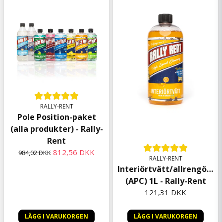
Krister
for 2 måneder siden
Krister
for 2 måneder siden
Nicklas
for 3 måneder siden
Ulf
RALLY-RENT
for 4 måneder siden
Pole Position-paket
(alla produkter) - Rally-
Arvid Assar Anders
Rent
for 7 måneder siden
812,56 DKK
984,02 DKK
Mycket bra vara
RALLY-RENT
Interiörtvätt/allrengörin
Bengt
(APC) 1L - Rally-Rent
for 7 måneder siden
121,31 DKK
Carl-johan
for 7 måneder siden
LÄGG I VARUKORGEN
LÄGG I VARUKORGEN