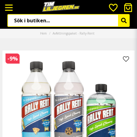
Hem
Avfettningspaket - Rally-Rent
-
9
%