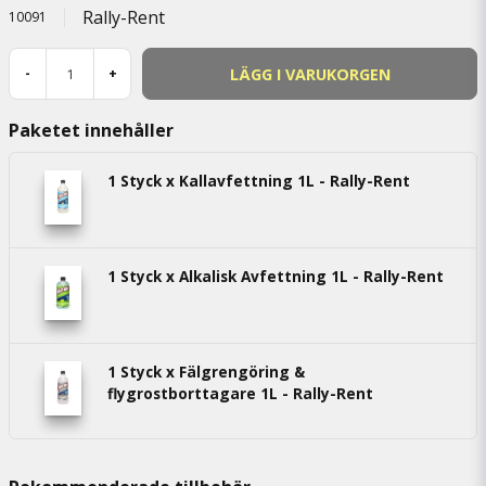
Rally-Rent
10091
LÄGG I VARUKORGEN
-
+
Paketet innehåller
1 Styck x Kallavfettning 1L - Rally-Rent
1 Styck x Alkalisk Avfettning 1L - Rally-Rent
1 Styck x Fälgrengöring &
flygrostborttagare 1L - Rally-Rent