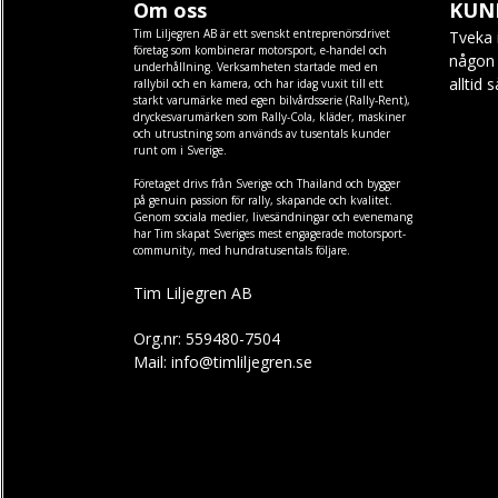
Om oss
KUN
Tim Liljegren AB är ett svenskt entreprenörsdrivet
Tveka 
företag som kombinerar motorsport, e-handel och
någon f
underhållning. Verksamheten startade med en
alltid 
rallybil och en kamera, och har idag vuxit till ett
starkt varumärke med egen
bilvårdsserie (Rally-Rent)
,
dryckesvarumärken som
Rally-Cola
,
kläder
,
maskiner
och
utrustning
som används av tusentals kunder
runt om i Sverige.
Företaget drivs från Sverige och Thailand och bygger
på genuin passion för rally, skapande och kvalitet.
Genom sociala medier, livesändningar och evenemang
har Tim skapat Sveriges mest engagerade motorsport-
community, med hundratusentals följare.
Tim Liljegren AB
Org.nr: 559480-7504
Mail: info@timliljegren.se