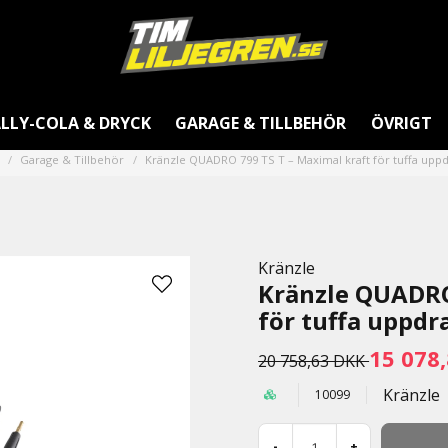
LLY-COLA & DRYCK
GARAGE & TILLBEHÖR
ÖVRIGT
Garage & Tillbehör
Kränzle QUADRO 799 TS T – Maximal kraft för tuffa upp
Kränzle
Kränzle QUADRO
för tuffa uppdr
15 078
20 758,63 DKK
Kränzle
10099
-
+