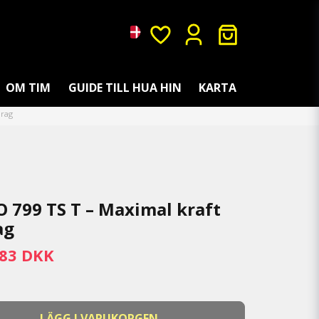
OM TIM
GUIDE TILL HUA HIN
KARTA
drag
 799 TS T – Maximal kraft
ag
,83 DKK
LÄGG I VARUKORGEN