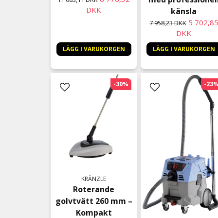
DKK
känsla
5 702,8
7 958,23 DKK
DKK
LÄGG I VARUKORGEN
LÄGG I VARUKORGEN
-30%
-23
KRÄNZLE
Roterande
golvtvätt 260 mm –
Kompakt