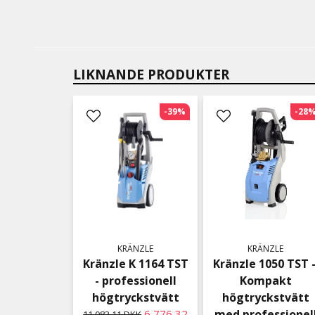
LIKNANDE PRODUKTER
-39%
-28
KRÄNZLE
KRÄNZLE
Kränzle K 1164 TST
Kränzle 1050 TST 
- professionell
Kompakt
högtryckstvätt
högtryckstvätt
6 776,32
med professionel
11 083,11 DKK