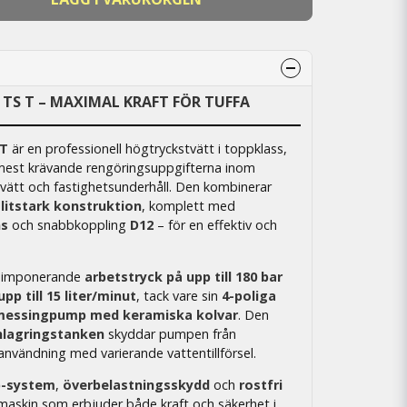
TS T – MAXIMAL KRAFT FÖR TUFFA
 T
är en professionell högtryckstvätt i toppklass,
e mest krävande rengöringsuppgifterna inom
stvätt och fastighetsunderhåll. Den kombinerar
slitstark konstruktion
, komplett med
ns
och snabbkoppling
D12
– för en effektiv och
t imponerande
arbetstryck på upp till 180 bar
p till 15 liter/minut
, tack vare sin
4-poliga
messingpump med keramiska kolvar
. Den
nlagringstanken
skyddar pumpen från
användning med varierande vattentillförsel.
p-system
,
överbelastningsskydd
och
rostfri
 maskin som erbjuder både kraft och säkerhet i