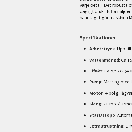
varje detalj. Det robusta c
dagligt bruk i tuffa miljö
handtaget gör maskinen lät
Specifikationer
Arbetstryck
: Upp til
Vattenmängd
: Ca 15
Effekt
: Ca 5,5 kW (40
Pump
: Messing med 
Motor
: 4-polig, lågv
Slang
: 20 m stålarme
Start/stopp
: Automa
Extrautrustning
: Di