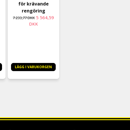
för krävande
rengöring
5 564,59
7 233,77 DKK
DKK
1
LÄGG I VARUKORGEN