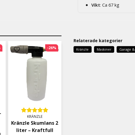
Vikt
: Ca 67 kg
Relaterade kategorier
%
-26%
Kränzle
Maskiner
Garage & 
–
KRÄNZLE
Kränzle Skumlans 2
liter – Kraftfull
l