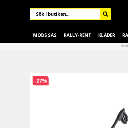
MODS SÅS
RALLY-RENT
KLÄDER
RA
Hem
-
27
%