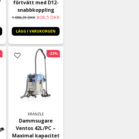
förtvätt med D12-
snabbkoppling
5
808,5 DKK
1 086,35 DKK
LÄGG I VARUKORGEN
%
-23%
KRÄNZLE
Dammsugare
Ventos 42L/PC –
Maximal kapacitet