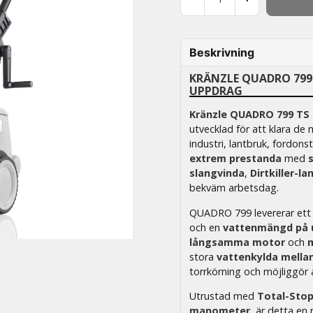
Beskrivning
KRÄNZLE QUADRO 799 
UPPDRAG
Kränzle QUADRO 799 TS
utvecklad för att klara d
industri, lantbruk, fordon
extrem prestanda
med
slangvinda
,
Dirtkiller-la
bekväm arbetsdag.
QUADRO 799 levererar et
och en
vattenmängd på up
långsamma motor
och
stora
vattenkylda mella
torrkörning och möjliggör 
Utrustad med
Total-Sto
manometer
, är detta en