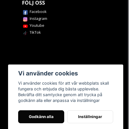
FÖLJ OSS
Facebook
Instagram
Youtube
TikTok
Vi använder cookies
Vi använder cookies för att vår webbplats skall
fungera och erbjuda dig bästa upplevelse.
Bekräfta ditt samtycke genom att trycka på
godkänn alla eller anpassa via inställningar
Godkänn alla
Inställningar