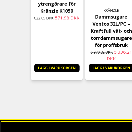
ytrengörare för
Kränzle K1050
KRÄNZLE
Dammsugare
571,98 DKK
822,05 DKK
Ventos 32L/PC –
Kraftfull våt- och
torrdammsugare
för proffsbruk
5 336,2
6 970,82 DKK
DKK
LÄGG I VARUKORGEN
LÄGG I VARUKORGEN