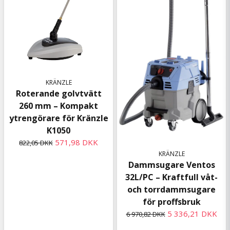
KRÄNZLE
Roterande golvtvätt
260 mm – Kompakt
ytrengörare för Kränzle
K1050
571,98 DKK
822,05 DKK
KRÄNZLE
Dammsugare Ventos
32L/PC – Kraftfull våt-
och torrdammsugare
för proffsbruk
5 336,21 DKK
6 970,82 DKK