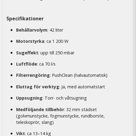
Specifikationer
Behållarvolym
: 42 liter
Motorstyrka
: ca 1 200 W
Sugeffekt
: upp till 250 mbar
Luftflöde
: ca 70 l/s
Filterrengöring
: PushClean (halvautomatisk)
Eluttag för verktyg
: Ja, med automatstart
Uppsugning
: Torr- och våtsugning
Medföljande tillbehör
: 32 mm städset
(golvmunstycke, fogmunstycke, rundborste,
teleskoprör, slang)
Vikt
: ca 13–14 kg