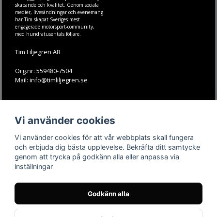
skapande och kvalitet. Genom sociala
medier, livesändningar och evenemang
har Tim skapat Sveriges mest
engagerade motorsport-community,
med hundratusentals följare.
Tim Liljegren AB
Org.nr: 559480-7504
Mail: info@timliljegren.se
LÄS MER
FÖLJ OSS
Vi använder cookies
Facebook
Köpvillkor
Kontakt
Instagram
Vi använder cookies för att vår webbplats skall fungera
Youtube-videos
Youtube
och erbjuda dig bästa upplevelse. Bekräfta ditt samtycke
genom att trycka på godkänn alla eller anpassa via
TikTok
inställningar
Godkänn alla