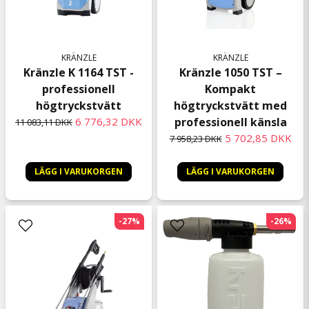
KRÄNZLE
KRÄNZLE
Kränzle K 1164 TST -
Kränzle 1050 TST –
professionell
Kompakt
högtryckstvätt
högtryckstvätt med
6 776,32 DKK
professionell känsla
11 083,11 DKK
5 702,85 DKK
7 958,23 DKK
LÄGG I VARUKORGEN
LÄGG I VARUKORGEN
-27%
-26%