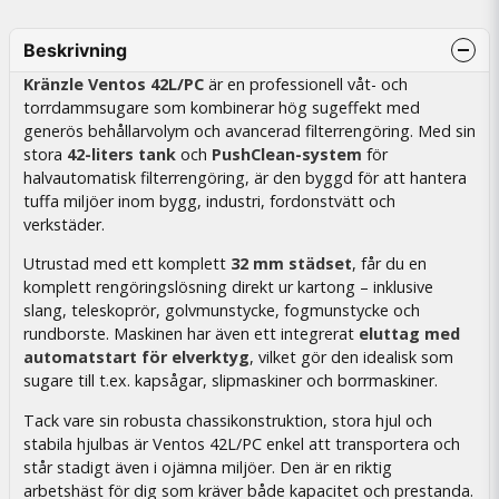
Beskrivning
Kränzle Ventos 42L/PC
är en professionell våt- och
torrdammsugare som kombinerar hög sugeffekt med
generös behållarvolym och avancerad filterrengöring. Med sin
stora
42-liters tank
och
PushClean-system
för
halvautomatisk filterrengöring, är den byggd för att hantera
tuffa miljöer inom bygg, industri, fordonstvätt och
verkstäder.
Utrustad med ett komplett
32 mm städset
, får du en
komplett rengöringslösning direkt ur kartong – inklusive
slang, teleskoprör, golvmunstycke, fogmunstycke och
rundborste. Maskinen har även ett integrerat
eluttag med
automatstart för elverktyg
, vilket gör den idealisk som
sugare till t.ex. kapsågar, slipmaskiner och borrmaskiner.
Tack vare sin robusta chassikonstruktion, stora hjul och
stabila hjulbas är Ventos 42L/PC enkel att transportera och
står stadigt även i ojämna miljöer. Den är en riktig
arbetshäst för dig som kräver både kapacitet och prestanda.