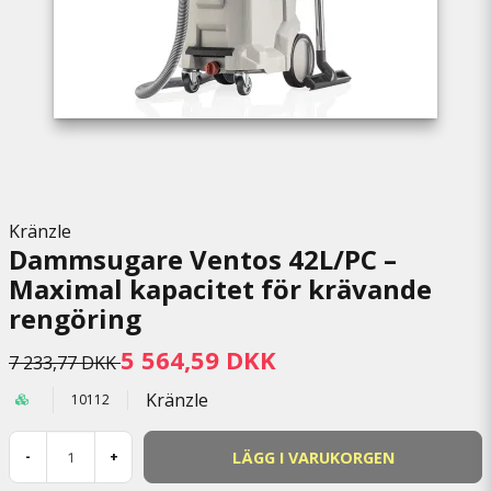
Kränzle
Dammsugare Ventos 42L/PC –
Maximal kapacitet för krävande
rengöring
5 564,59 DKK
7 233,77 DKK
Kränzle
10112
LÄGG I VARUKORGEN
-
+