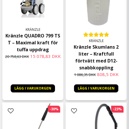
KRÄNZLE
Kränzle QUADRO 799 TS
KRÄNZLE
T – Maximal kraft för
Kränzle Skumlans 2
tuffa uppdrag
liter – Kraftfull
15 078,83 DKK
20 758,63 DKK
förtvätt med D12-
snabbkoppling
808,5 DKK
1 086,35 DKK
LÄGG I VARUKORGEN
LÄGG I VARUKORGEN
-30%
-23%