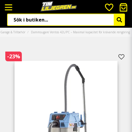
Garage & Tillbehör
Dammsugare Ventos 42L/PC – Maximal kapacitet för krävande rengöring
-
23
%