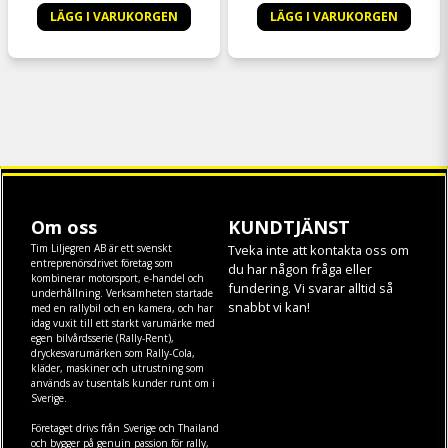
LÄGG I VARUKORGEN
LÄGG I VARUKORGEN
Om oss
KUNDTJÄNST
Tim Liljegren AB är ett svenskt
Tveka inte att kontakta oss om
entreprenörsdrivet företag som
du har någon fråga eller
kombinerar motorsport, e-handel och
fundering. Vi svarar alltid så
underhållning. Verksamheten startade
snabbt vi kan!
med en rallybil och en kamera, och har
idag vuxit till ett starkt varumärke med
egen
bilvårdsserie (Rally-Rent)
,
dryckesvarumärken som
Rally-Cola
,
kläder
,
maskiner
och
utrustning
som
används av tusentals kunder runt om i
Sverige.
Företaget drivs från Sverige och Thailand
och bygger på genuin passion för rally,