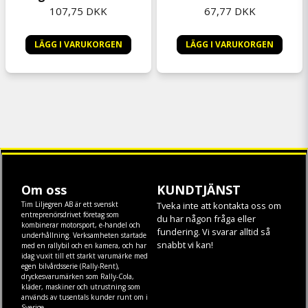
107,75 DKK
67,77 DKK
LÄGG I VARUKORGEN
LÄGG I VARUKORGEN
Om oss
KUNDTJÄNST
Tim Liljegren AB är ett svenskt
Tveka inte att kontakta oss om
entreprenörsdrivet företag som
du har någon fråga eller
kombinerar motorsport, e-handel och
fundering. Vi svarar alltid så
underhållning. Verksamheten startade
snabbt vi kan!
med en rallybil och en kamera, och har
idag vuxit till ett starkt varumärke med
egen
bilvårdsserie (Rally-Rent)
,
dryckesvarumärken som
Rally-Cola
,
kläder
,
maskiner
och
utrustning
som
används av tusentals kunder runt om i
Sverige.