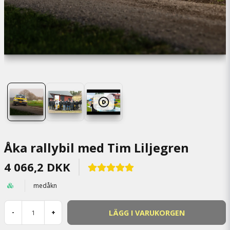
Åka rallybil med Tim Liljegren
4 066,2 DKK
medåkn
LÄGG I VARUKORGEN
-
+