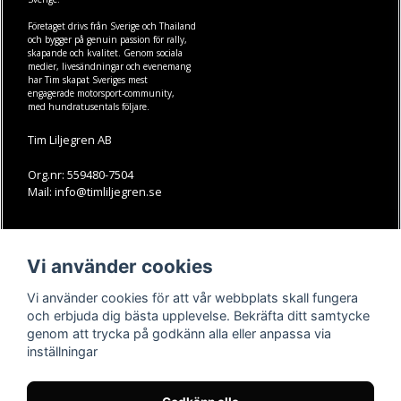
Företaget drivs från Sverige och Thailand
och bygger på genuin passion för rally,
skapande och kvalitet. Genom sociala
medier, livesändningar och evenemang
har Tim skapat Sveriges mest
engagerade motorsport-community,
med hundratusentals följare.
Tim Liljegren AB
Org.nr: 559480-7504
Mail: info@timliljegren.se
LÄS MER
FÖLJ OSS
Vi använder cookies
Facebook
Köpvillkor
Kontakt
Instagram
Vi använder cookies för att vår webbplats skall fungera
Youtube-videos
Youtube
och erbjuda dig bästa upplevelse. Bekräfta ditt samtycke
genom att trycka på godkänn alla eller anpassa via
TikTok
inställningar