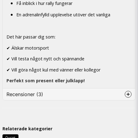
Få inblick i hur rally fungerar
En adrenalinfylld upplevelse utöver det vanliga
Det här passar dig som:
✔ Älskar motorsport
✔ Vill testa något nytt och spännande
✔ Vill göra något kul med vänner eller kollegor
Perfekt som present eller julklapp!
Recensioner (3)
Per
for 8 måneder siden
En mycket väl värd upplevelse tack tim för en
Relaterade kategorier
härlig tur i gula faran
Övrigt