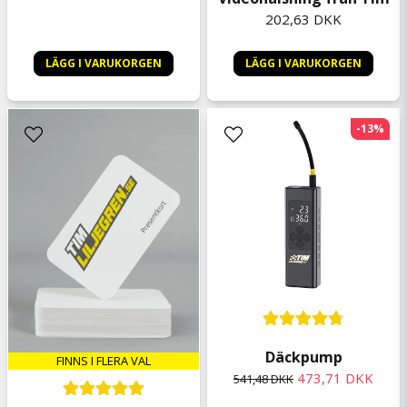
202,63 DKK
LÄGG I VARUKORGEN
LÄGG I VARUKORGEN
-13%
Däckpump
FINNS I FLERA VAL
473,71 DKK
541,48 DKK