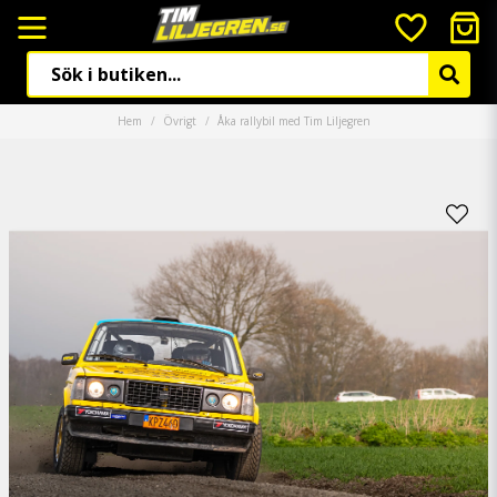
Hem
Övrigt
Åka rallybil med Tim Liljegren