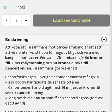
11012
LÄGG I VARUKORGEN
-
+
Beskrivning
Att köpa ett Tillsammans mot cancer-armband är ett sätt
att visa omtanke, stå upp för något viktigt och vara med i
kampen mot cancer. För varje sålt armband går
50 kronor
till Tims rallysatsning
och
50 kronor direkt till
Cancerfonden
. Tillsammans gör vi skillnad.
Cancerforskningen i Sverige har räddat enormt många liv.
–
235 000 liv
har räddats de senaste 50 åren
– Cancerfonden har bidragit med
16 miljarder kronor
till
svensk cancerforskning
– Idag överlever
7 av 10
som får en cancerdiagnos (förr var
det 3 av 10)