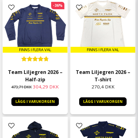
-36%
Leif
for 1 måned siden
Trevligt att synliggöra att man bidragit till
Cancerfonden.
FINNS I FLERA VAL
FINNS I FLERA VAL
Team Liljegren 2026 –
Team Liljegren 2026 –
Half-zip
T-shirt
304,29 DKK
270,4 DKK
473,71 DKK
LÄGG I VARUKORGEN
LÄGG I VARUKORGEN