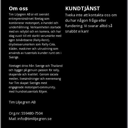
Om oss
KUNDTJÄNST
Tim Liljegren AB är ett svenskt
Tveka inte att kontakta oss om
entreprenörsdrivet företag som
du har någon fråga eller
kombinerar motorsport, e-handel och
fundering. Vi svarar alltid så
underhållning. Verksamheten startade
snabbt vi kan!
med en rallybil och en kamera, och har
idag vuxit till ett starkt varumärke med
egen
bilvårdsserie (Rally-Rent)
,
dryckesvarumärken som
Rally-Cola
,
kläder
,
maskiner
och
utrustning
som
används av tusentals kunder runt om i
Sverige.
Företaget drivs från Sverige och Thailand
och bygger på genuin passion för rally,
skapande och kvalitet. Genom sociala
medier, livesändningar och evenemang
har Tim skapat Sveriges mest
engagerade motorsport-community,
med hundratusentals följare.
Tim Liljegren AB
Org.nr: 559480-7504
Mail: info@timliljegren.se