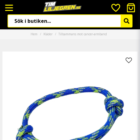
Hem
Kläder
Tillsammans mot cancer-armband