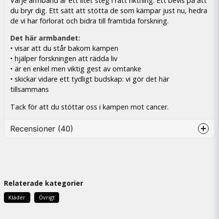
Varje armband är ett litet steg i rätt riktning. Ett bevis på att
du bryr dig. Ett sätt att stötta de som kämpar just nu, hedra
de vi har förlorat och bidra till framtida forskning.
Det här armbandet:
• visar att du står bakom kampen
• hjälper forskningen att rädda liv
• är en enkel men viktig gest av omtanke
• skickar vidare ett tydligt budskap: vi gör det här
tillsammans
Tack för att du stöttar oss i kampen mot cancer.
Recensioner (40)
Johan
for 5 timer siden
Relaterade kategorier
Anonym
for 1 dag siden
Kläder
Övrigt
Fint förutom att det var svårt att fatta hur man
skulle spänna in den