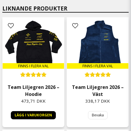
LIKNANDE PRODUKTER
magnus
for 2 dage siden
har cancer själv
Sandra
for 2 dage siden
Tommy
for 4 dage siden
Toppenbra🤘
FINNS I FLERA VAL
FINNS I FLERA VAL
Anonym
for 2 uger siden
Team Liljegren 2026 –
Team Liljegren 2026 –
Anonym
Hoodie
Väst
for 2 uger siden
473,71 DKK
338,17 DKK
Per Christer Lage
for 3 uger siden
LÄGG I VARUKORGEN
Bevaka
Per Thomas
for 1 måned siden