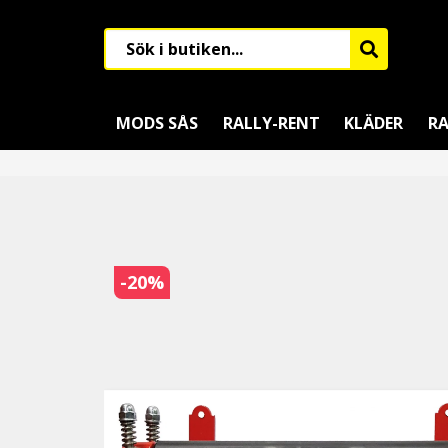
MODS SÅS
RALLY-RENT
KLÄDER
RA
-
20
%