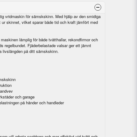
ftig vridmaskin för sämskskinn. Med hjälp av den smidiga
 ur skinnet, vilket sparar både tid och kraft jämfört med
 maskinen lämplig för både tvätthallar, rekondfirmor och
 regelbundet. Fjäderbelastade valsar ger ett jämnt
nga livslängden på ditt sämskskinn.
ämskskinn
ruktion
handvev
verkstäder och garage
elastningen på händer och handleder
 som vill arbeta snabbare och mer effektivt vid tvätt och