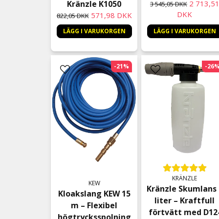
Kränzle K1050
2 713,5
3 545,05 DKK
DKK
571,98 DKK
822,05 DKK
LÄGG I VARUKORGEN
LÄGG I VARUKORGEN
-21%
-26
KRÄNZLE
KEW
Kränzle Skumlans 
Kloakslang KEW 15
liter – Kraftfull
m – Flexibel
förtvätt med D12
högtrycksspolning