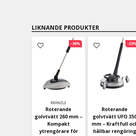
LIKNANDE PRODUKTER
-30%
-23
KRÄNZLE
Roterande
Roterande
golvtvätt 260 mm –
golvtvätt UFO 35
Kompakt
mm – Kraftfull oc
ytrengörare för
hållbar rengörin