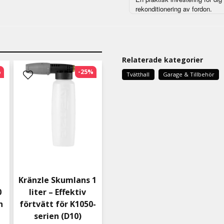
rekonditionering av fordon.
Relaterade kategorier
%
-25%
Tvätthall
Garage & Tillbehör
Kränzle Skumlans 1
0
liter – Effektiv
h
förtvätt för K1050-
g
serien (D10)