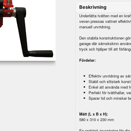
Beskrivning
Underlätta tvätten med en kra
veven pressas vattnet effektivt
manuell urvridning.
Den stabila konstruktionen gör
garage där sämskskinn används
tryck och hjälper till att förlä
Fördelar:
Effektiv urvridning av s
Stabil och slitstark konst
Enkel att använda med 
Perfekt för tvätthallar, 
Sparar tid och minskar b
Mått (L x B x H):
580 x 310 x 230 mm
En praktisk investering för dig