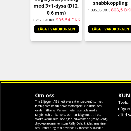
snabbkoppling
med 3+1-dysa (D12,
808,5 DK
1 086,35 DKK
0,6 mm)
995,54 DKK
1 252,39 DKK
LÄGG I VARUKORGEN
LÄGG I VARUKORGEN
Om oss
KUN
Tim Liljegren AB är ett svenskt entreprenörsdrivet
Tveka 
företag som kombinerar motorsport, e-handel och
någon f
underhållning. Verksamheten startade med en
alltid 
rallybil och en kamera, och har idag vuxit till ett
starkt varumärke med egen
bilvårdsserie (Rally-Rent)
,
dryckesvarumärken som
Rally-Cola
,
kläder
,
maskiner
och
utrustning
som används av tusentals kunder