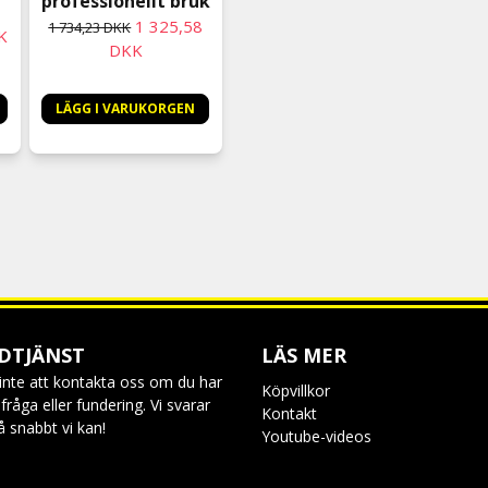
professionellt bruk
1 325,58
1 734,23 DKK
K
DKK
LÄGG I VARUKORGEN
DTJÄNST
LÄS MER
inte att kontakta oss om du har
Köpvillkor
råga eller fundering. Vi svarar
Kontakt
så snabbt vi kan!
Youtube-videos