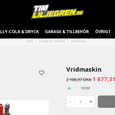
LLY-COLA & DRYCK
GARAGE & TILLBEHÖR
ÖVRIGT
Hem
Garage & Tillbehör
Vridmaskin
Vridmaskin
1 677,3
2 106,97 DKK
10103
-
+