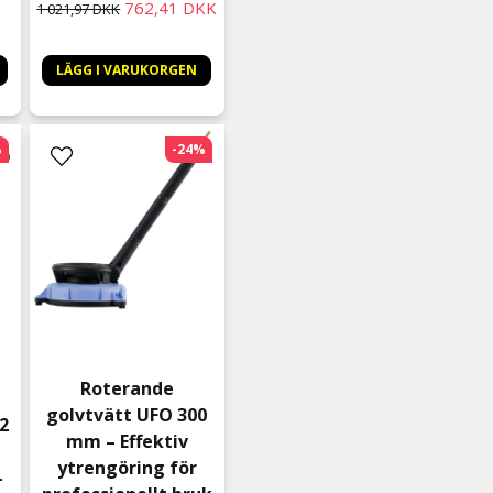
1
762,41 DKK
1 021,97 DKK
LÄGG I VARUKORGEN
%
-24%
Roterande
golvtvätt UFO 300
2
mm – Effektiv
ytrengöring för
-