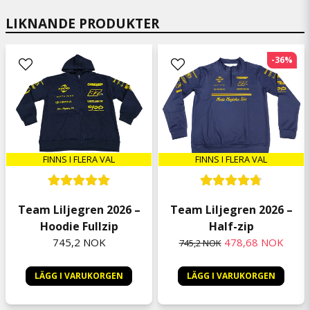
LIKNANDE PRODUKTER
Mikael
2 uker siden
-36%
Anonym
6 måneder siden
Jörgen
7 måneder siden
Den är bra.Har hört på den i bilen många
gånger om igen
FINNS I FLERA VAL
FINNS I FLERA VAL
Gabriel
7 måneder siden
Team Liljegren 2026 –
Team Liljegren 2026 –
Monika
Hoodie Fullzip
Half-zip
8 måneder siden
745,2 NOK
478,68 NOK
745,2 NOK
Snabb leverans och toppen bra paketerat
Ann-Sofie
LÄGG I VARUKORGEN
LÄGG I VARUKORGEN
9 måneder siden
Älskar din musik