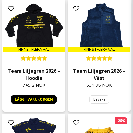
Sebastian
9 måneder siden
Gitte
9 måneder siden
Du sjunger som en kung👍🏻👍🏻
FINNS I FLERA VAL
FINNS I FLERA VAL
Team Liljegren 2026 –
Team Liljegren 2026 –
Hoodie
Väst
745,2 NOK
531,98 NOK
LÄGG I VARUKORGEN
Bevaka
-25%