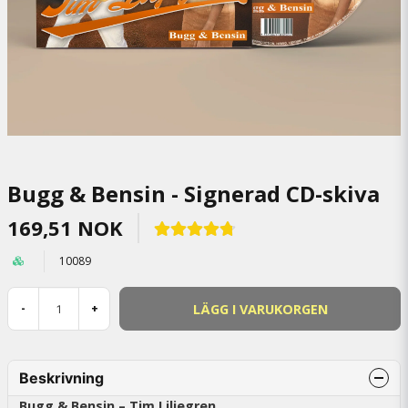
Bugg & Bensin - Signerad CD-skiva
169,51 NOK
10089
LÄGG I VARUKORGEN
-
+
Beskrivning
Bugg & Bensin – Tim Liljegren