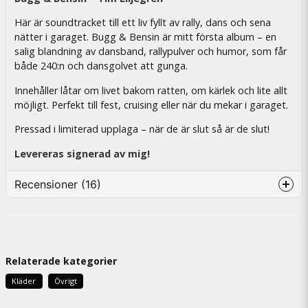
Här är soundtracket till ett liv fyllt av rally, dans och sena
nätter i garaget. Bugg & Bensin är mitt första album – en
salig blandning av dansband, rallypulver och humor, som får
både 240:n och dansgolvet att gunga.
Innehåller låtar om livet bakom ratten, om kärlek och lite allt
möjligt. Perfekt till fest, cruising eller när du mekar i garaget.
Pressad i limiterad upplaga – när de är slut så är de slut!
Levereras signerad av mig!
Recensioner (16)
Annika
5 dager siden
Kanon cd
Relaterade kategorier
Roger
Kläder
Övrigt
6 dager siden
Bra musik😍