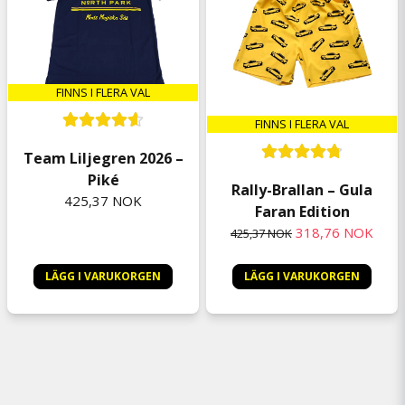
FINNS I FLERA VAL
FINNS I FLERA VAL
Team Liljegren 2026 –
Piké
Rally-Brallan – Gula
425,37 NOK
Faran Edition
318,76 NOK
425,37 NOK
LÄGG I VARUKORGEN
LÄGG I VARUKORGEN