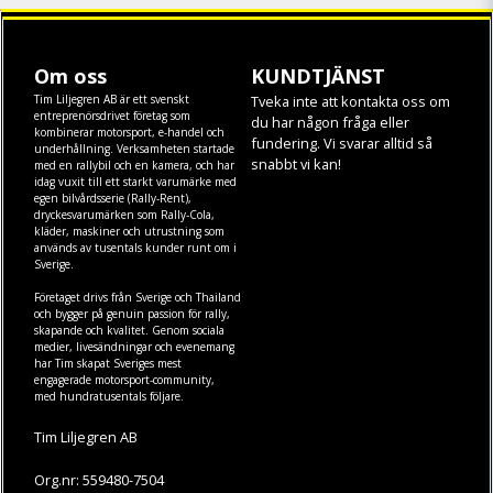
Om oss
KUNDTJÄNST
Tim Liljegren AB är ett svenskt
Tveka inte att kontakta oss om
entreprenörsdrivet företag som
du har någon fråga eller
kombinerar motorsport, e-handel och
fundering. Vi svarar alltid så
underhållning. Verksamheten startade
snabbt vi kan!
med en rallybil och en kamera, och har
idag vuxit till ett starkt varumärke med
egen
bilvårdsserie (Rally-Rent)
,
dryckesvarumärken som
Rally-Cola
,
kläder
,
maskiner
och
utrustning
som
används av tusentals kunder runt om i
Sverige.
Företaget drivs från Sverige och Thailand
och bygger på genuin passion för rally,
skapande och kvalitet. Genom sociala
medier, livesändningar och evenemang
har Tim skapat Sveriges mest
engagerade motorsport-community,
med hundratusentals följare.
Tim Liljegren AB
Org.nr: 559480-7504