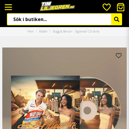
Hem
Kläder
Bugg & Bensin - Signerad CD-skiva