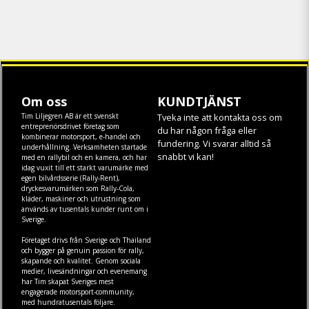
Om oss
KUNDTJÄNST
Tim Liljegren AB är ett svenskt
Tveka inte att kontakta oss om
entreprenörsdrivet företag som
du har någon fråga eller
kombinerar motorsport, e-handel och
fundering. Vi svarar alltid så
underhållning. Verksamheten startade
snabbt vi kan!
med en rallybil och en kamera, och har
idag vuxit till ett starkt varumärke med
egen
bilvårdsserie (Rally-Rent)
,
dryckesvarumärken som
Rally-Cola
,
kläder
,
maskiner
och
utrustning
som
används av tusentals kunder runt om i
Sverige.
Företaget drivs från Sverige och Thailand
och bygger på genuin passion för rally,
skapande och kvalitet. Genom sociala
medier, livesändningar och evenemang
har Tim skapat Sveriges mest
engagerade motorsport-community,
med hundratusentals följare.