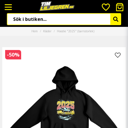
Hem
Kläder
Hoodie "2025" (barnstorlek)
-
50
%