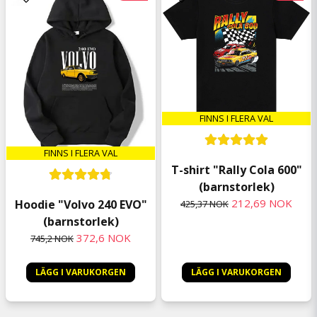
FINNS I FLERA VAL
FINNS I FLERA VAL
T-shirt "Rally Cola 600"
(barnstorlek)
212,69 NOK
Hoodie "Volvo 240 EVO"
425,37 NOK
(barnstorlek)
372,6 NOK
745,2 NOK
LÄGG I VARUKORGEN
LÄGG I VARUKORGEN