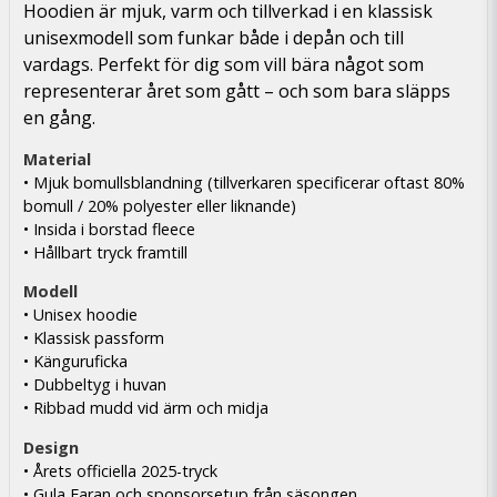
Hoodien är mjuk, varm och tillverkad i en klassisk
unisexmodell som funkar både i depån och till
vardags. Perfekt för dig som vill bära något som
representerar året som gått – och som bara släpps
en gång.
Material
• Mjuk bomullsblandning (tillverkaren specificerar oftast 80%
bomull / 20% polyester eller liknande)
• Insida i borstad fleece
• Hållbart tryck framtill
Modell
• Unisex hoodie
• Klassisk passform
• Känguruficka
• Dubbeltyg i huvan
• Ribbad mudd vid ärm och midja
Design
• Årets officiella 2025-tryck
• Gula Faran och sponsorsetup från säsongen