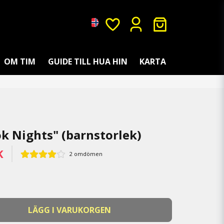
OM TIM
GUIDE TILL HUA HIN
KARTA
k Nights" (barnstorlek)
K
2 omdömen
LÄGG I VARUKORGEN