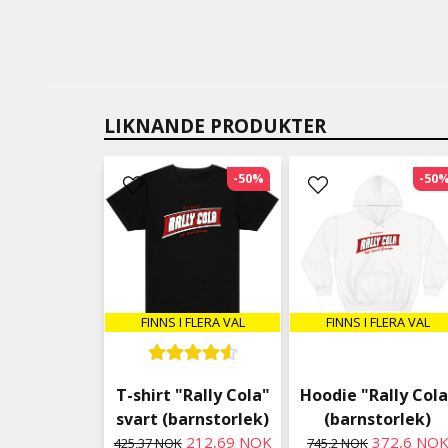
LIKNANDE PRODUKTER
-50%
-50
FINNS I FLERA VAL
FINNS I FLERA VAL
T-shirt "Rally Cola"
Hoodie "Rally Cola
svart (barnstorlek)
(barnstorlek)
212,69 NOK
372,6 NO
425,37 NOK
745,2 NOK