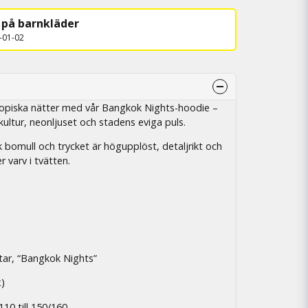
 på barnkläder
1-01-02
tropiska nätter med vår Bangkok Nights-hoodie –
ilkultur, neonljuset och stadens eviga puls.
k bomull och trycket är högupplöst, detaljrikt och
er varv i tvätten.
ltar, “Bangkok Nights”
x)
/110 till 150/160