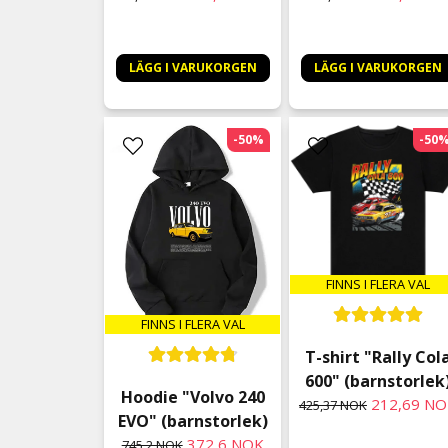
LÄGG I VARUKORGEN
LÄGG I VARUKORGEN
-50%
-50
FINNS I FLERA VAL
FINNS I FLERA VAL
T-shirt "Rally Col
600" (barnstorlek
Hoodie "Volvo 240
212,69 N
425,37 NOK
EVO" (barnstorlek)
372,6 NOK
745,2 NOK