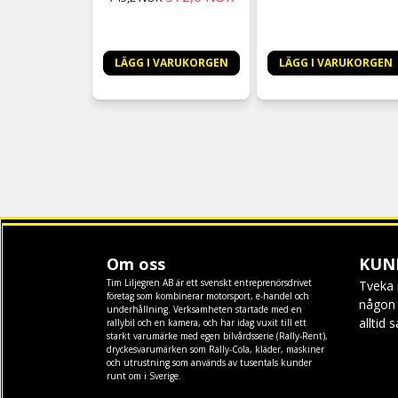
LÄGG I VARUKORGEN
LÄGG I VARUKORGEN
Om oss
KUN
Tim Liljegren AB är ett svenskt entreprenörsdrivet
Tveka 
företag som kombinerar motorsport, e-handel och
någon f
underhållning. Verksamheten startade med en
alltid 
rallybil och en kamera, och har idag vuxit till ett
starkt varumärke med egen
bilvårdsserie (Rally-Rent)
,
dryckesvarumärken som
Rally-Cola
,
kläder
,
maskiner
och
utrustning
som används av tusentals kunder
runt om i Sverige.