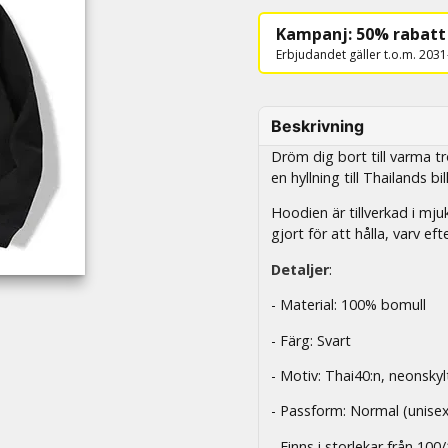
Kampanj: 50% rabatt
Erbjudandet gäller t.o.m. 203
Beskrivning
Dröm dig bort till varma 
en hyllning till Thailands b
Hoodien är tillverkad i mju
gjort för att hålla, varv eft
Detaljer
:
- Material: 100% bomull
- Färg: Svart
- Motiv: Thai40:n, neonsky
- Passform: Normal (unise
- Finns i storlekar från 100