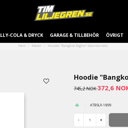
LLY-COLA & DRYCK
GARAGE & TILLBEHÖR
ÖVRIGT
Hem
Kläder
Hoodie "Bangkok Nights" (barnstorlek)
Hoodie "Bangko
372,6 NO
745,2 NOK
ATBSLX-1899
-
+