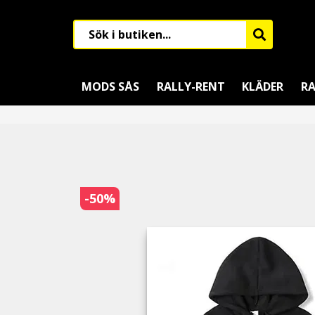
MODS SÅS
RALLY-RENT
KLÄDER
RA
-
50
%