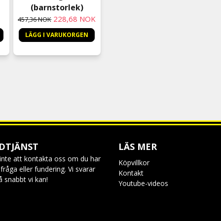
(barnstorlek)
228,68 NOK
457,36 NOK
LÄGG I VARUKORGEN
DTJÄNST
LÄS MER
inte att kontakta oss om du har
Köpvillkor
råga eller fundering. Vi svarar
Kontakt
så snabbt vi kan!
Youtube-videos