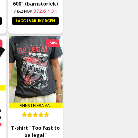
600" (barnstorlek)
372,6 NOK
745,2 NOK
LÄGG I VARUKORGEN
%
-50%
FINNS I FLERA VAL
a
)
OK
T-shirt "Too fast to
be legal"