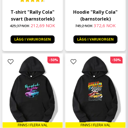
T-shirt "Rally Cola"
Hoodie "Rally Cola"
svart (barnstorlek)
(barnstorlek)
212,69 NOK
372,6 NOK
425,37 NOK
745,2 NOK
LÄGG I VARUKORGEN
LÄGG I VARUKORGEN
-50%
-50%
FINNS I FLERA VAL
FINNS I FLERA VAL