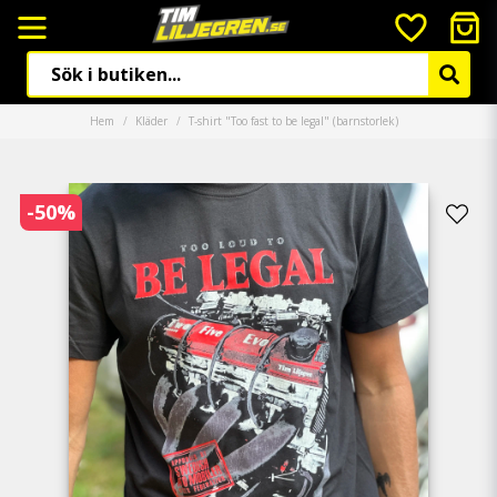
Hem
Kläder
T-shirt "Too fast to be legal" (barnstorlek)
-
50
%