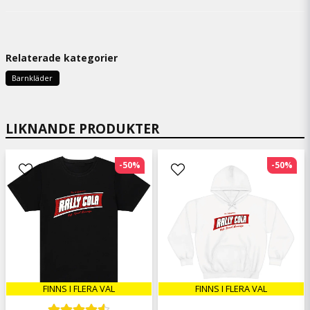
Gitte
9 måneder siden
Fin
Relaterade kategorier
Arild
Barnkläder
11 måneder siden
LIKNANDE PRODUKTER
-50%
-50%
FINNS I FLERA VAL
FINNS I FLERA VAL