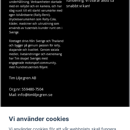
fundering. Vi svarar alltid så
underhållning. Verksamheten startade
snabbt vi kan!
med en rallybil och en kamera, och har
idag vuxit till ett starkt varumärke med
egen
bilvårdsserie (Rally-Rent)
,
dryckesvarumärken som
Rally-Cola
,
kläder
,
maskiner
och
utrustning
som
används av tusentals kunder runt om i
Sverige.
Företaget drivs från Sverige och Thailand
och bygger på genuin passion för rally,
skapande och kvalitet. Genom sociala
medier, livesändningar och evenemang
har Tim skapat Sveriges mest
engagerade motorsport-community,
med hundratusentals följare.
Tim Liljegren AB
Org.nr: 559480-7504
Mail: info@timliljegren.se
LÄS MER
FÖLJ OSS
Vi använder cookies
Facebook
Köpvillkor
Kontakt
Instagram
Vi använder cookies för att vår webbplats skall fungera