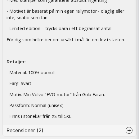
- Med stämpel som garanterar absolut ingenting
- Motivet är baserat på min egen rallymotor - olaglig eller
inte, snabb som fan
- Limited edition – trycks bara i ett begränsat antal
För dig som hellre ber om ursäkt i mål än om lov i starten.
Detaljer:
- Material: 100% bomull
- Färg: Svart
- Motiv: Min Volvo "EVO-motor" från Gula Faran.
- Passform: Normal (unisex)
- Finns i storlekar från XS till 5XL
Recensioner (2)