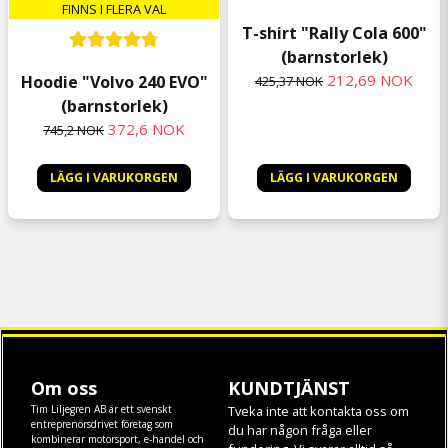
FINNS I FLERA VAL
T-shirt "Rally Cola 600"
(barnstorlek)
212,69 NOK
Hoodie "Volvo 240 EVO"
425,37 NOK
(barnstorlek)
372,6 NOK
745,2 NOK
LÄGG I VARUKORGEN
LÄGG I VARUKORGEN
Om oss
KUNDTJÄNST
Tim Liljegren AB är ett svenskt
Tveka inte att kontakta oss om
entreprenörsdrivet företag som
du har någon fråga eller
kombinerar motorsport, e-handel och