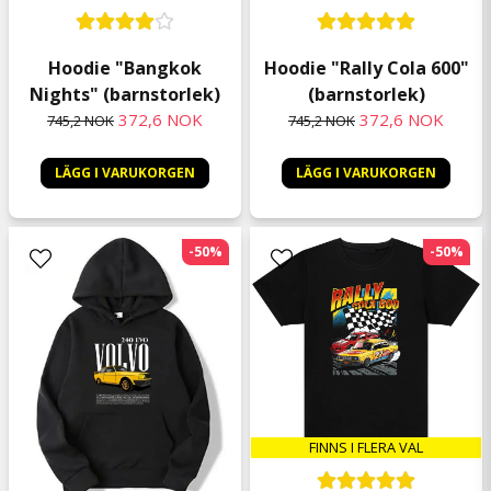
Hoodie "Rally Cola 600"
Hoodie "Bangkok
(barnstorlek)
Nights" (barnstorlek)
372,6 NOK
372,6 NOK
745,2 NOK
745,2 NOK
LÄGG I VARUKORGEN
LÄGG I VARUKORGEN
-50%
-50%
FINNS I FLERA VAL