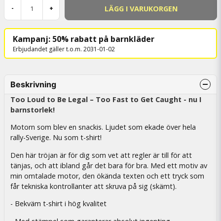
LÄGG I VARUKORGEN
-
+
Kampanj: 50% rabatt på barnkläder
Erbjudandet gäller t.o.m. 2031-01-02
Beskrivning
Too Loud to Be Legal – Too Fast to Get Caught - nu I
barnstorlek!
Motorn som blev en snackis. Ljudet som ekade över hela
rally-Sverige. Nu som t-shirt!
Den här tröjan är för dig som vet att regler är till för att
tänjas, och att ibland går det bara för bra. Med ett motiv av
min omtalade motor, den ökända texten och ett tryck som
får tekniska kontrollanter att skruva på sig (skämt).
- Bekväm t-shirt i hög kvalitet