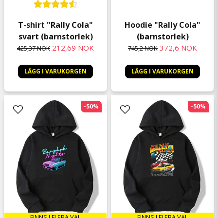
T-shirt "Rally Cola"
Hoodie "Rally Cola"
svart (barnstorlek)
(barnstorlek)
212,69 NOK
372,6 NOK
425,37 NOK
745,2 NOK
LÄGG I VARUKORGEN
LÄGG I VARUKORGEN
-50%
-50%
FINNS I FLERA VAL
FINNS I FLERA VAL