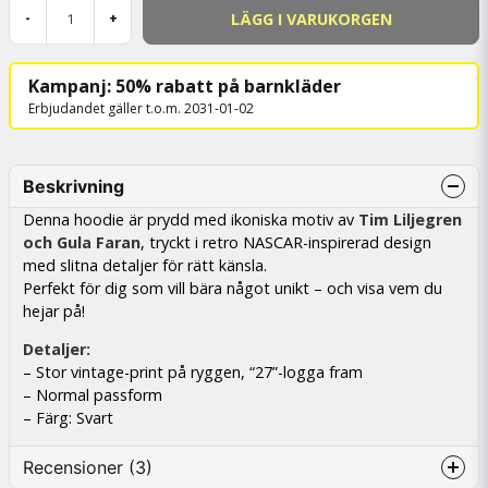
LÄGG I VARUKORGEN
-
+
Kampanj: 50% rabatt på barnkläder
Erbjudandet gäller t.o.m. 2031-01-02
Beskrivning
Denna hoodie är prydd med ikoniska motiv av
Tim Liljegren
och Gula Faran
, tryckt i retro NASCAR-inspirerad design
med slitna detaljer för rätt känsla.
Perfekt för dig som vill bära något unikt – och visa vem du
hejar på!
Detaljer:
– Stor vintage-print på ryggen, “27”-logga fram
– Normal passform
– Färg: Svart
Recensioner (3)