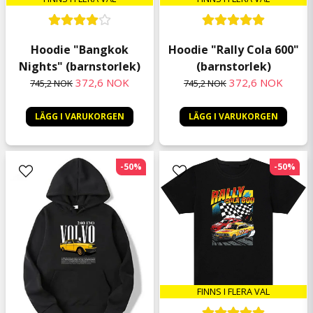
Hoodie "Rally Cola 600"
Hoodie "Bangkok
(barnstorlek)
Nights" (barnstorlek)
372,6 NOK
372,6 NOK
745,2 NOK
745,2 NOK
LÄGG I VARUKORGEN
LÄGG I VARUKORGEN
-50%
-50%
FINNS I FLERA VAL