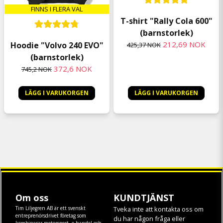
FINNS I FLERA VAL
T-shirt "Rally Cola 600"
(barnstorlek)
212,69 NOK
Hoodie "Volvo 240 EVO"
425,37 NOK
(barnstorlek)
372,6 NOK
745,2 NOK
LÄGG I VARUKORGEN
LÄGG I VARUKORGEN
Om oss
KUNDTJÄNST
Tim Liljegren AB är ett svenskt
Tveka inte att kontakta oss om
entreprenörsdrivet företag som
du har någon fråga eller
kombinerar motorsport, e-handel och