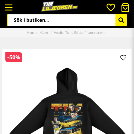
Hem
Kläder
Hoodie "Retro Edition" (barnstorlek)
-
50
%