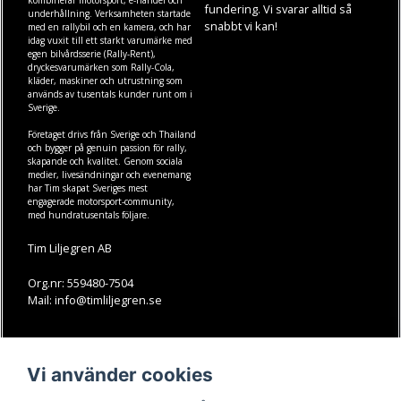
fundering. Vi svarar alltid så
underhållning. Verksamheten startade
snabbt vi kan!
med en rallybil och en kamera, och har
idag vuxit till ett starkt varumärke med
egen
bilvårdsserie (Rally-Rent)
,
dryckesvarumärken som
Rally-Cola
,
kläder
,
maskiner
och
utrustning
som
används av tusentals kunder runt om i
Sverige.
Företaget drivs från Sverige och Thailand
och bygger på genuin passion för rally,
skapande och kvalitet. Genom sociala
medier, livesändningar och evenemang
har Tim skapat Sveriges mest
engagerade motorsport-community,
med hundratusentals följare.
Tim Liljegren AB
Org.nr: 559480-7504
Mail: info@timliljegren.se
LÄS MER
FÖLJ OSS
Vi använder cookies
Facebook
Köpvillkor
Kontakt