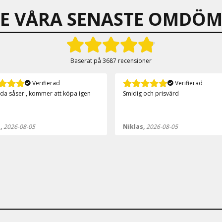
SE VÅRA SENASTE OMDÖM
Baserat på
3687 recensioner
Verifierad
Verifierad
 och prisvärd
Över förväntan🤩
s,
2026-08-05
Anonym,
2026-08-05