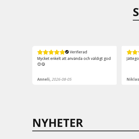
Verifierad
 väldigt god
Jättegoda såser , kommer att köpa igen
Smidig
Niklas,
2026-08-05
Nikla
NYHETER