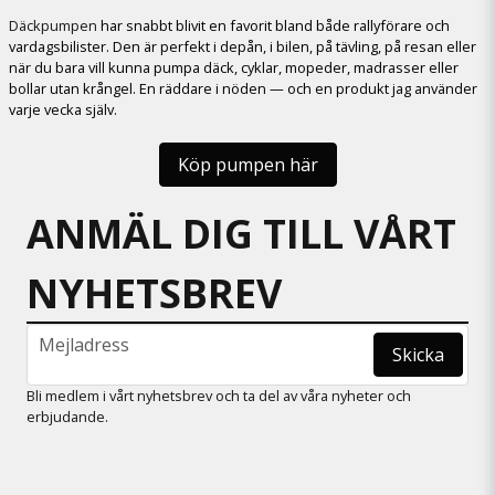
Däckpumpen
har snabbt blivit en favorit bland både rallyförare och
vardagsbilister. Den är perfekt i depån, i bilen, på tävling, på resan eller
när du bara vill kunna pumpa däck, cyklar, mopeder, madrasser eller
bollar utan krångel. En räddare i nöden — och en produkt jag använder
varje vecka själv.
Köp pumpen här
ANMÄL DIG TILL VÅRT
NYHETSBREV
email
Mejladress
Skicka
Bli medlem i vårt nyhetsbrev och ta del av våra nyheter och
erbjudande.