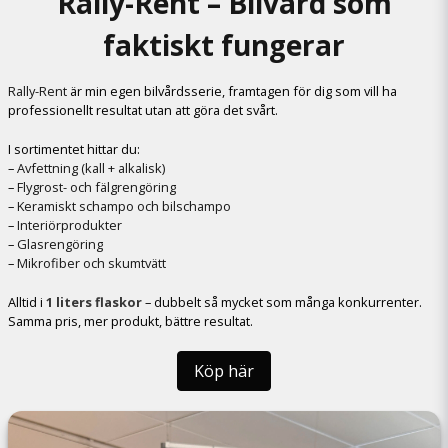
Rally-Rent – Bilvård som
faktiskt fungerar
Rally-Rent
är min egen bilvårdsserie, framtagen för dig som vill ha
professionellt resultat utan att göra det svårt.
I sortimentet hittar du:
–
Avfettning (kall + alkalisk)
–
Flygrost- och fälgrengöring
–
Keramiskt schampo och bilschampo
–
Interiörprodukter
–
Glasrengöring
–
Mikrofiber och skumtvätt
Alltid i
1 liters flaskor
– dubbelt så mycket som många konkurrenter.
Samma pris, mer produkt, bättre resultat.
Köp här