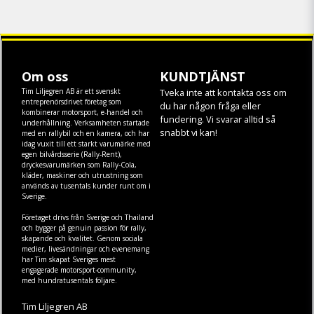
Om oss
KUNDTJÄNST
Tim Liljegren AB är ett svenskt
Tveka inte att kontakta oss om
entreprenörsdrivet företag som
du har någon fråga eller
kombinerar motorsport, e-handel och
fundering. Vi svarar alltid så
underhållning. Verksamheten startade
snabbt vi kan!
med en rallybil och en kamera, och har
idag vuxit till ett starkt varumärke med
egen
bilvårdsserie (Rally-Rent)
,
dryckesvarumärken som
Rally-Cola
,
kläder
,
maskiner
och
utrustning
som
används av tusentals kunder runt om i
Sverige.
Företaget drivs från Sverige och Thailand
och bygger på genuin passion för rally,
skapande och kvalitet. Genom sociala
medier, livesändningar och evenemang
har Tim skapat Sveriges mest
engagerade motorsport-community,
med hundratusentals följare.
Tim Liljegren AB