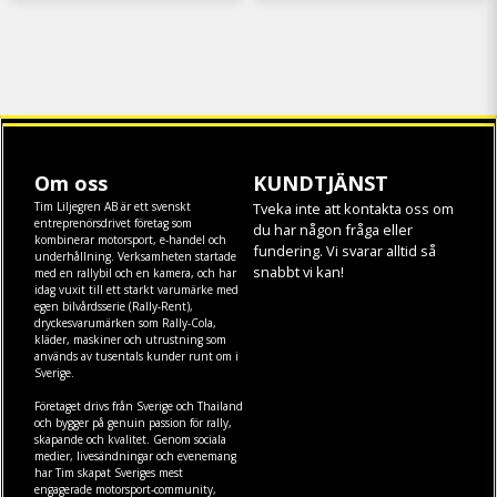
Om oss
KUNDTJÄNST
Tim Liljegren AB är ett svenskt
Tveka inte att kontakta oss om
entreprenörsdrivet företag som
du har någon fråga eller
kombinerar motorsport, e-handel och
fundering. Vi svarar alltid så
underhållning. Verksamheten startade
snabbt vi kan!
med en rallybil och en kamera, och har
idag vuxit till ett starkt varumärke med
egen
bilvårdsserie (Rally-Rent)
,
dryckesvarumärken som
Rally-Cola
,
kläder
,
maskiner
och
utrustning
som
används av tusentals kunder runt om i
Sverige.
Företaget drivs från Sverige och Thailand
och bygger på genuin passion för rally,
skapande och kvalitet. Genom sociala
medier, livesändningar och evenemang
har Tim skapat Sveriges mest
engagerade motorsport-community,