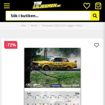
Hem
Kläder
Almanacka 2026 (Tim Liljegren Rally)
-
72
%