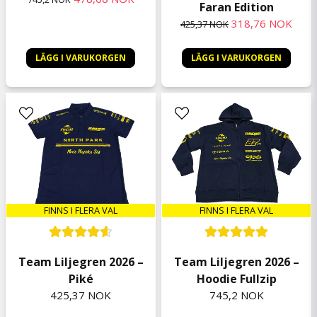
Faran Edition
318,76 NOK
425,37 NOK
Anders Ola
7 måneder siden
En fin Almanacka om man är Rallyintreserad
LÄGG I VARUKORGEN
LÄGG I VARUKORGEN
Dennis
7 måneder siden
Mycket bra och lätt att förstå
FINNS I FLERA VAL
FINNS I FLERA VAL
Team Liljegren 2026 –
Team Liljegren 2026 –
Piké
Hoodie Fullzip
425,37 NOK
745,2 NOK