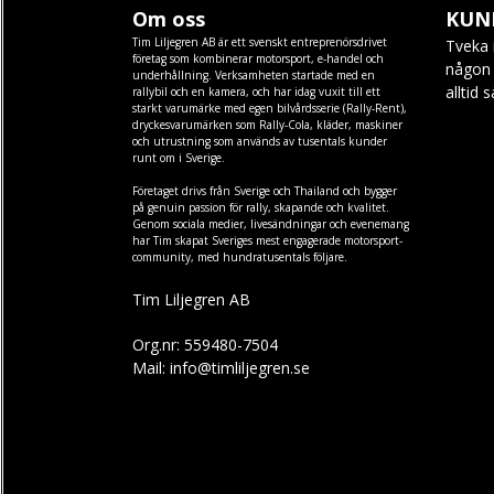
Om oss
KUN
Tim Liljegren AB är ett svenskt entreprenörsdrivet
Tveka 
företag som kombinerar motorsport, e-handel och
någon f
underhållning. Verksamheten startade med en
alltid 
rallybil och en kamera, och har idag vuxit till ett
starkt varumärke med egen
bilvårdsserie (Rally-Rent)
,
dryckesvarumärken som
Rally-Cola
,
kläder
,
maskiner
och
utrustning
som används av tusentals kunder
runt om i Sverige.
Företaget drivs från Sverige och Thailand och bygger
på genuin passion för rally, skapande och kvalitet.
Genom sociala medier, livesändningar och evenemang
har Tim skapat Sveriges mest engagerade motorsport-
community, med hundratusentals följare.
Tim Liljegren AB
Org.nr: 559480-7504
Mail: info@timliljegren.se