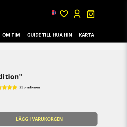
OM TIM
GUIDE TILL HUA HIN
KARTA
dition"
25 omdömen
LÄGG I VARUKORGEN