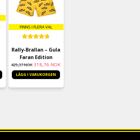
Beställde åt min mors gu
Emelie
7 måneder siden
FINNS I FLERA VAL
Så jädrans snygg! Dottern
julklappen 😄 bra passform 
Linda
Rally-Brallan – Gula
7 måneder siden
Faran Edition
318,76 NOK
425,37 NOK
LÄGG I VARUKORGEN