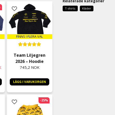
Relaterade kategorier
Cecilia Pysse
%
T-shirts
Kläder
1 måned siden
Generös i storleken och fan
JIMMY
2 måneder siden
FINNS I FLERA VAL
Gerhard
2 måneder siden
Allt i sin ordning, Bra.
Team Liljegren
2026 – Hoodie
Camilla
K
745,2 NOK
2 måneder siden
Lizette
LÄGG I VARUKORGEN
2 måneder siden
Emelie
2 måneder siden
-25%
Anonym
5 måneder siden