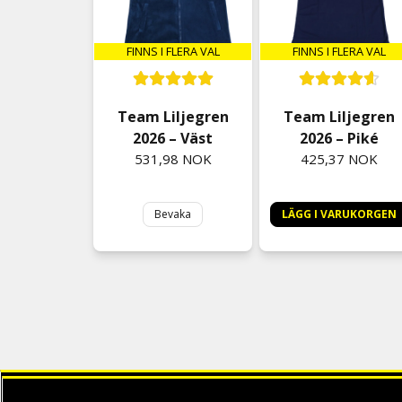
FINNS I FLERA VAL
FINNS I FLERA VAL
Team Liljegren
Team Liljegren
2026 – Väst
2026 – Piké
531,98 NOK
425,37 NOK
Bevaka
LÄGG I VARUKORGEN