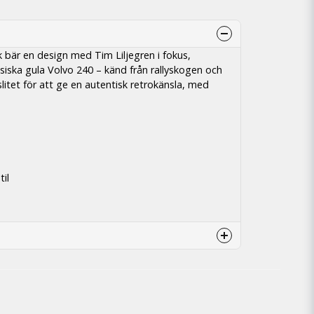
k bär en design med Tim Liljegren i fokus,
iska gula Volvo 240 – känd från rallyskogen och
slitet för att ge en autentisk retrokänsla, med
til
arna oxå 🙂