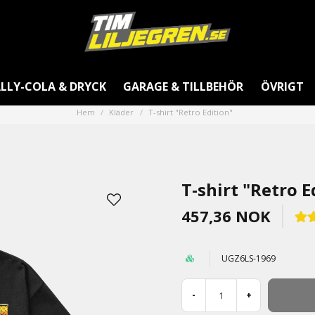
LLY-COLA & DRYCK
GARAGE & TILLBEHÖR
ÖVRIGT
Hem
Kläder
T-shirt "Retro Edition"
T-shirt "Retro E
457,36 NOK
UGZ6LS-1969
-
+