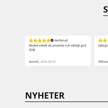
Verifierad
 väldigt god
Jättegoda såser , kommer att köpa igen
Smidig
Niklas,
2026-08-05
Nikla
NYHETER