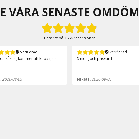
SE VÅRA SENASTE OMDÖM
Baserat på
3686 recensioner
Verifierad
Verifierad
 och prisvärd
Över förväntan🤩
s,
2026-08-05
Anonym,
2026-08-05