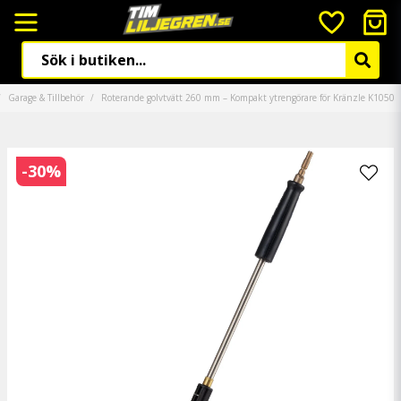
Garage & Tillbehör
Roterande golvtvätt 260 mm – Kompakt ytrengörare för Kränzle K1050
-
30
%