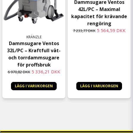
Dammsugare Ventos
42L/PC – Maximal
kapacitet för krävande
rengöring
5 564,59 DKK
7 233,77 DKK
KRÄNZLE
Dammsugare Ventos
32L/PC – Kraftfull våt-
och torrdammsugare
för proffsbruk
5 336,21 DKK
6 970,82 DKK
LÄGG I VARUKORGEN
LÄGG I VARUKORGEN