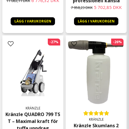
6 776,32 DKK
professionell känsla
11 083,11 DKK
5 702,85 DKK
7 958,23 DKK
LÄGG I VARUKORGEN
LÄGG I VARUKORGEN
-27%
-26%
KRÄNZLE
Kränzle QUADRO 799 TS
KRÄNZLE
T – Maximal kraft för
Kränzle Skumlans 2
tuffa uppdrag