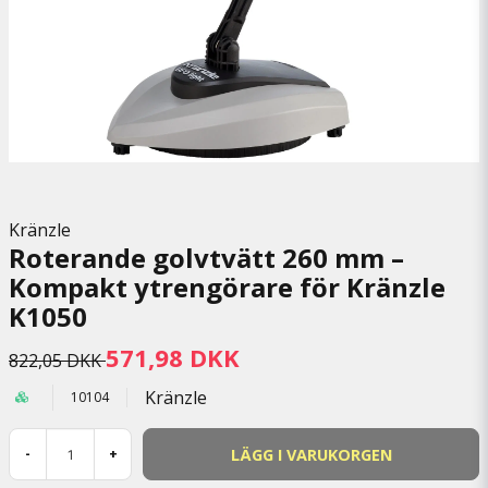
Kränzle
Roterande golvtvätt 260 mm –
Kompakt ytrengörare för Kränzle
K1050
571,98 DKK
822,05 DKK
Kränzle
10104
LÄGG I VARUKORGEN
-
+