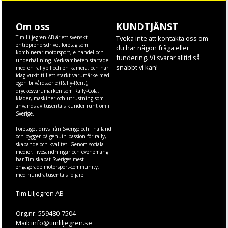
Om oss
KUNDTJÄNST
Tim Liljegren AB är ett svenskt
Tveka inte att kontakta oss om
entreprenörsdrivet företag som
du har någon fråga eller
kombinerar motorsport, e-handel och
fundering. Vi svarar alltid så
underhållning. Verksamheten startade
snabbt vi kan!
med en rallybil och en kamera, och har
idag vuxit till ett starkt varumärke med
egen
bilvårdsserie (Rally-Rent)
,
dryckesvarumärken som
Rally-Cola
,
kläder
,
maskiner
och
utrustning
som
används av tusentals kunder runt om i
Sverige.
Företaget drivs från Sverige och Thailand
och bygger på genuin passion för rally,
skapande och kvalitet. Genom sociala
medier, livesändningar och evenemang
har Tim skapat Sveriges mest
engagerade motorsport-community,
med hundratusentals följare.
Tim Liljegren AB
Org.nr: 559480-7504
Mail: info@timliljegren.se