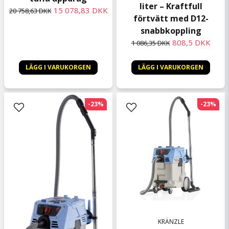
liter – Kraftfull
15 078,83 DKK
20 758,63 DKK
förtvätt med D12-
snabbkoppling
808,5 DKK
1 086,35 DKK
LÄGG I VARUKORGEN
LÄGG I VARUKORGEN
-23%
-23%
KRÄNZLE