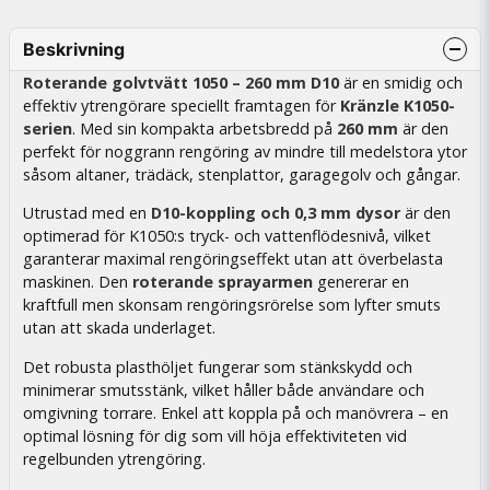
Beskrivning
Roterande golvtvätt 1050 – 260 mm D10
är en smidig och
effektiv ytrengörare speciellt framtagen för
Kränzle K1050-
serien
. Med sin kompakta arbetsbredd på
260 mm
är den
perfekt för noggrann rengöring av mindre till medelstora ytor
såsom altaner, trädäck, stenplattor, garagegolv och gångar.
Utrustad med en
D10-koppling och 0,3 mm dysor
är den
optimerad för K1050:s tryck- och vattenflödesnivå, vilket
garanterar maximal rengöringseffekt utan att överbelasta
maskinen. Den
roterande sprayarmen
genererar en
kraftfull men skonsam rengöringsrörelse som lyfter smuts
utan att skada underlaget.
Det robusta plasthöljet fungerar som stänkskydd och
minimerar smutsstänk, vilket håller både användare och
omgivning torrare. Enkel att koppla på och manövrera – en
optimal lösning för dig som vill höja effektiviteten vid
regelbunden ytrengöring.