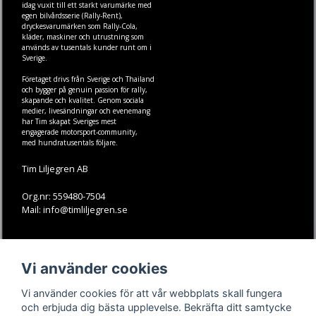
idag vuxit till ett starkt varumärke med
egen
bilvårdsserie (Rally-Rent)
,
dryckesvarumärken som
Rally-Cola
,
kläder
,
maskiner
och
utrustning
som
används av tusentals kunder runt om i
Sverige.
Företaget drivs från Sverige och Thailand
och bygger på genuin passion för rally,
skapande och kvalitet. Genom sociala
medier, livesändningar och evenemang
har Tim skapat Sveriges mest
engagerade motorsport-community,
med hundratusentals följare.
Tim Liljegren AB
Org.nr: 559480-7504
Mail: info@timliljegren.se
LÄS MER
FÖLJ OSS
Vi använder cookies
Facebook
Köpvillkor
Kontakt
Instagram
Vi använder cookies för att vår webbplats skall fungera
Youtube-videos
Youtube
och erbjuda dig bästa upplevelse. Bekräfta ditt samtycke