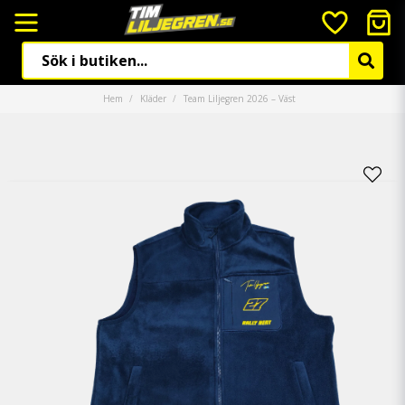
Hem
Kläder
Team Liljegren 2026 – Väst