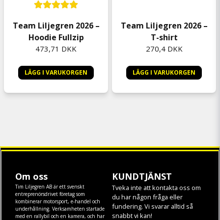
Team Liljegren 2026 –
Team Liljegren 2026 –
Hoodie Fullzip
T-shirt
473,71 DKK
270,4 DKK
LÄGG I VARUKORGEN
LÄGG I VARUKORGEN
Om oss
KUNDTJÄNST
Tim Liljegren AB är ett svenskt
Tveka inte att kontakta oss om
entreprenörsdrivet företag som
du har någon fråga eller
kombinerar motorsport, e-handel och
fundering. Vi svarar alltid så
underhållning. Verksamheten startade
snabbt vi kan!
med en rallybil och en kamera, och har