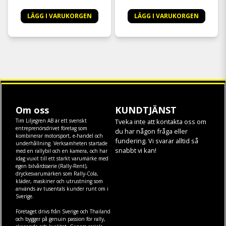
LÄGG I VARUKORGEN
LÄGG I VARUKORGEN
Om oss
KUNDTJÄNST
Tim Liljegren AB är ett svenskt
Tveka inte att kontakta oss om
entreprenörsdrivet företag som
du har någon fråga eller
kombinerar motorsport, e-handel och
fundering. Vi svarar alltid så
underhållning. Verksamheten startade
snabbt vi kan!
med en rallybil och en kamera, och har
idag vuxit till ett starkt varumärke med
egen
bilvårdsserie (Rally-Rent)
,
dryckesvarumärken som
Rally-Cola
,
kläder
,
maskiner
och
utrustning
som
används av tusentals kunder runt om i
Sverige.
Företaget drivs från Sverige och Thailand
och bygger på genuin passion för rally,