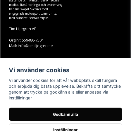
skapande och kvalitet. Genom sociala
medier, livesändningar och evenemang
har Tim skapat Sveriges mest
engagerade motorsport-community,
med hundratusentals följare.
Tim Liljegren AB
Org.nr: 559480-7504
Mail: info@timliljegren.se
LÄS MER
FÖLJ OSS
Vi använder cookies
Facebook
Köpvillkor
Kontakt
Instagram
Vi använder cookies för att vår webbplats skall fungera
Youtube-videos
Youtube
och erbjuda dig bästa upplevelse. Bekräfta ditt samtycke
genom att trycka på godkänn alla eller anpassa via
TikTok
inställningar
Godkänn alla
Inställningar