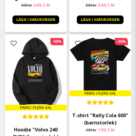
349,5 kr
349,5 kr
699 kr
699 kr
LÄGG I VARUKORGEN
LÄGG I VARUKORGEN
-50%
-50%
FINNS I FLERA VAL
FINNS I FLERA VAL
T-shirt "Rally Cola 600"
(barnstorlek)
Hoodie "Volvo 240
199,5 kr
399 kr