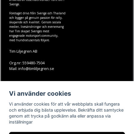
Sverige.
Företaget drivs från Sverige och Thailand
och bygger på genuin passion för rally,
skapande och kvalitet. Genom sociala
medier, livesändningar och evenemang
har Tim skapat Sveriges mest
engagerade motorsport-community,
med hundratusentals följare.
Tim Liljegren AB
Org.nr: 559480-7504
Mail: info@timliljegren.se
LÄS MER
FÖLJ OSS
Vi använder cookies
Facebook
Köpvillkor
Kontakt
Instagram
Vi använder cookies för att vår webbplats skall fungera
Youtube-videos
Youtube
och erbjuda dig bästa upplevelse. Bekräfta ditt samtycke
genom att trycka på godkänn alla eller anpassa via
TikTok
inställningar