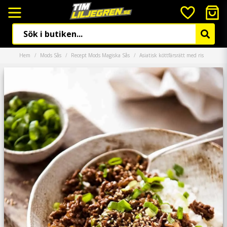
Hem
Mods Sås
Recept Mods Magiska Sås
Asiatisk köttfärsrätt med ris