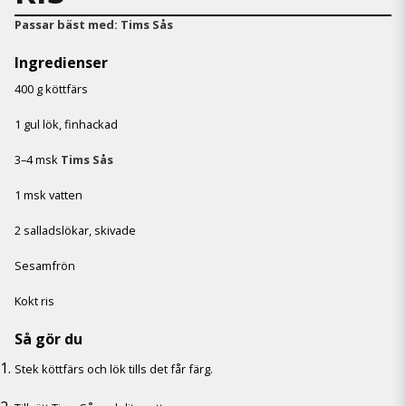
Passar bäst med:
Tims Sås
Ingredienser
400 g köttfärs
1 gul lök, finhackad
3–4 msk
Tims Sås
1 msk vatten
2 salladslökar, skivade
Sesamfrön
Kokt ris
Så gör du
Stek köttfärs och lök tills det får färg.