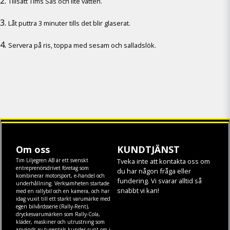
Tillsätt Tims Sås och lite vatten.
Låt puttra 3 minuter tills det blir glaserat.
Servera på ris, toppa med sesam och salladslök.
Om oss
KUNDTJÄNST
Tim Liljegren AB är ett svenskt
Tveka inte att kontakta oss om
entreprenörsdrivet företag som
du har någon fråga eller
kombinerar motorsport, e-handel och
fundering. Vi svarar alltid så
underhållning. Verksamheten startade
snabbt vi kan!
med en rallybil och en kamera, och har
idag vuxit till ett starkt varumärke med
egen
bilvårdsserie (Rally-Rent)
,
dryckesvarumärken som
Rally-Cola
,
kläder
,
maskiner
och
utrustning
som
används av tusentals kunder runt om i