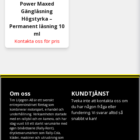
Power Maxed
Gänglåsning
Högstyrka –
Permanent låsning 10
ml
Kontakta oss för pris
Om oss
KUNDTJÄNST
Tim Liljegren AB är ett svenskt
Tveka inte att kontakta oss om
entreprenörsdrivet företag som
du har någon fråga eller
kombinerar motorsport, e-handel och
fundering. Vi svarar alltid så
underhållning. Verksamheten startade
snabbt vi kan!
med en rallybil och en kamera, och har
idag vuxit till ett starkt varumärke med
egen
bilvårdsserie (Rally-Rent)
,
dryckesvarumärken som
Rally-Cola
,
kläder
,
maskiner
och
utrustning
som