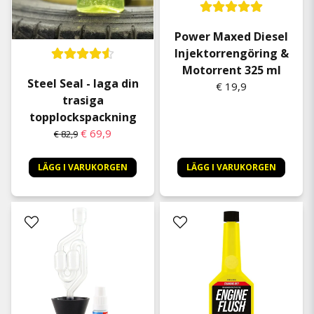
Power Maxed Diesel
Injektorrengöring &
Motorrent 325 ml
Steel Seal - laga din
€ 19,9
trasiga
topplockspackning
€ 69,9
€ 82,9
LÄGG I VARUKORGEN
LÄGG I VARUKORGEN