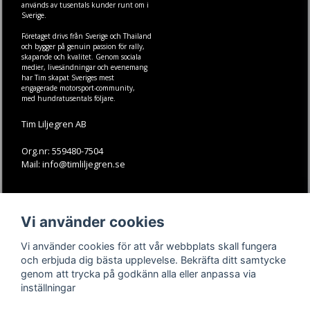
används av tusentals kunder runt om i
Sverige.
Företaget drivs från Sverige och Thailand
och bygger på genuin passion för rally,
skapande och kvalitet. Genom sociala
medier, livesändningar och evenemang
har Tim skapat Sveriges mest
engagerade motorsport-community,
med hundratusentals följare.
Tim Liljegren AB
Org.nr: 559480-7504
Mail: info@timliljegren.se
LÄS MER
FÖLJ OSS
Vi använder cookies
Facebook
Köpvillkor
Kontakt
Instagram
Vi använder cookies för att vår webbplats skall fungera
Youtube-videos
Youtube
och erbjuda dig bästa upplevelse. Bekräfta ditt samtycke
genom att trycka på godkänn alla eller anpassa via
TikTok
inställningar