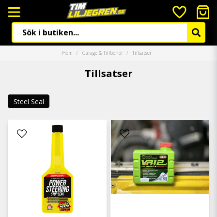
Hem
Garage & Tillbehör
Tillsatser
Tillsatser
Steel Seal