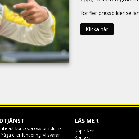
För fler pressbilder se 
Klicka här
DTJÄNST
LÄS MER
inte att kontakta oss om du har
Köpvillkor
råga eller fundering. Vi svarar
Kontakt