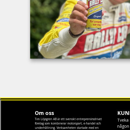
Om oss
KUN
Tim Liljegren AB är ett svenskt entreprenörsdrivet
Tveka 
företag som kombinerar motorsport, e-handel och
någon f
underhållning. Verksamheten startade med en