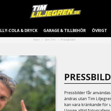
LLY-COLA & DRYCK
GARAGE & TILLBEHÖR
ÖVRIGT
Hem
Om Tim
Pressbilder
PRESSBIL
Pressbilder får användas 
ändras utan Tim Liljegren
kan vara kränkande för
Uppge alltid fotografens