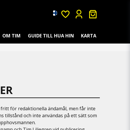
OM TIM
GUIDE TILL HUA HIN
KARTA
DER
fritt för redaktionella ändamål, men får inte
s tillstånd och inte användas på ett sätt som
 upphovsmannen.
 namn och Tim Liljegren vid publicering.