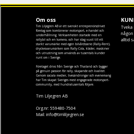
Om oss
KUN
Tim Liljegren AB är ett svenskt entreprenörsdrivet
Tveka 
företag som kombinerar motorsport, e-handel och
någon f
underhållning. Verksamheten startade med en
alltid 
rallybil och en kamera, och har idag vuxit till ett
starkt varumärke med egen
bilvårdsserie (Rally-Rent)
,
dryckesvarumärken som
Rally-Cola
,
kläder
,
maskiner
och
utrustning
som används av tusentals kunder
runt om i Sverige.
Företaget drivs från Sverige och Thailand och bygger
på genuin passion för rally, skapande och kvalitet.
Genom sociala medier, livesändningar och evenemang
har Tim skapat Sveriges mest engagerade motorsport-
community, med hundratusentals följare.
Tim Liljegren AB
Org.nr: 559480-7504
Mail: info@timliljegren.se